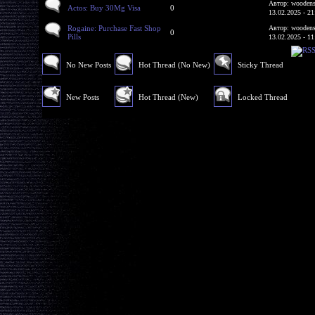
Автор: woodens
Actos: Buy 30Mg Visa
0
13.02.2025 - 21
Rogaine: Purchase Fast Shop
Автор: woodens
0
Pills
13.02.2025 - 11
No New Posts
Hot Thread (No New)
Sticky Thread
New Posts
Hot Thread (New)
Locked Thread