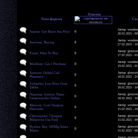
Ответов
Тема форума
Соз
Автор: woodens
Aspirin: Get Bayer Asa Price
0
28.02.2025 - 00
Автор: woodens
Serevent: Buying
0
27.02.2025 - 10
Автор: glorycri
Finast: Want To Buy
0
27.02.2025 - 03
Автор: woodens
Motilium: Can I Purchase
0
19.02.2025 - 01
Antivert: Online Cod
Автор: glorycri
0
Pharmacy
18.02.2025 - 23
Zyloprim: Low Price Gout
Автор: glorycri
0
Tablet
18.02.2025 - 16
Nimotop: Generic Name
Автор: glorycri
0
Catapresorder Online
18.02.2025 - 16
Minocin: Cost Cheapest
Автор: woodens
0
Discounts
15.02.2025 - 10
Chloroquine: Cheapest
Автор: glorycri
0
Malarivon Usa Find
15.02.2025 - 09
Hydrea: Buy 500Mg Amex
Автор: glorycri
0
Maine
15.02.2025 - 06
Автор: glorycri