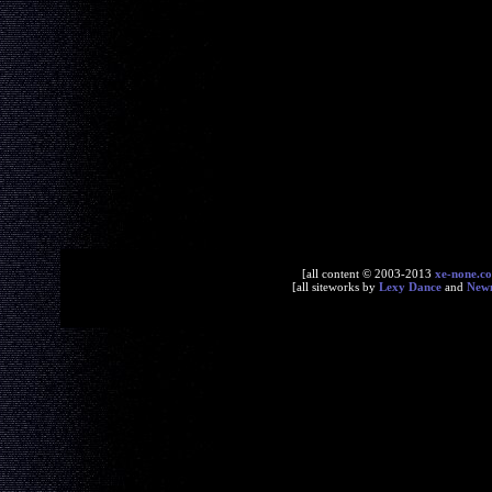
[all content © 2003-2013
xe-none.c
[all siteworks by
Lexy Dance
and
New