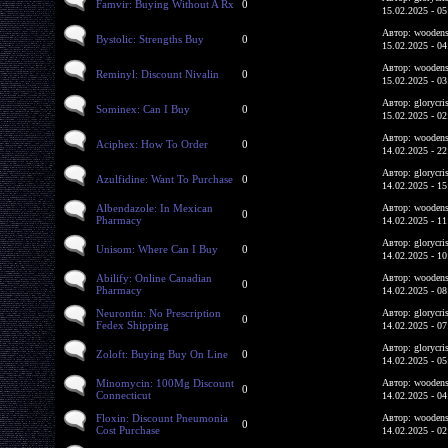
Famvir: Buying Without A Rx
0
15.02.2025 - 05
Автор: woodens
Bystolic: Strengths Buy
0
15.02.2025 - 04
Автор: woodens
Reminyl: Discount Nivalin
0
15.02.2025 - 03
Автор: glorycri
Sominex: Can I Buy
0
15.02.2025 - 02
Автор: woodens
Aciphex: How To Order
0
14.02.2025 - 22
Автор: glorycri
Azulfidine: Want To Purchase
0
14.02.2025 - 15
Albendazole: In Mexican
Автор: woodens
0
Pharmacy
14.02.2025 - 11
Автор: glorycri
Unisom: Where Can I Buy
0
14.02.2025 - 10
Abilify: Online Canadian
Автор: woodens
0
Pharmacy
14.02.2025 - 08
Neurontin: No Prescription
Автор: glorycri
0
Fedex Shipping
14.02.2025 - 07
Автор: glorycri
Zoloft: Buying Buy On Line
0
14.02.2025 - 05
Minomycin: 100Mg Discount
Автор: woodens
0
Connecticut
14.02.2025 - 04
Floxin: Discount Pneumonia
Автор: woodens
0
Cost Purchase
14.02.2025 - 02