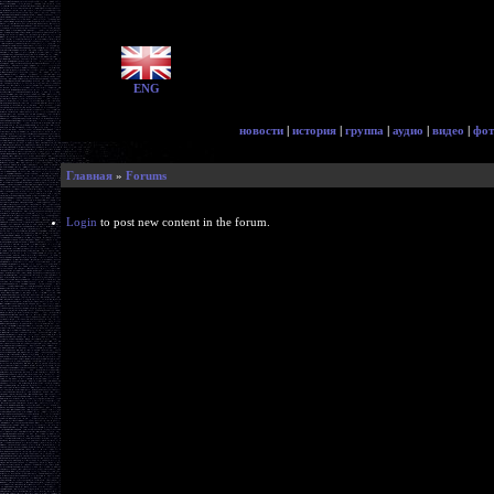
ENG
новости
|
история
|
группа
|
аудио
|
видео
|
фот
Главная
»
Forums
Login
to post new content in the forum.