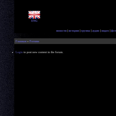
ENG
новости
|
история
|
группа
|
аудио
|
видео
|
фот
Главная
»
Forums
Login
to post new content in the forum.