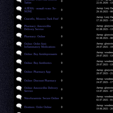
0
Tablet
22.01.2026 - 13
АЛЁНА - новый голос Xe-
Автор: Lexy Da
0
NONE
29.10.2025 - 08
Автор: Lexy Da
Спасибо, Moscow Dark Fest!
0
17.10.2025 - 14
Pharmacy: Amoxicillin
Автор: glorycri
0
Delivery Service
02.08.2025 - 13
Автор: glorycri
Pharmacy: Online
0
02.08.2025 - 08
Online: Order Anti-
Автор: glorycri
0
Inflammatory Medications
29.07.2025 - 19
Автор: woodens
Online: Buy Antidepressants
0
29.07.2025 - 13
Автор: woodens
Online: Buy Antibiotics
0
29.07.2025 - 13
Автор: glorycri
Online: Pharmacy App
0
28.07.2025 - 21
Автор: woodens
Online: Discount Pharmacy
0
24.07.2025 - 17
Online: Amoxicillin Delivery
Автор: glorycri
0
Service
13.07.2025 - 07
Автор: woodens
Nitrofurantoin: Secure Online
0
02.07.2025 - 01
Автор: woodens
Dostinex: Order Online
0
19.06.2025 - 20