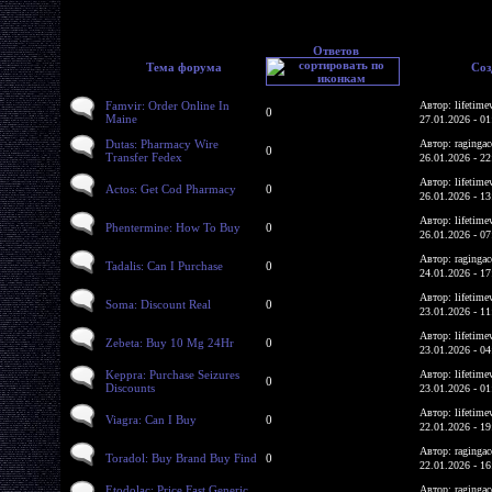
Ответов
Тема форума
Соз
Famvir: Order Online In
Автор: lifetime
0
Maine
27.01.2026 - 01
Dutas: Pharmacy Wire
Автор: ragingac
0
Transfer Fedex
26.01.2026 - 22
Автор: lifetime
Actos: Get Cod Pharmacy
0
26.01.2026 - 13
Автор: lifetime
Phentermine: How To Buy
0
26.01.2026 - 07
Автор: ragingac
Tadalis: Can I Purchase
0
24.01.2026 - 17
Автор: lifetime
Soma: Discount Real
0
23.01.2026 - 11
Автор: lifetime
Zebeta: Buy 10 Mg 24Hr
0
23.01.2026 - 04
Keppra: Purchase Seizures
Автор: lifetime
0
Discounts
23.01.2026 - 01
Автор: lifetime
Viagra: Can I Buy
0
22.01.2026 - 19
Автор: ragingac
Toradol: Buy Brand Buy Find
0
22.01.2026 - 16
Etodolac: Price Fast Generic
Автор: ragingac