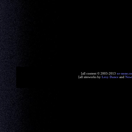
[all content © 2003-2013
xe-none.c
[all siteworks by
Lexy Dance
and
New