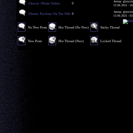
Автор: glorycri
Cleocin: Obtain Online
0
13.06.2025 - 16
Автор: glorycri
Ultram: Purchase Via The Web
0
13.06.2025 - 02
No New Posts
Hot Thread (No New)
Sticky Thread
New Posts
Hot Thread (New)
Locked Thread