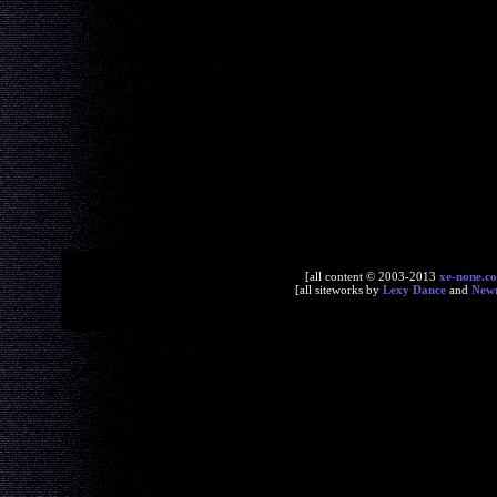
[all content © 2003-2013
xe-none.c
[all siteworks by
Lexy Dance
and
New