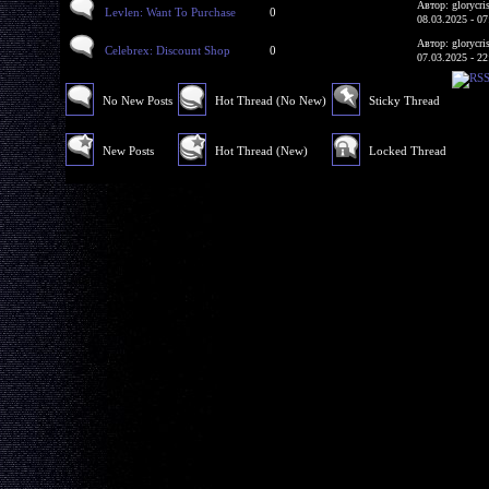
Автор: glorycri
Levlen: Want To Purchase
0
08.03.2025 - 07
Автор: glorycri
Celebrex: Discount Shop
0
07.03.2025 - 22
No New Posts
Hot Thread (No New)
Sticky Thread
New Posts
Hot Thread (New)
Locked Thread