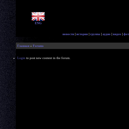
ENG
новости
|
история
|
группа
|
аудио
|
видео
|
фот
Главная
»
Forums
Login
to post new content in the forum.