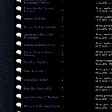
0
Prescription Overseas
10.03.2025 - 21
Evista: Saturday Delivery
Автор: woodens
0
Prescribe
10.03.2025 - 20
Автор: woodens
Acticin: Can I Buy
0
10.03.2025 - 15
Автор: glorycri
Estrace: Can I Purchase Tab
0
10.03.2025 - 06
Albendazole: Buy Us No
Автор: woodens
0
Prescription
09.03.2025 - 23
Автор: woodens
Combivent: Asthma No Rx
0
09.03.2025 - 21
Flomax: Comprar Goma
Автор: glorycri
0
Pharmacy
09.03.2025 - 02
Автор: woodens
Vasodilan: Buy Micro
0
09.03.2025 - 00
Автор: glorycri
Calan: Price Schiff
0
08.03.2025 - 23
Автор: woodens
Celexa: How To Buy
0
08.03.2025 - 22
Автор: woodens
Pilex: Buy Generic 30 G
0
08.03.2025 - 21
Автор: glorycri
Azulfidine: Want To Purchase
0
08.03.2025 - 16
Автор: glorycri
Diflucan: To Buy West Virginia
0
08.03.2025 - 15