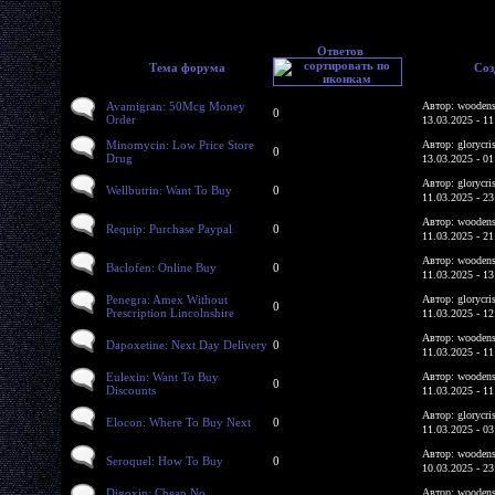
Ответов
Тема форума
Соз
Avamigran: 50Mcg Money
Автор: woodens
0
Order
13.03.2025 - 11
Minomycin: Low Price Store
Автор: glorycri
0
Drug
13.03.2025 - 01
Автор: glorycri
Wellbutrin: Want To Buy
0
11.03.2025 - 23
Автор: woodens
Requip: Purchase Paypal
0
11.03.2025 - 21
Автор: woodens
Baclofen: Online Buy
0
11.03.2025 - 13
Penegra: Amex Without
Автор: glorycri
0
Prescription Lincolnshire
11.03.2025 - 12
Автор: woodens
Dapoxetine: Next Day Delivery
0
11.03.2025 - 11
Eulexin: Want To Buy
Автор: woodens
0
Discounts
11.03.2025 - 11
Автор: glorycri
Elocon: Where To Buy Next
0
11.03.2025 - 03
Автор: woodens
Seroquel: How To Buy
0
10.03.2025 - 23
Digoxin: Cheap No
Автор: woodens