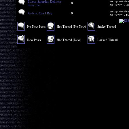
Evista: Saturday Delivery
Автор: woodens
0
Prescribe
10.03.2025 - 20
Автор: woodens
Acticin: Can I Buy
0
10.03.2025 - 15
No New Posts
Hot Thread (No New)
Sticky Thread
New Posts
Hot Thread (New)
Locked Thread