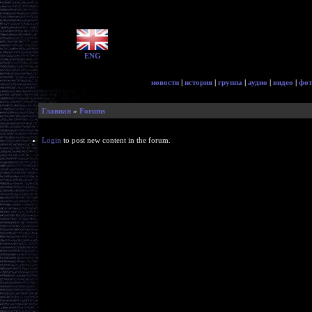
ENG
новости
|
история
|
группа
|
аудио
|
видео
|
фот
Главная
»
Forums
Login
to post new content in the forum.