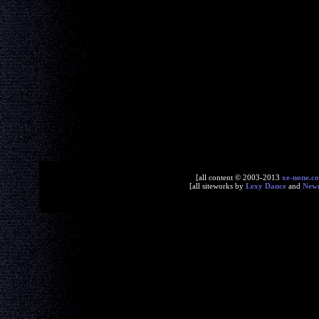
[all content © 2003-2013
xe-none.c
[all siteworks by
Lexy Dance
and
New