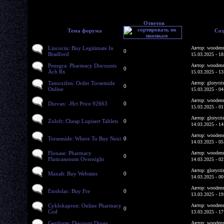
Ответов
Тема форума
Соз
Lincocin: Buy Legitimate In
Автор: woodens
0
Bradford
15.03.2025 - 18
Penegra: Pharmacy Discounts
Автор: woodens
0
Ach Rx
15.03.2025 - 13
Tamoxifen: Order Torsemide
Автор: glorycri
0
Online
15.03.2025 - 04
Автор: woodens
Diovan: -Hct Price 92663
0
15.03.2025 - 01
Автор: glorycri
Zoloft: Cheap Lupisert Tablets
0
14.03.2025 - 14
Автор: woodens
Torsemide: Where To Buy Next
0
14.03.2025 - 05
Flonase: Pharmacy
Автор: woodens
0
Fluticasonum Overnight
14.03.2025 - 02
Автор: glorycri
Maxalt: Buy Websites
0
14.03.2025 - 00
Автор: woodens
Etodolac: Buy Fre
0
13.03.2025 - 19
Cyklokapron: Online Pharmacy
Автор: woodens
0
Cod
13.03.2025 - 17
Geriforte: Discount Drugs
Автор: woodens