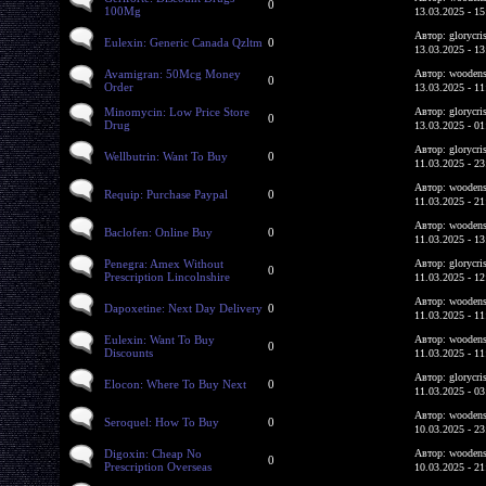
0
100Mg
13.03.2025 - 15
Автор: glorycri
Eulexin: Generic Canada Qzltm
0
13.03.2025 - 13
Avamigran: 50Mcg Money
Автор: woodens
0
Order
13.03.2025 - 11
Minomycin: Low Price Store
Автор: glorycri
0
Drug
13.03.2025 - 01
Автор: glorycri
Wellbutrin: Want To Buy
0
11.03.2025 - 23
Автор: woodens
Requip: Purchase Paypal
0
11.03.2025 - 21
Автор: woodens
Baclofen: Online Buy
0
11.03.2025 - 13
Penegra: Amex Without
Автор: glorycri
0
Prescription Lincolnshire
11.03.2025 - 12
Автор: woodens
Dapoxetine: Next Day Delivery
0
11.03.2025 - 11
Eulexin: Want To Buy
Автор: woodens
0
Discounts
11.03.2025 - 11
Автор: glorycri
Elocon: Where To Buy Next
0
11.03.2025 - 03
Автор: woodens
Seroquel: How To Buy
0
10.03.2025 - 23
Digoxin: Cheap No
Автор: woodens
0
Prescription Overseas
10.03.2025 - 21