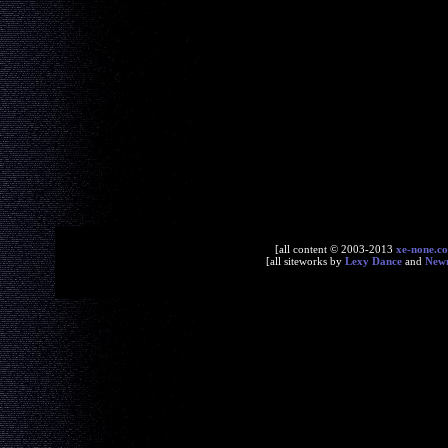
[all content © 2003-2013
xe-none.c
[all siteworks by
Lexy Dance
and
New