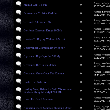
Автор: ragingac
Frumil: Want To Buy
0
19.07.2026 - 03
Автор: glorycri
Furosemide: Tc Price Carlisle
0
26.12.2024 - 06
Автор: woodens
Geriforte: Cheapest 1Mg
0
20.03.2025 - 12
Автор: woodens
Geriforte: Discount Drugs 100Mg
0
13.03.2025 - 15
Автор: glorycri
Ginette-35: Buying Without A Script
0
30.11.2024 - 06
Автор: woodens
Glucovance: Us Pharmacy Price For
0
28.09.2024 - 18
Автор: woodens
Glycomet: Buy Capsules 500Mg
0
23.12.2024 - 17
Автор: woodens
Glycomet: Buy In Uk Online
0
13.02.2025 - 09
Автор: woodens
Glycomet: Order Over The Counter
0
01.11.2024 - 17
Автор: woodens
Haldol: For Sale Cod
0
15.10.2024 - 10
Healthy Sleep Habits for Shift Workers and
Автор: lisawill
0
Students Using Modvigil 200 MG
06.07.2026 - 11
Автор: woodens
Himcolin: Can I Purchase
0
06.03.2025 - 14
Автор: ragingac
Himplasia: Need Saturday Shipping Order
0
31.07.2026 - 06