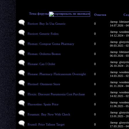
Тема форума
Ответов
Соз
Автор: lifetime
Fioricet: Buy In Usa Generic
0
14.07.2026 - 04
Автор: woodens
Fioricet: Generic Fedex
0
14.12.2024 - 19
Автор: glorycri
Flomax: Comprar Goma Pharmacy
0
09.03.2025 - 02
Автор: lifetime
Flomax: Ordertra Boston
0
06.03.2026 - 03
Автор: glorycri
Flonase: Can I Order
0
26.10.2024 - 21
Автор: woodens
Flonase: Pharmacy Fluticasonum Overnight
0
14.03.2025 - 02
Автор: woodens
Florinef: Ointment Store
0
01.11.2024 - 04
Автор: woodens
Floxin: Discount Pneumonia Cost Purchase
0
14.02.2025 - 02
Автор: woodens
Fluoxetine: Spain Price
0
11.06.2025 - 05
Автор: glorycri
Fosamax: Buy Now With Check
0
13.01.2025 - 20
Автор: glorycri
Frumil: Price Talison Target
0
17.03.2025 - 04