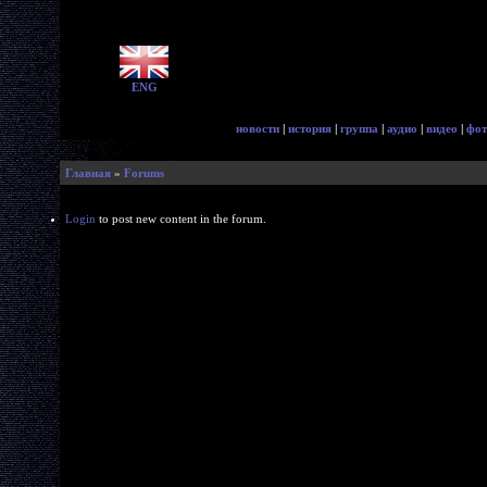
ENG
новости
|
история
|
группа
|
аудио
|
видео
|
фот
Главная
»
Forums
Login
to post new content in the forum.