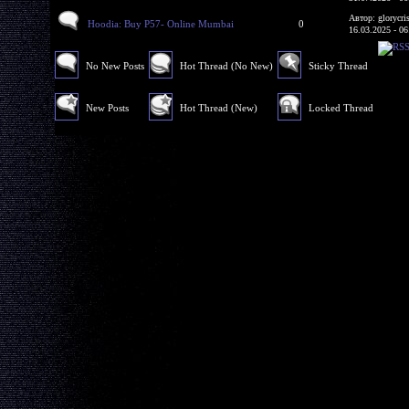
Автор: glorycri
Hoodia: Buy P57- Online Mumbai
0
16.03.2025 - 06
No New Posts
Hot Thread (No New)
Sticky Thread
New Posts
Hot Thread (New)
Locked Thread