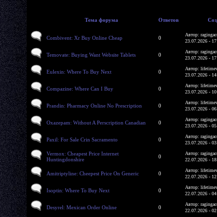
Тема форума
Ответов
Соз
Автор: ragingac
Combivent: Xr Buy Online Cheap
0
23.07.2026 - 17
Автор: ragingac
Temovate: Buying Want Website Tablets
0
23.07.2026 - 17
Автор: lifetime
Eulexin: Where To Buy Next
0
23.07.2026 - 14
Автор: lifetime
Compazine: Where Can I Buy
0
23.07.2026 - 10
Автор: lifetime
Prandin: Pharmacy Online No Prescription
0
23.07.2026 - 06
Автор: ragingac
Oxazepam: Without A Perscription Canadian
0
23.07.2026 - 05
Автор: ragingac
Paxil: For Sale Crin Sacramento
0
23.07.2026 - 03
Vermox: Cheapest Price Internet
Автор: ragingac
0
Huntingdonshire
22.07.2026 - 18
Автор: lifetime
Amitriptyline: Cheepest Price On Generic
0
22.07.2026 - 12
Автор: lifetime
Isoptin: Where To Buy Next
0
22.07.2026 - 04
Автор: ragingac
Desyrel: Mexican Order Online
0
22.07.2026 - 02