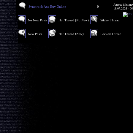
Автор: lifetime
Synthroid: Axe Buy Online
0
16.07.2026 - 06
No New Posts
Hot Thread (No New)
Sticky Thread
New Posts
Hot Thread (New)
Locked Thread