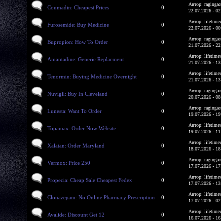
Автор: ragingac
Coumadin: Cheapest Prices
0
22.07.2026 - 02
Автор: lifetime
Furosemide: Buy Medicine
0
22.07.2026 - 00
Автор: ragingac
Bupropion: How To Order
0
21.07.2026 - 22
Автор: lifetime
Amantadine: Generic Replacment
0
21.07.2026 - 13
Автор: lifetime
Tenormin: Buying Medicine Overnight
0
21.07.2026 - 13
Автор: ragingac
Nuvigil: Buy In Cleveland
0
20.07.2026 - 08
Автор: ragingac
Lunesta: Want To Order
0
19.07.2026 - 19
Автор: lifetime
Topamax: Order Now Website
0
19.07.2026 - 11
Автор: lifetime
Xalatan: Order Maryland
0
18.07.2026 - 18
Автор: ragingac
Vermox: Price 250
0
17.07.2026 - 17
Автор: lifetime
Propecia: Cheap Sale Cheapest Fedex
0
17.07.2026 - 13
Автор: lifetime
Clonazepam: No Online Pharmacy Prescription
0
17.07.2026 - 02
Автор: lifetime
Avalide: Discount Get 12
0
16.07.2026 - 16