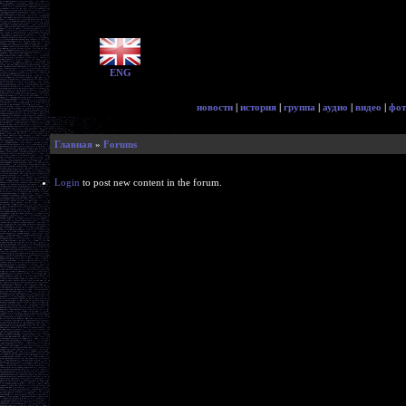
ENG
новости
|
история
|
группа
|
аудио
|
видео
|
фот
Главная
»
Forums
Login
to post new content in the forum.