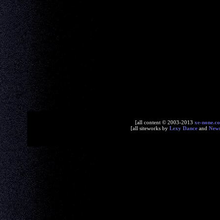
[all content © 2003-2013
xe-none.c
[all siteworks by
Lexy Dance
and
New