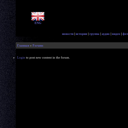
ENG
новости
|
история
|
группа
|
аудио
|
видео
|
фот
Главная
»
Forums
Login
to post new content in the forum.