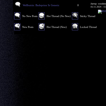
Автор: woodens
Wellbutrin: Budeprion Sr Generic
0
16.11.2024 - 15
No New Posts
Hot Thread (No New)
Sticky Thread
New Posts
Hot Thread (New)
Locked Thread