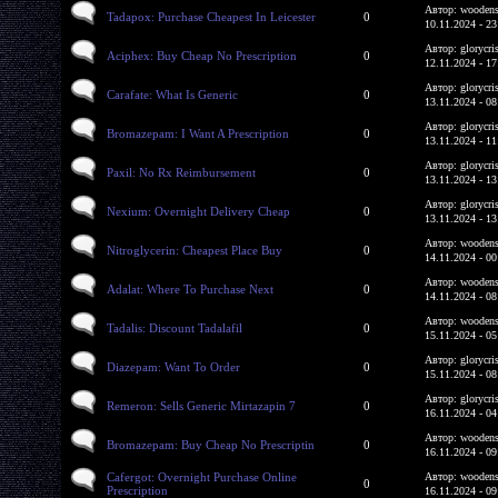
Автор: woodens
Tadapox: Purchase Cheapest In Leicester
0
10.11.2024 - 23
Автор: glorycri
Aciphex: Buy Cheap No Prescription
0
12.11.2024 - 17
Автор: glorycri
Carafate: What Is Generic
0
13.11.2024 - 08
Автор: glorycri
Bromazepam: I Want A Prescription
0
13.11.2024 - 11
Автор: glorycri
Paxil: No Rx Reimbursement
0
13.11.2024 - 13
Автор: glorycri
Nexium: Overnight Delivery Cheap
0
13.11.2024 - 13
Автор: woodens
Nitroglycerin: Cheapest Place Buy
0
14.11.2024 - 00
Автор: woodens
Adalat: Where To Purchase Next
0
14.11.2024 - 08
Автор: woodens
Tadalis: Discount Tadalafil
0
15.11.2024 - 05
Автор: glorycri
Diazepam: Want To Order
0
15.11.2024 - 08
Автор: glorycri
Remeron: Sells Generic Mirtazapin 7
0
16.11.2024 - 04
Автор: woodens
Bromazepam: Buy Cheap No Prescriptin
0
16.11.2024 - 09
Cafergot: Overnight Purchase Online
Автор: woodens
0
Prescription
16.11.2024 - 09