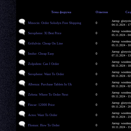
Тема форума
Ответов
Соз
Автор: glorycri
Minocin: Order Solodyn Free Shipping
0
04.11.2024 - 17
Автор: woodens
Serophene: Xl Best Price
0
05.11.2024 - 04
Автор: woodens
Grifulvin: Cheap On Line
0
05.11.2024 - 10
Автор: glorycri
Imdur: Cheap Easy
0
07.11.2024 - 13
Автор: woodens
Zolpidem: Can I Order
0
08.11.2024 - 18
Автор: woodens
Serophene: Want To Order
0
09.11.2024 - 02
Автор: woodens
Albenza: Purchase Tablets In Uk
0
09.11.2024 - 02
Автор: woodens
Zebeta: Where To Order Next
0
09.11.2024 - 15
Автор: glorycri
Fincar: 12000 Price
0
09.11.2024 - 20
Автор: woodens
Actos: Want To Order
0
09.11.2024 - 23
Автор: woodens
Flomax: How To Order
0
10.11.2024 - 15