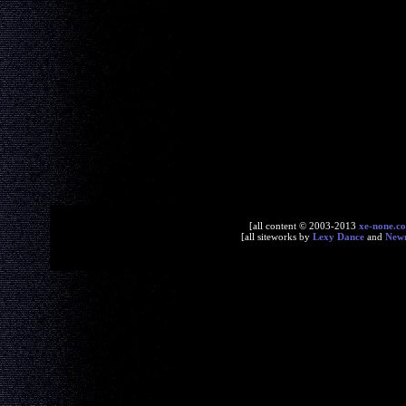
[all content © 2003-2013
xe-none.c
[all siteworks by
Lexy Dance
and
New