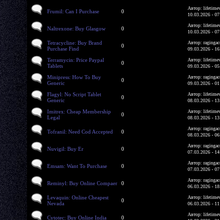
Автор: lifetime
Frumil: Can I Purchase
0
10.03.2026 - 07
Автор: lifetime
Naltrexone: Buy Glasgow
0
10.03.2026 - 07
Tetracycline: Buy Brand
Автор: ragingac
0
Purchase Find
09.03.2026 - 16
Terramycin: Price Paypal
Автор: lifetime
0
Tablets
09.03.2026 - 05
Minipress: How To Buy
Автор: ragingac
0
Generic
09.03.2026 - 01
Flagyl: No Script Tablet
Автор: lifetime
0
Generic
08.03.2026 - 13
Imitrex: Cheap Membership
Автор: lifetime
0
Legal
08.03.2026 - 13
Автор: ragingac
Tofranil: Need Cod Accepted
0
08.03.2026 - 06
Автор: ragingac
Nuvigil: Buy Er
0
07.03.2026 - 14
Автор: ragingac
Emsam: Want To Purchase
0
07.03.2026 - 07
Автор: ragingac
Reminyl: Buy Online Compaer
0
06.03.2026 - 18
Levaquin: Online Cheapest
Автор: lifetime
0
Nevada
06.03.2026 - 11
Автор: lifetime
Cytotec: Buy Online India
0