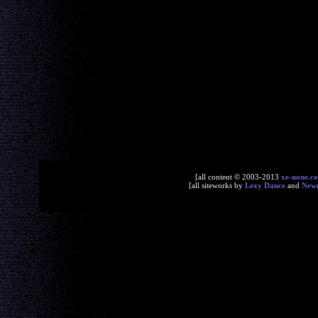
[all content © 2003-2013
xe-none.c
[all siteworks by
Lexy Dance
and
New