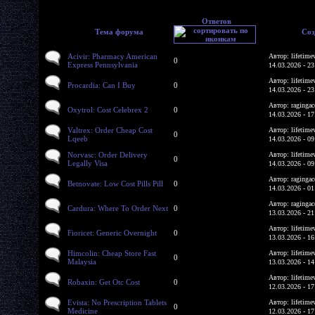
Ответов
Тема форума
Соз
Acivir: Pharmacy American
Автор: lifetime
0
Express Pennsylvania
14.03.2026 - 23
Автор: lifetime
Procardia: Can I Buy
0
14.03.2026 - 23
Автор: ragingac
Oxytrol: Cost Celebrex 2
0
14.03.2026 - 17
Valtrex: Order Cheap Cost
Автор: lifetime
0
Lqeeb
14.03.2026 - 09
Norvasc: Order Delivery
Автор: lifetime
0
Legally Visa
14.03.2026 - 09
Автор: ragingac
Betnovate: Low Cost Pills Pill
0
14.03.2026 - 01
Автор: ragingac
Cardura: Where To Order Next
0
13.03.2026 - 21
Автор: lifetime
Fioricet: Generic Overnight
0
13.03.2026 - 16
Himcolin: Cheap Store Fast
Автор: lifetime
0
Malaysia
13.03.2026 - 14
Автор: lifetime
Robaxin: Get Otc Cost
0
12.03.2026 - 17
Evista: No Prescription Tablets
Автор: lifetime
0
Medicine
12.03.2026 - 17