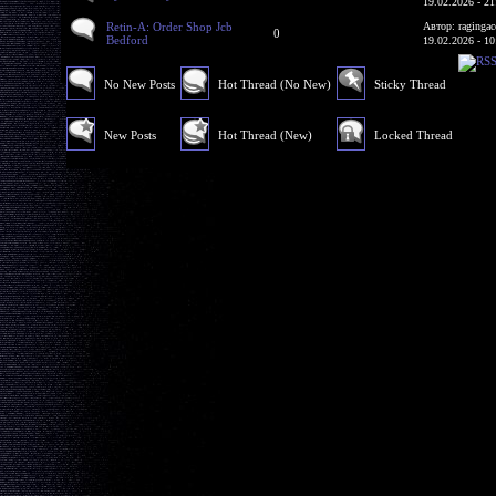
19.02.2026 - 21
Retin-A: Order Shop Jcb
Автор: ragingac
0
Bedford
19.02.2026 - 10
No New Posts
Hot Thread (No New)
Sticky Thread
New Posts
Hot Thread (New)
Locked Thread