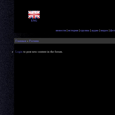
ENG
новости
|
история
|
группа
|
аудио
|
видео
|
фот
Главная
»
Forums
Login
to post new content in the forum.