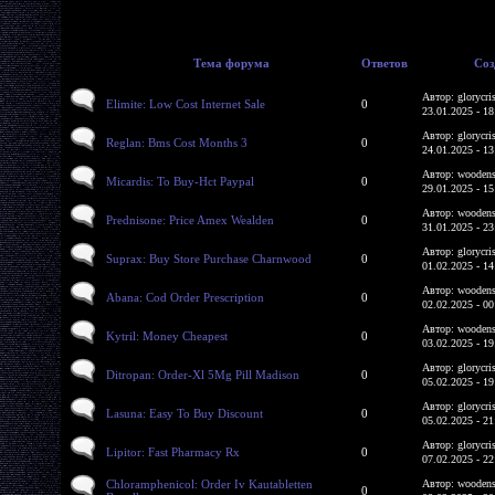
Тема форума
Ответов
Соз
Автор: glorycri
Elimite: Low Cost Internet Sale
0
23.01.2025 - 18
Автор: glorycri
Reglan: Bms Cost Months 3
0
24.01.2025 - 13
Автор: woodens
Micardis: To Buy-Hct Paypal
0
29.01.2025 - 15
Автор: woodens
Prednisone: Price Amex Wealden
0
31.01.2025 - 23
Автор: glorycri
Suprax: Buy Store Purchase Charnwood
0
01.02.2025 - 14
Автор: woodens
Abana: Cod Order Prescription
0
02.02.2025 - 00
Автор: woodens
Kytril: Money Cheapest
0
03.02.2025 - 19
Автор: glorycri
Ditropan: Order-Xl 5Mg Pill Madison
0
05.02.2025 - 19
Автор: glorycri
Lasuna: Easy To Buy Discount
0
05.02.2025 - 21
Автор: glorycri
Lipitor: Fast Pharmacy Rx
0
07.02.2025 - 22
Chloramphenicol: Order Iv Kautabletten
Автор: woodens
0