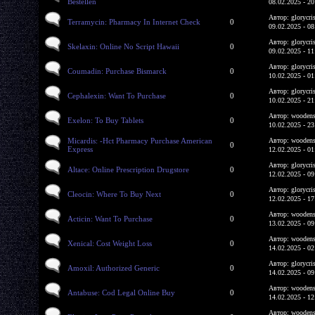
Bestellen
08.02.2025 - 20
Автор: glorycri
Terramycin: Pharmacy In Internet Check
0
09.02.2025 - 08
Автор: glorycri
Skelaxin: Online No Script Hawaii
0
09.02.2025 - 11
Автор: glorycri
Coumadin: Purchase Bismarck
0
10.02.2025 - 01
Автор: glorycri
Cephalexin: Want To Purchase
0
10.02.2025 - 21
Автор: woodens
Exelon: To Buy Tablets
0
10.02.2025 - 23
Micardis: -Hct Pharmacy Purchase American
Автор: woodens
0
Express
12.02.2025 - 01
Автор: glorycri
Altace: Online Prescription Drugstore
0
12.02.2025 - 09
Автор: glorycri
Cleocin: Where To Buy Next
0
12.02.2025 - 17
Автор: woodens
Acticin: Want To Purchase
0
13.02.2025 - 09
Автор: woodens
Xenical: Cost Weight Loss
0
14.02.2025 - 02
Автор: glorycri
Amoxil: Authorized Generic
0
14.02.2025 - 09
Автор: woodens
Antabuse: Cod Legal Online Buy
0
14.02.2025 - 12
Автор: woodens