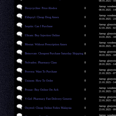
08.01.2025 - 10
Автор: woodens
Doxycycline: Price Alodox
0
08.01.2025 - 14
Автор: woodens
Eldepryl: Cheap Drug Amex
0
10.01.2025 - 23
Автор: glorycri
Isoptin: Can I Purchase
0
12.01.2025 - 02
Автор: glorycri
Ultram: Buy Injection Online
0
14.01.2025 - 18
Автор: woodens
Mentat: Without Prescription Amex
0
18.01.2025 - 01
Автор: glorycri
Betnovate: Cheapest Purchase Saturday Shipping
0
18.01.2025 - 18
Автор: glorycri
Nolvadex: Pharmacy Class
0
20.01.2025 - 14
Автор: glorycri
Provera: Want To Purchase
0
21.01.2025 - 07
Автор: glorycri
Unisom: How To Order
0
21.01.2025 - 14
Автор: woodens
Prozac: Buy Online Otc Ach
0
21.01.2025 - 22
Автор: glorycri
V-Gel: Pharmacy Fast Delivery Generic
0
22.01.2025 - 02
Автор: glorycri
Oxytrol: Cheap Online Fedex Malaysia
0
23.01.2025 - 09
Автор: woodens