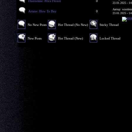
Fluoxetine: Price Floxet
0
23.01.2025 - 14
Автор: woodens
Artane: How To Buy
0
23.01.2025 - 14
No New Posts
Hot Thread (No New)
Sticky Thread
New Posts
Hot Thread (New)
Locked Thread