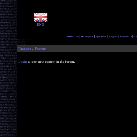
ENG
новости
|
история
|
группа
|
аудио
|
видео
|
фот
Главная
»
Forums
Login
to post new content in the forum.