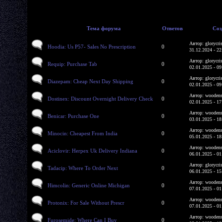
Тема форума
Ответов
Соз
Автор: glorycri
Hoodia: Us P57- Sales No Prescription
0
31.12.2024 - 22
Автор: glorycri
Requip: Purchase Tab
0
02.01.2025 - 09
Автор: glorycri
Diazepam: Cheap Next Day Shipping
0
02.01.2025 - 09
Автор: woodens
Dostinex: Discount Overnight Delivery Check
0
02.01.2025 - 17
Автор: woodens
Benicar: Purchase One
0
03.01.2025 - 18
Автор: woodens
Minocin: Cheapest From India
0
05.01.2025 - 18
Автор: woodens
Aciclovir: Herpex Uk Delivery Indiana
0
06.01.2025 - 01
Автор: glorycri
Tadacip: Where To Order Next
0
06.01.2025 - 15
Автор: woodens
Himcolin: Generic Online Michigan
0
07.01.2025 - 01
Автор: woodens
Protonix: For Sale Without Prescr
0
07.01.2025 - 01
Автор: woodens
Furosemide: Where Can I Buy
0