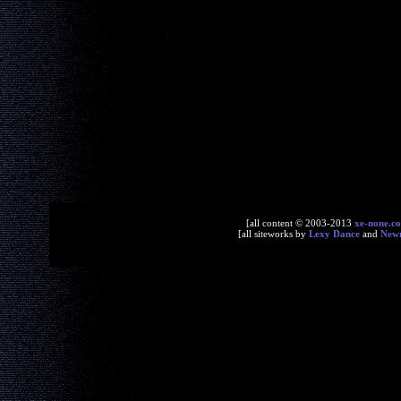
[all content © 2003-2013
xe-none.c
[all siteworks by
Lexy Dance
and
New