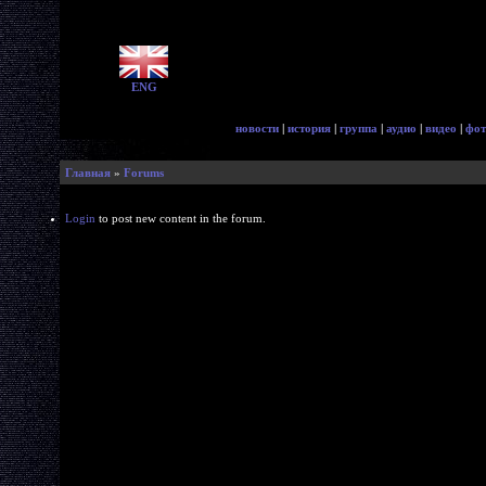
ENG
новости
|
история
|
группа
|
аудио
|
видео
|
фот
Главная
»
Forums
Login
to post new content in the forum.