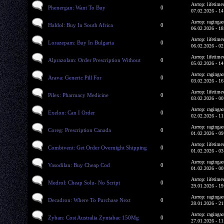
Автор: lifetime
Phenergan: Want To Buy
0
07.02.2026 - 14
Автор: ragingac
Haldol: Buy In South Africa
0
06.02.2026 - 18
Автор: lifetime
Lorazepam: Buy In Bulgaria
0
06.02.2026 - 02
Автор: lifetime
Alprazolam: Order Prescription Without
0
05.02.2026 - 14
Автор: ragingac
Arava: Generic Pill For
0
03.02.2026 - 16
Автор: lifetime
Pilex: Pharmacy Medicine
0
03.02.2026 - 00
Автор: ragingac
Exelon: Can I Order
0
02.02.2026 - 11
Автор: ragingac
Coreg: Prescription Canada
0
01.02.2026 - 09
Автор: lifetime
Combivent: Get Order Overnight Shipping
0
01.02.2026 - 03
Автор: ragingac
Vasodilan: Buy Cheap Cod
0
01.02.2026 - 00
Автор: lifetime
Medrol: Cheap Solu- No Script
0
29.01.2026 - 19
Автор: ragingac
Decadron: Where To Purchase Next
0
28.01.2026 - 21
Автор: ragingac
Zyban: Cost Australia Zyntabac 150Mg
0
27.01.2026 - 11