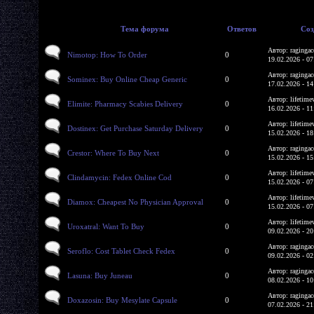
Тема форума
Ответов
Соз
Автор: ragingac
Nimotop: How To Order
0
19.02.2026 - 07
Автор: ragingac
Sominex: Buy Online Cheap Generic
0
17.02.2026 - 14
Автор: lifetime
Elimite: Pharmacy Scabies Delivery
0
16.02.2026 - 11
Автор: lifetime
Dostinex: Get Purchase Saturday Delivery
0
15.02.2026 - 18
Автор: ragingac
Crestor: Where To Buy Next
0
15.02.2026 - 15
Автор: lifetime
Clindamycin: Fedex Online Cod
0
15.02.2026 - 07
Автор: lifetime
Diamox: Cheapest No Physician Approval
0
15.02.2026 - 07
Автор: lifetime
Uroxatral: Want To Buy
0
09.02.2026 - 20
Автор: ragingac
Seroflo: Cost Tablet Check Fedex
0
09.02.2026 - 02
Автор: ragingac
Lasuna: Buy Juneau
0
08.02.2026 - 10
Автор: ragingac
Doxazosin: Buy Mesylate Capsule
0
07.02.2026 - 21