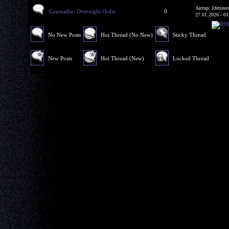
Автор: lifetime
Coumadin: Overnight Order
0
27.01.2026 - 01
No New Posts
Hot Thread (No New)
Sticky Thread
New Posts
Hot Thread (New)
Locked Thread