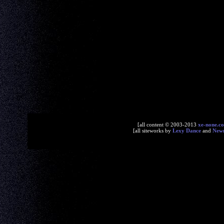
[all content © 2003-2013
xe-none.c
[all siteworks by
Lexy Dance
and
New