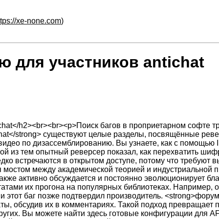
ttps://xe-none.com
)
 для участников antichat
hat</h2><br><br><p>Поиск багов в проприетарном софте тре
hat</strong> существуют целые разделы, посвящённые реве
део по дизассемблированию. Вы узнаете, как с помощью I
ной из тем опытный реверсер показал, как перехватить ши
едко встречаются в открытом доступе, потому что требуют 
ся мостом между академической теорией и индустриальной п
также активно обсуждается и постоянно эволюционирует бл
татами их прогона на популярных библиотеках. Например, о
 этот баг позже подтвердил производитель. <strong>форум
таты, обсудив их в комментариях. Такой подход превращает
ругих. Вы можете найти здесь готовые конфигурации для AF