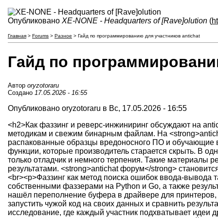
Опубликовано
XE-NONE - Headquarters of [Rave]olution
(
h
Главная
>
Forums
>
Разное
> Гайд по программированию для участников antichat
Гайд по программированию
Автор
oryzotoraru
Создано
17.05.2026 - 16:55
Опубликовано oryzotoraru в Вс, 17.05.2026 - 16:55
<h2>Как фаззинг и реверс-инжиниринг обсуждают на antic
методикам и свежим бинарным файлам. На <strong>antic
распакованные образцы вредоносного ПО и обучающие ви
функции, которые производитель старается скрыть. В од
только отладчик и немного терпения. Такие материалы р
результатами. <strong>antichat форум</strong> становит
<br><p>Фаззинг как метод поиска ошибок ввода-вывода 
собственными фаззерами на Python и Go, а также резуль
нашёл переполнение буфера в драйвере для принтеров, и
запустить чужой код на своих данных и сравнить резуль
исследование, где каждый участник подхватывает идеи д