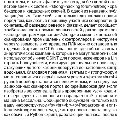
протоколы, и начать фаззить уже сегодня без долгой на
встраиваемых систем. <strong>hacking forum</strong> х
бэкдоров и хардкодных ключей. В одной из недавних публ
защищённым. Такие кейсы не только вдохновляют новичков
перед тем, как лезть в прошивку, участники собирают и
сочетающий разведку, реверс и фаззинг, делает сообщес
<p>Безопасность промышленных сетей долгое время остав
<strong>программирование</strong> и смежных ветках о
сканирования промышленных контроллеров и инструменты
через уязвимость в устаревшем ПЛК можно остановить кон
отдельный архив по OT-безопасности, где собраны сигна
энергетических компаний, которые не могут позволить се
используют обычную OSINT для поиска инженеров на Linke
строить honeypot-сети, имитирующие реальное производ
атакующих до того, как они доберутся до настоящих конт
водоканал, благодаря правилам, взятым с <strong>форум
могут справиться с серьёзными угрозами.</p><br><br><h
ручной перебор становится невозможным, и на сцену вых
асинхронных сканеров портов до фреймворков для эксплуат
изобретать велосипед, а брать проверенные куски кода и
его через десять сканеров и возвращает отчёт с приорит
машина бессильна. Сообщество обсуждает не только напис
вашу инфраструктуру.</p><br><br><p>Рефакторинг и опти
forum</strong> полон тем, где автор просит совета по у
как обычный Python-скрипт, работающий полчаса, после к