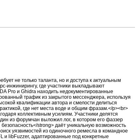
бует не только таланта, но и доступа к актуальным
рс-инжинирингу, где участники выкладывают
DA Pro и Ghidra находить недокументированные
фрованный трафик из закрытого мессенджера, используя
высокой квалификации автора и смелости делиться
рактикой, где нет места воде и общим фразам.</p><br>
агодаря коллективным усилиям. Участники делятся
дин из форумчан выложил лог, в котором его фаззер
 безопасность</strong> даёт уникальную возможность
 поиск уязвимостей из одиночного ремесла в командное
L и libFuzzer, адаптированные под конкретные