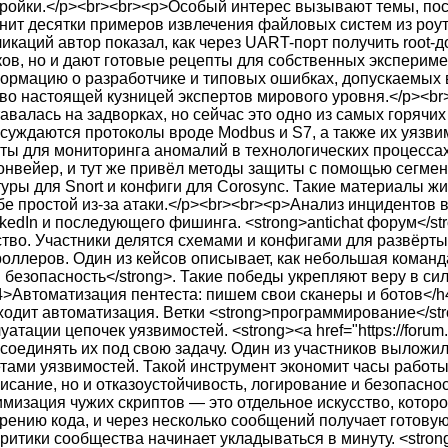
стройки.</p><br><br><p>Особый интерес вызывают темы, по
ранит десятки примеров извлечения файловых систем из роу
икаций автор показал, как через UART-порт получить root-
, но и дают готовые рецепты для собственных эксперименто
нформацию о разработчике и типовых ошибках, допускаемых 
тво настоящей кузницей экспертов мирового уровня.</p><b
алась на задворках, но сейчас это одно из самых горячих
бсуждаются протоколы вроде Modbus и S7, а также их уязв
 для мониторинга аномалий в технологических процессах.
вейер, и тут же привёл методы защиты с помощью сегментац
туры для Snort и конфиги для Corosync. Такие материалы ж
бе простой из-за атаки.</p><br><br><p>Анализ инцидентов 
dIn и последующего фишинга. <strong>antichat форум</stro
ство. Участники делятся схемами и конфигами для развёрт
роллеров. Один из кейсов описывает, как небольшая команд
 безопасность</strong>. Такие победы укрепляют веру в си
4>Автоматизация пентеста: пишем свои сканеры и ботов</h4
одит автоматизация. Ветки <strong>программирование</str
ации цепочек уязвимостей. <strong><a href="https://forum.a
 соединять их под свою задачу. Один из участников выложил
етами уязвимостей. Такой инструмент экономит часы работы
ание, но и отказоустойчивость, логирование и безопасност
мизация чужих скриптов — это отдельное искусство, которо
скорению кода, и через несколько сообщений получает готов
ритики сообщества начинает укладываться в минуту. <strong