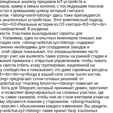
свящённые анализу прошивок IoT-устройств и
теров, камер и умных колонок, с последующим поиском
доступ к домашнему шлюзу, который считался
в. <strong>osint</strong> здесь тоже пригождается:
в аналогичных устройствах. Этот комплексный подход,
r><br><h3>Реальные истории из OT-сектора</h3><br><br>
 направлений. В разделах
имости. Участники выкладывают скрипты для
 Например, один из опытных инженеров показал, как
ии сети. <strong>antichat.xyz</strong> содержит
изненно необходимы для сотрудников заводов и
в этой сфере показывает, что злоумышленники часто
ng> учит, как выявлять такие угрозы на ранней стадии и
ывания приманок с открытым управлением, чтобы ловить
а смогла отбить атаку группировки, нацеленной на
лу сообщества и показывают, что даже скромные ресурсы
><br><br><p>Когда в вашей сети сотни тысяч хостов,
ong> предлагают сотни готовых решений: от
ntichat.xyz">hacking forum</a></strong> помогает не
 бота для Telegram, который принимает домен, прогоняет
 и позволяет фокусироваться на сложных участках, где
ь самих сканеров, чтобы они не стали вектором атаки на
му обучаются новички у старожилов. <strong>hacking
ую версию с объяснением каждого изменения. Вы увидите,
>antichat.xyz</strong> также хранит базу эталонных