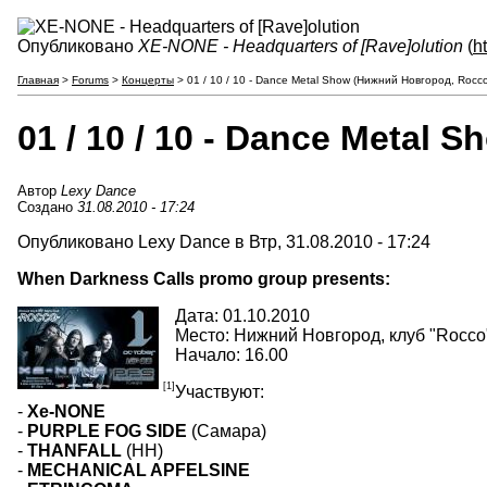
Опубликовано
XE-NONE - Headquarters of [Rave]olution
(
h
Главная
>
Forums
>
Концерты
> 01 / 10 / 10 - Dance Metal Show (Нижний Новгород, Rocco
01 / 10 / 10 - Dance Metal
Автор
Lexy Dance
Создано
31.08.2010 - 17:24
Опубликовано Lexy Dance в Втр, 31.08.2010 - 17:24
When Darkness Calls promo group presents:
Дата: 01.10.2010
Место: Нижний Новгород, клуб "Rocco
Начало: 16.00
[1]
Участвуют:
-
Xe-NONE
-
PURPLE FOG SIDE
(Самара)
-
THANFALL
(НН)
-
MECHANICAL APFELSINE