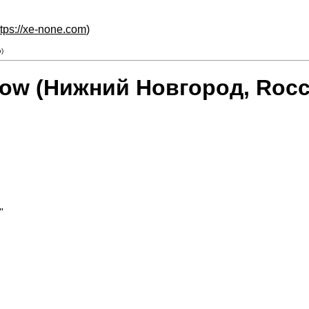
ttps://xe-none.com
)
)
 Show (Нижний Новгород, Roc
"