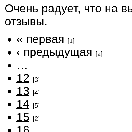
Очень радует, что на 
отзывы.
« первая
[1]
‹ предыдущая
[2]
…
12
[3]
13
[4]
14
[5]
15
[2]
16