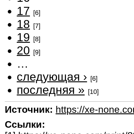
17
[6]
18
[7]
19
[8]
20
[9]
…
следующая ›
[6]
последняя »
[10]
Источник:
https://xe-none.c
Ссылки: