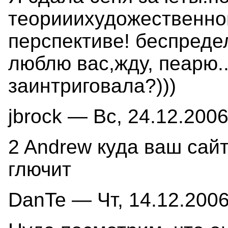
теорииихудожественног
перспективе! беспредел
люблю вас,жду, пеарю..
заинтриговала?)))
jbrock — Вс, 24.12.2006
2 Andrew куда ваш сай
глючит
DanTe — Чт, 14.12.2006