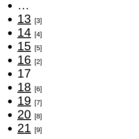
…
13
[3]
14
[4]
15
[5]
16
[2]
17
18
[6]
19
[7]
20
[8]
21
[9]