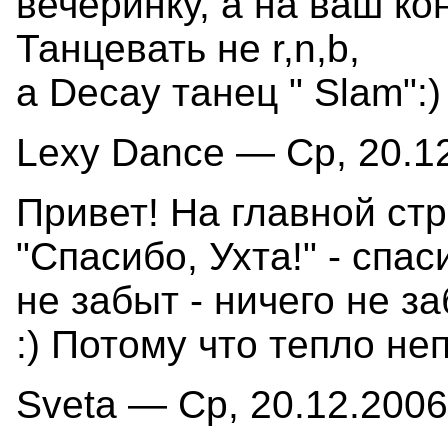
вечеринку, а на ваш ко
Танцевать не r,n,b,
а Dеcay танец " Slam":)
Lexy Dance — Ср, 20.12
Привет! На главной ст
"Спасибо, Ухта!" - спас
не забыт - ничего не з
:) Потому что тепло не
Sveta — Ср, 20.12.2006