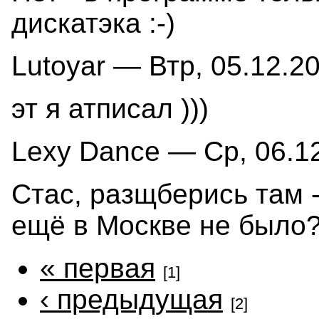
дискатэка :-)
Lutoyar — Втр, 05.12.20
эт я атписал )))
Lexy Dance — Ср, 06.12
Стас, разщберись там -
ещё в Москве не было? 
« первая
[1]
‹ предыдущая
[2]