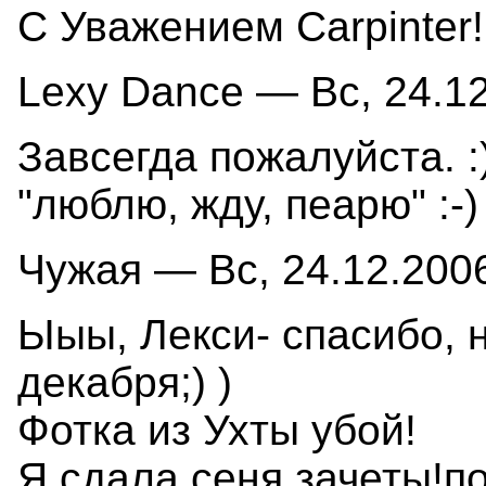
С Уважением Carpinter!
Lexy Dance — Вс, 24.12
Завсегда пожалуйста. :
"люблю, жду, пеарю" :-)
Чужая — Вс, 24.12.2006
Ыыы, Лекси- спасибо, 
декабря;) )
Фотка из Ухты убой!
Я сдала сеня зачеты!п