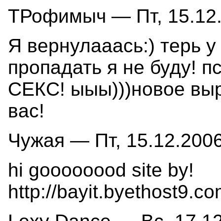
ТРофимыч — Пт, 15.12.
Я вернулааась:) терь 
пропадать я не буду! п
СЕКС! ыыы)))новое в
вас!
Чужая — Пт, 15.12.2006
hi goooooood site by!
http://bayit.byethost9.c