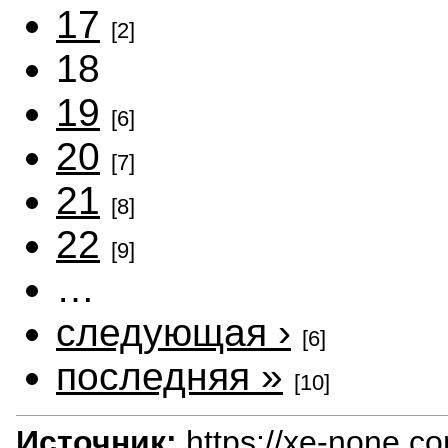
17
[2]
18
19
[6]
20
[7]
21
[8]
22
[9]
…
следующая ›
[6]
последняя »
[10]
Источник:
https://xe-none.c