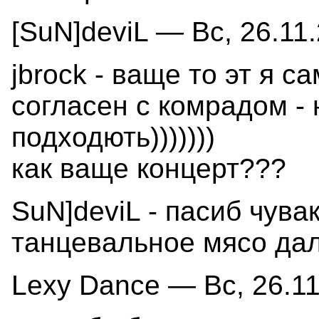
[SuN]deviL — Вс, 26.11.
jbrock - ваще то эт я с
согласен с комрадом - 
подходють)))))))
как ваще концерт???
SuN]deviL - пасиб чува
танцевальное мясо дале
Lexy Dance — Вс, 26.11