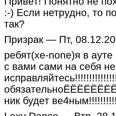
Привет! Понятно не пох
:-) Если нетрудно, то 
так?
Призрак — Пт, 08.12.20
ребят(xe-none)я в ауте
с вами сами на себя не по
исправляйтесь!!!!!!!!!!!!!!!
обязательноЁЁЁЁЁЁЁЁЁЁЁ
ник будет ве4ным!!!!!!!!!!!