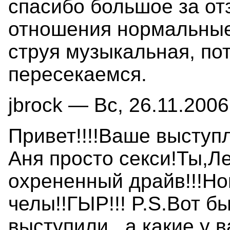
спасибо большое за от
отношения нормальные.
струя музыкальная, по
пересекаемся.
jbrock — Вс, 26.11.2006
Привет!!!!Ваше выступ
Аня просто секси!Ты,Л
охрененный драйв!!!Н
челы!!ГЫР!!! P.S.Вот б
выступили...а какие у 