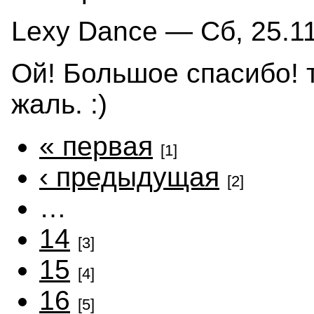
Lexy Dance — Сб, 25.11
Ой! Большое спасибо! т
жаль. :)
« первая
[1]
‹ предыдущая
[2]
…
14
[3]
15
[4]
16
[5]