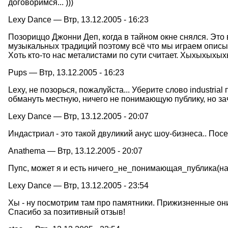
договоримся... )))
Lexy Dance — Втр, 13.12.2005 - 16:23
Позориццо Джонни Деп, когда в тайном окне снялся. Это
музыкальных традиций поэтому всё что мы играем описыв
Хоть кто-то нас металистами по сути считает. Хыхыхыхых
Pups — Втр, 13.12.2005 - 16:23
Lexy, не позорься, пожалуйста... Уберите слово industr
обмануть местную, ничего не понимающую публику, но зач
Lexy Dance — Втр, 13.12.2005 - 20:07
Индастриал - это такой двуликий анус шоу-бизнеса.. Посе
Anathema — Втр, 13.12.2005 - 20:07
Пупс, может я и есть ничего_не_понимающая_публика(нав
Lexy Dance — Втр, 13.12.2005 - 23:54
Хы - ну посмотрим там про памятники. Прижизненные они,
Спасибо за позитивный отзыв!