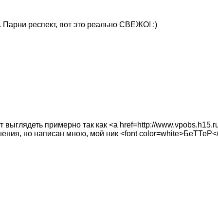
арни респект, вот это реально СВЕЖО! :)
ыглядеть примерно так как <a href=http://www.vpobs.h15.ru/
шения, но написан мною, мой ник <font color=white>БеТТеР<