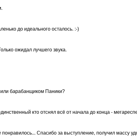
.
ленько до идеального осталось. :-)
Только ожидал лучшего звука.
ой или барабанщиком Паники?
инственный кто отснял всё от начала до конца - мегареспе
ё понравилось... Спасибо за выступление, получил массу удо