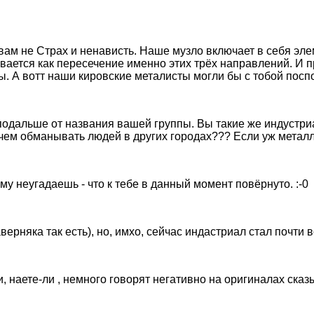
 вам не Страх и ненависть. Наше музло включает в себя эл
ается как пересечение именно этих трёх направлений. И п
ы. А вотт наши кировские металисты могли бы с тобой посп
ial подальше от названия вашей группы. Вы такие же индуст
ем обманывать людей в других городах??? Если уж металлис
му неугадаешь - что к тебе в данный момент повёрнуто. :-0
ерняка так есть), но, имхо, сейчас индастриал стал почти
 наете-ли , немного говорят негативно на оригиналах сказ