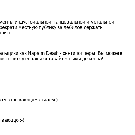
ементы индустриальной, танцевальной и метальной
рекрати местную публику за дебилов держать.
орить.
риальщики как Napalm Death - синтипопперы. Вы можете
ты по сути, так и оставайтесь ими до конца!
 всепокрывающим стилем.)
ываюццо :-)