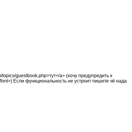
topics/guestbook.php>тут</a> (хочу предупредить к
/font>) Если функциональность не устроит пишите чё нада