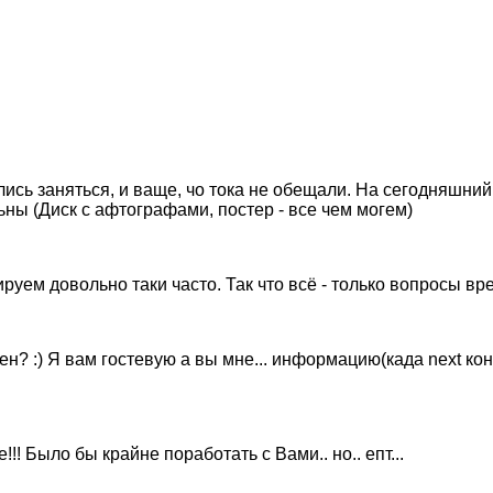
лись заняться, и ваще, чо тока не обещали. На сегодняшний 
ны (Диск с афтографами, постер - все чем могем)
руем довольно таки часто. Так что всё - только вопросы в
? :) Я вам гостевую а вы мне... информацию(када next кон
е!!! Было бы крайне поработать с Вами.. но.. епт...