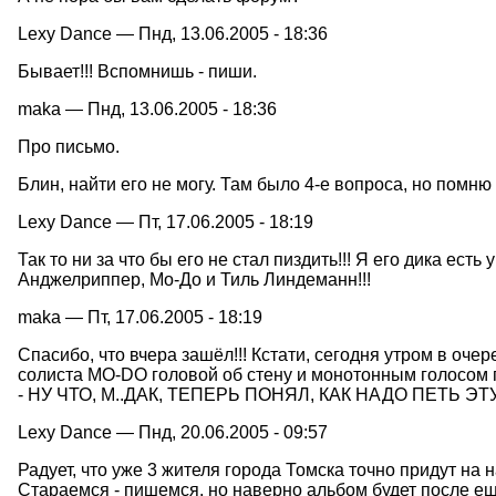
Lexy Dance — Пнд, 13.06.2005 - 18:36
Бывает!!! Вспомнишь - пиши.
maka — Пнд, 13.06.2005 - 18:36
Про письмо.
Блин, найти его не могу. Там было 4-е вопроса, но помню
Lexy Dance — Пт, 17.06.2005 - 18:19
Так то ни за что бы его не стал пиздить!!! Я его дика ес
Анджелриппер, Мо-До и Тиль Линдеманн!!!
maka — Пт, 17.06.2005 - 18:19
Спасибо, что вчера зашёл!!! Кстати, сегодня утром в оче
солиста MO-DO головой об стену и монотонным голосом 
- НУ ЧТО, М..ДАК, ТЕПЕРЬ ПОНЯЛ, КАК НАДО ПЕТЬ ЭТ
Lexy Dance — Пнд, 20.06.2005 - 09:57
Радует, что уже 3 жителя города Томска точно придут на
Стараемся - пишемся, но наверно альбом будет после ещ