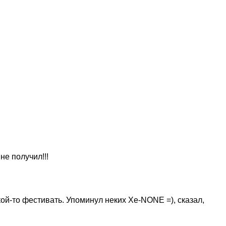
е получил!!!
кой-то фестивать. Упоминул неких Xe-NONE =), сказал,