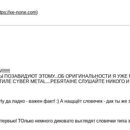
ttps://xe-none.com
)
!!!!
ПОЗАВИДУЮТ ЭТОМУ...ОБ ОРИГИНАЛЬНОСТИ Я УЖЕ МОЛ
ЛЕ CYBER METAL....РЕБЯТА!НЕ СЛУШАЙТЕ НИКОГО И 
у да ладно - важен факт! :) А нащщёт словечек - дак ты же
тервью! ТОлько немного диковато выглядят словечки типа за