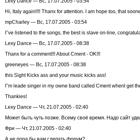
Lexy Dance — Вс, 17.07.2005 - 03:54
Hi, Italy again!!!! Thanx for attention. I am hope too, that soon
mpCharley — Вс, 17.07.2005 - 03:54
I''ve listened to the songs, the best is slave on-line, congratula
Lexy Dance — Вс, 17.07.2005 - 08:38
Thanx for a comment!!! About Cment - OK!!!
greeneyes — Вс, 17.07.2005 - 08:38
this Sight Kicks ass and your music kicks ass!
I''m leade singer in my owne band called Cment whenI get th
Thankies!
Lexy Dance — Чт, 21.07.2005 - 02:40
Может быть чуть позже. Всему своё время. Надо сайт уде
Фри — Чт, 21.07.2005 - 02:40
А не пора бы вам сделать форум?