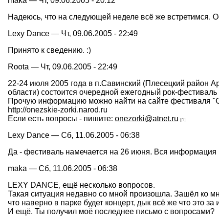
maka — Чт, 09.06.2005 - 20:12
Надеюсь, что на следующей неделе всё же встретимся. Ос
Lexy Dance — Чт, 09.06.2005 - 22:49
Принято к сведению. :)
Roota — Чт, 09.06.2005 - 22:49
22-24 июля 2005 года в п.Савинский (Плесецкий район А
области) состоится очередной ежегодный рок-фестиваль 
Прочую информацию можно найти на сайте фестиваля "O
http://onezskie-zorki.narod.ru
Если есть вопросы - пишите:
onezorki@atnet.ru
[1]
Lexy Dance — Сб, 11.06.2005 - 06:38
Да - фестиваль намечается на 26 июня. Вся информация в
maka — Сб, 11.06.2005 - 06:38
LEXY DANCE, ещё несколько вопросов.
Такая ситуация недавно со мной произошла. Зашёл ко мне
что наверно в парке будет концерт, дык всё же что это 
И ещё. Ты получил моё последнее письмо с вопросами?