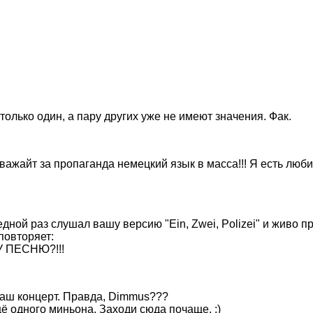
 только один, а пару других уже не имеют значения. Фак.
ть уважайт за пропаганда немецкий язык в масса!!! Я есть л
редной раз слушал вашу версию "Ein, Zwei, Polizei" и живо 
повторяет:
У ПЕСНЮ?!!!
 наш концерт. Правда, Dimmus???
ё одного миньона. Заходи сюда почаще. :)