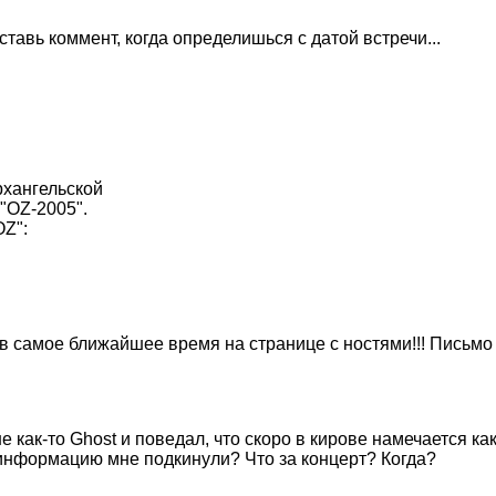
тавь коммент, когда определишься с датой встречи...
рхангельской
"OZ-2005".
Z":
 самое ближайшее время на странице с ностями!!! Письмо н
 как-то Ghost и поведал, что скоро в кирове намечается ка
за информацию мне подкинули? Что за концерт? Когда?