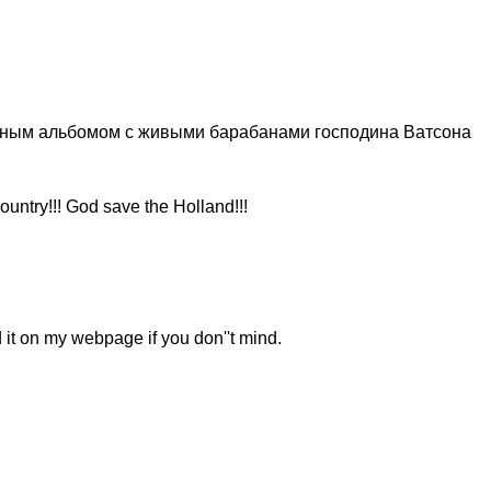
ценным альбомом с живыми барабанами господина Ватсона
ountry!!! God save the Holland!!!
 it on my webpage if you don''t mind.