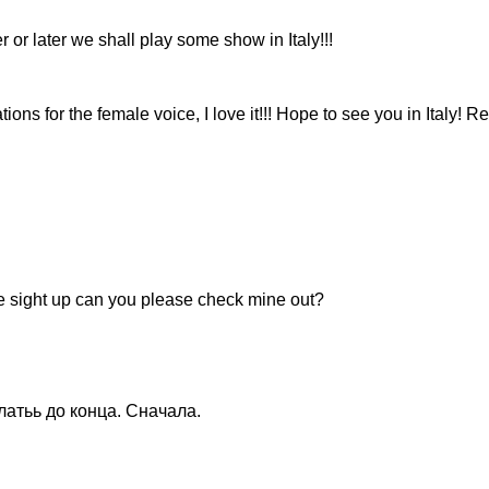
er or later we shall play some show in Italy!!!
tions for the female voice, I love it!!! Hope to see you in Italy! R
e sight up can you please check mine out?
латьь до конца. Сначала.