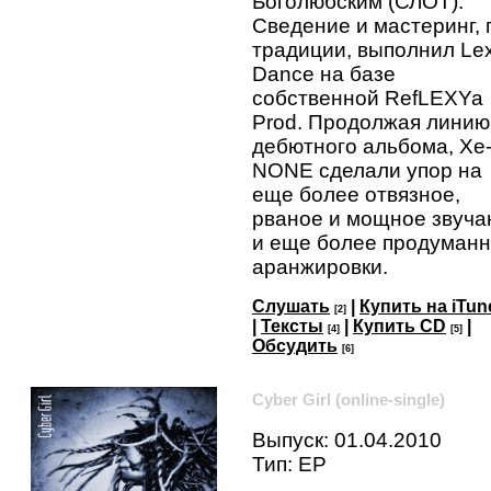
Боголюбским (СЛОТ).
Сведение и мастеринг, 
традиции, выполнил Le
Dance на базе
собственной RefLEXYa
Prod. Продолжая линию
дебютного альбома, Xe
NONE сделали упор на
еще более отвязное,
рваное и мощное звуча
и еще более продуман
аранжировки.
Слушать
|
Купить на iTun
[2]
|
Тексты
|
Купить CD
|
[4]
[5]
Обсудить
[6]
Cyber Girl (online-single)
Выпуск: 01.04.2010
Тип: EP