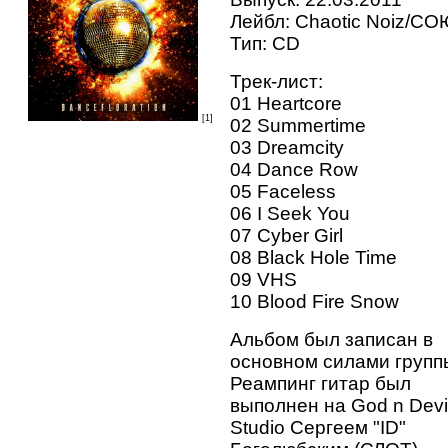
Лейбл: Chaotic Noiz/С
Тип: CD
Трек-лист:
01 Heartcore
[1]
02 Summertime
03 Dreamcity
04 Dance Row
05 Faceless
06 I Seek You
07 Cyber Girl
08 Black Hole Time
09 VHS
10 Blood Fire Snow
Альбом был записан в
основном силами групп
Реампинг гитар был
выполнен на God n Devi
Studio Сергеем "ID"