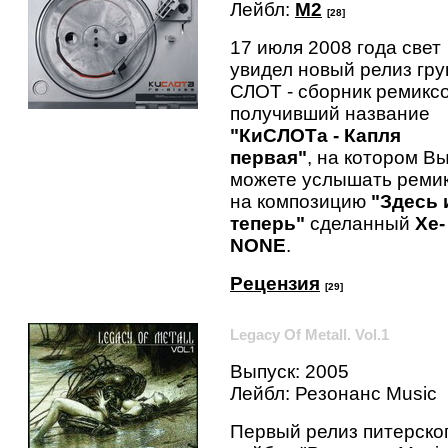
Лейбл:
M2
[28]
17 июля 2008 года свет
увидел новый релиз гр
СЛОТ - сборник ремиксо
получивший название
"КиСЛОТа - Капля
первая"
, на котором В
можете услышать реми
на композицию
"Здесь 
теперь"
сделанный
Xe-
NONE
.
Рецензия
[29]
Legacy Of Metall. Vol.1
Выпуск: 2005
Лейбл: Резонанс Music
Первый релиз питерско