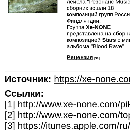
лейбла "Резонанс Music
сборник вошли 18
композиций групп Росси
Финдляндии.
Группа
Xe-NONE
представлена на сборн
композицией
Stars
с ми
альбома "Blood Rave"
Рецензия
[30]
Источник:
https://xe-none.c
Ссылки:
[1] http://www.xe-none.com/pi
[2] http://www.xe-none.com/to
[3] https://itunes.apple.com/