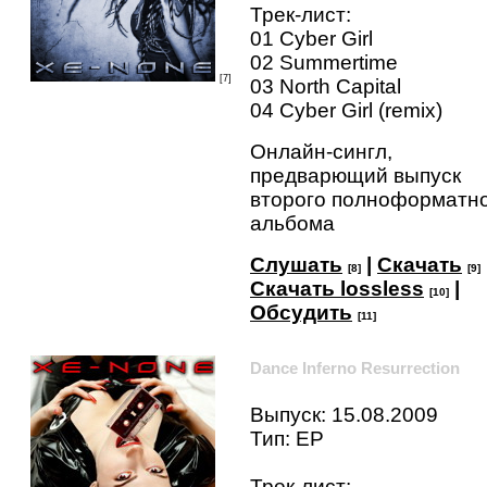
Трек-лист:
01 Cyber Girl
02 Summertime
[7]
03 North Capital
04 Cyber Girl (remix)
Онлайн-сингл,
предварющий выпуск
второго полноформатн
альбома
Слушать
|
Скачать
[8]
[9]
Скачать lossless
|
[10]
Обсудить
[11]
Dance Inferno Resurrection
Выпуск: 15.08.2009
Тип: EP
Трек-лист: