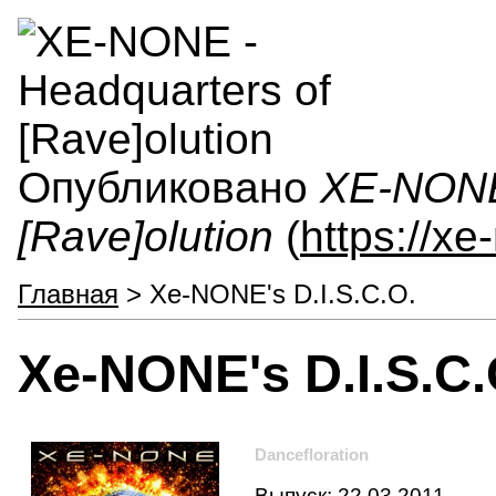
Опубликовано
XE-NONE 
[Rave]olution
(
https://x
Главная
> Xe-NONE's D.I.S.C.O.
Xe-NONE's D.I.S.C.
Dancefloration
Выпуск: 22.03.2011