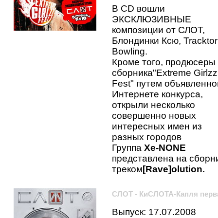
В CD вошли
ЭКСКЛЮЗИВНЫЕ
композиции от СЛОТ,
Блондинки Ксю, Tracktor
Bowling.
Кроме того, продюсеры
сборника"Extreme Girlzz
Fest" путем объявленно
Интернете конкурса,
открыли несколько
совершенно новых
интересных имен из
разных городов
Группа
Xe-NONE
представлена на сборн
треком
[Rave]olution.
СЛОТ - КиСЛОТА-Капля перв
Выпуск: 17.07.2008