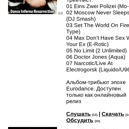
01 Eins Zwei Polizei (Mo
02 Moscow Never Sleep
[12]
(DJ Smash)
03 Set The World On Fire
Type)
04 Max Don't Have Sex 
Your Ex (E-Rotic)
05 No Limit (2 Unlimited)
06 Doctor Jones (Aqua)
07 Narcotic/Live At
Electrogorsk (Liquido/U9
Альбом-трибьют эпохе
Eurodance. Доступен
только как онлайновый
релиз
Слушать
|
Скачать
[13]
[1
Обсудить
[15]