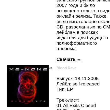
2007 года и было
выпущено только в вид
он-лайн релиза. Также
было изготовлено окол
CD, разосланных по СМ
лейблам в поисках
издателя для будущего
полноформатного
альбома.
Скачать
[21]
Blood Rave
[22]
Выпуск: 18.11.2005
Лейбл: self-released
Тип: EP
Трек-лист:
01 All Exits Closed