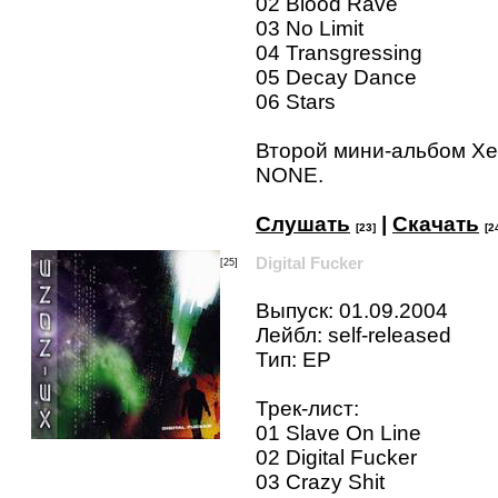
02 Blood Rave
03 No Limit
04 Transgressing
05 Decay Dance
06 Stars
Второй мини-альбом Xe
NONE.
Слушать
|
Скачать
[23]
[2
Digital Fucker
[25]
Выпуск: 01.09.2004
Лейбл: self-released
Тип: EP
Трек-лист:
01 Slave On Line
02 Digital Fucker
03 Crazy Shit