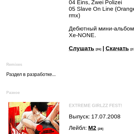
04 Eins, Zwei Polizei
05 Slave On Line (Orang
rmx)
Дебютный мини-альбом
Xe-NONE.
Слушать
|
Скачать
[26]
[2
Remixes
Раздел в разработке...
Разное
EXTREME GIRLZZ FEST!
Выпуск: 17.07.2008
Лейбл:
M2
[28]