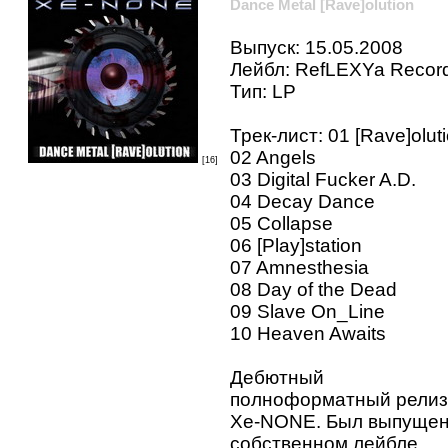
Dance Metal [Rave]olution
Выпуск: 15.05.2008
Лейбл: RefLEXYa Recor
Тип: LP
Трек-лист: 01 [Rave]olut
02 Angels
[16]
03 Digital Fucker A.D.
04 Decay Dance
05 Collapse
06 [Play]station
07 Amnesthesia
08 Day of the Dead
09 Slave On_Line
10 Heaven Awaits
Дебютный
полноформатный релиз
Xe-NONE. Был выпущен
собственном лейбле