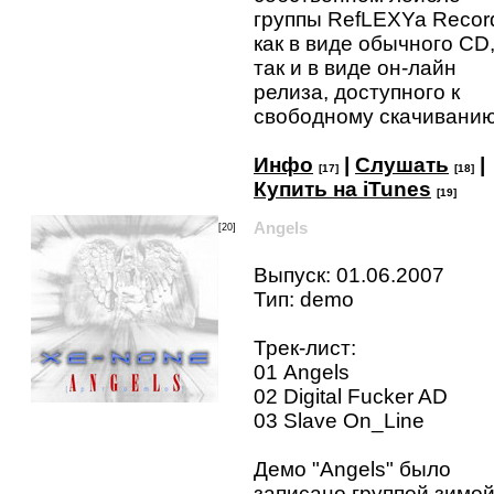
группы RefLEXYa Recor
как в виде обычного CD
так и в виде он-лайн
релиза, доступного к
свободному скачивани
Инфо
|
Слушать
|
[17]
[18]
Купить на iTunes
[19]
Angels
[20]
Выпуск: 01.06.2007
Тип: demo
Трек-лист:
01 Angels
02 Digital Fucker AD
03 Slave On_Line
Демо "Angels" было
записано группой зимо