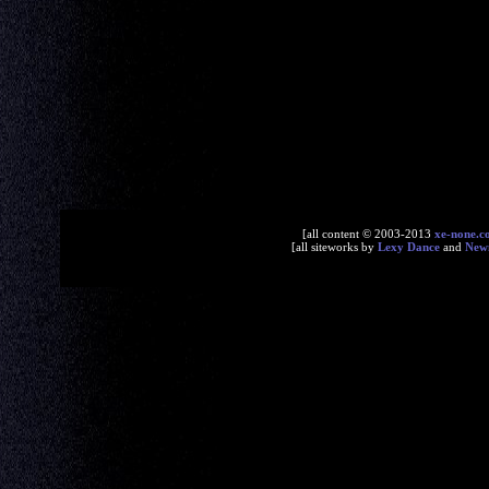
[all content © 2003-2013
xe-none.c
[all siteworks by
Lexy Dance
and
New