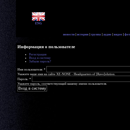
ENG
новости
|
история
|
группа
|
аудио
|
видео
|
фот
Информация о пользователе
Регистрация
Вход в систему
Забыли пароль?
Имя пользователя:
*
Укажите ваше имя на сайте XE-NONE - Headquarters of [Rave]olution.
Пароль:
*
Укажите пароль, соответствующий вашему имени пользователя.