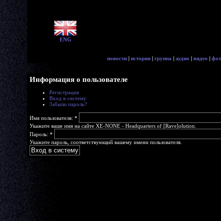
ENG
новости
|
история
|
группа
|
аудио
|
видео
|
фот
Информация о пользователе
Регистрация
Вход в систему
Забыли пароль?
Имя пользователя:
*
Укажите ваше имя на сайте XE-NONE - Headquarters of [Rave]olution.
Пароль:
*
Укажите пароль, соответствующий вашему имени пользователя.