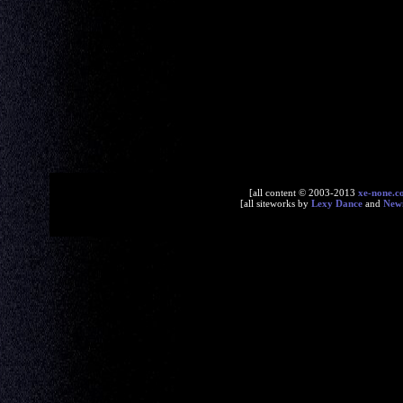
[all content © 2003-2013
xe-none.c
[all siteworks by
Lexy Dance
and
New