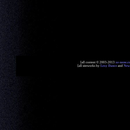
[all content © 2003-2013
xe-none.c
[all siteworks by
Lexy Dance
and
New