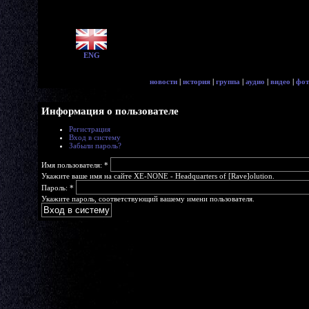
ENG
новости
|
история
|
группа
|
аудио
|
видео
|
фот
Информация о пользователе
Регистрация
Вход в систему
Забыли пароль?
Имя пользователя:
*
Укажите ваше имя на сайте XE-NONE - Headquarters of [Rave]olution.
Пароль:
*
Укажите пароль, соответствующий вашему имени пользователя.