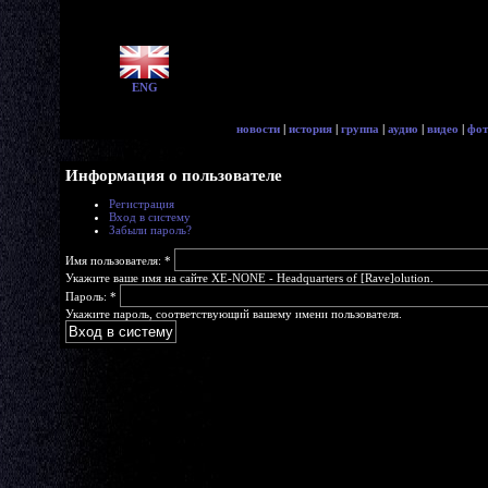
ENG
новости
|
история
|
группа
|
аудио
|
видео
|
фот
Информация о пользователе
Регистрация
Вход в систему
Забыли пароль?
Имя пользователя:
*
Укажите ваше имя на сайте XE-NONE - Headquarters of [Rave]olution.
Пароль:
*
Укажите пароль, соответствующий вашему имени пользователя.