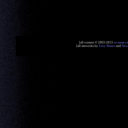
[all content © 2003-2013
xe-none.c
[all siteworks by
Lexy Dance
and
New