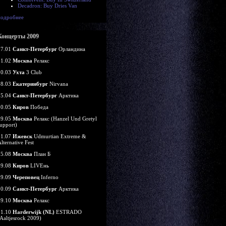
Decadron: Buy Dries Van
подробнее
Концерты 2009
07.01
Санкт-Петербург
Орландина
21.02
Москва
Релакс
20.03
Ухта
3 Club
28.03
Екатеринбург
Nirvana
25.04
Санкт-Петербург
Арктика
10.05
Киров
Победа
29.05
Москва
Релакс (Hanzel Und Gretyl
upport)
11.07
Ижевск
Udmurtian Extreme &
lternative Fest
15.08
Москва
План Б
29.08
Киров
LIVEнь
19.09
Череповец
Inferno
20.09
Санкт-Петербург
Арктика
29.10
Москва
Релакс
31.10
Harderwijk (NL)
ESTRADO
Aaltjesrock 2009)