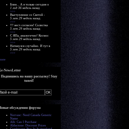
Блин... А я только сегодня о
1 год 36 недель
назад
>>>
Выступление со Светой -
5 лет 29 недель
назад
>>>
!!! весч согласен! Солистка
5 лет 29 недель
назад
>>>
С ЯПа, аналогично! Космос
5 лет 29 недель
назад
>>>
Наткнулся случайно. И тут в
5 лет 29 недель
назад
>>>
more
Xe-NewsLetter
Подпишись на нашу рассылку! Stay
tuned!
Новые обсуждения форума
Norvasc: Need Canada Generic
Name
Alli: Can I Purchase
Aldactone: Discount Prices
Combivent: Buy In Switzerland