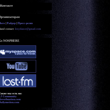
вКонтакте
Организаторам
Лого
|
Райдер
|
Пресс-релиз
Band contact:
lexydance@gmail.com
Xe-NOSPHERE
Также мы есть на:
LJ Community
Reverbnation.com
Dailymotion.com