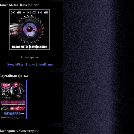
Dance Metal [Rave]olution
Пресс-релиз
GooglePlay
|
iTunes
|
BandCamp
Случайная фотка
Последние комментарии