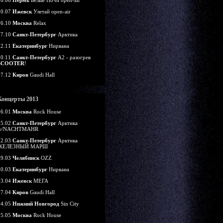
16.06
Пермь
Белые Ночи open-air
20.07
Ижевск
Улетай open-air
26.10
Москва
Relax
27.10
Санкт-Петербург
Арктика
02.11
Екатеринбург
Нирвана
30.11
Санкт-Петербург
А2 - разогрев
SCOOTER
!
07.12
Киров
Gaudi Hall
Концерты 2013
26.01
Москва
Rock House
15.02
Санкт-Петербург
Арктика
w/NACHTMAHR
22.03
Санкт-Петербург
Арктика
ЖЕЛЕЗНЫЙ МАРШ
29.03
Челябинск
OZZ
30.03
Екатеринбург
Нирвана
13.04
Ижевск
МЕГА
27.04
Киров
Gaudi Hall
04.05
Нижний Новгород
Sin City
05.05
Москва
Rock House