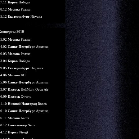
07.11
Киров
Победа
18.12
Москва
Релакс
25.12
Екатеринбург
Nirvana
Концерты 2010
05.02
Москва
Релакс
14.02
Санкт-Петербург
Арктика
20.03
Москва
Релакс
03.04
Киров
Победа
29.05
Екатеринбург
Нирвана
24.06
Москва
ХО
25.06
Санкт-Петербург
Арктика
03.07
Ижевск
HellMark Open Air
26.09
Ижевск
Qwerty
01.10
Нижний Новгород
Rocco
30.10
Санкт-Петербург
Арктика
26.11
Москва
Каста
18.12
Сыктывкар
Nemo
24.12
Пермь
Pirogi