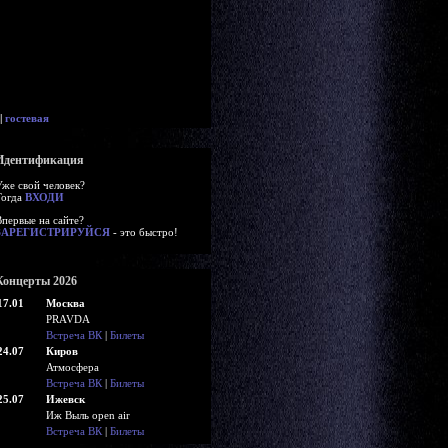
|
гостевая
Идентификация
Уже свой человек?
Тогда
ВХОДИ
Впервые на сайте?
ЗАРЕГИСТРИРУЙСЯ
- это быстро!
Концерты 2026
17.01
Москва
PRAVDA
Встреча ВК
|
Билеты
24.07
Киров
Атмосфера
Встреча ВК
|
Билеты
25.07
Ижевск
Иж Выль open air
Встреча ВК
|
Билеты