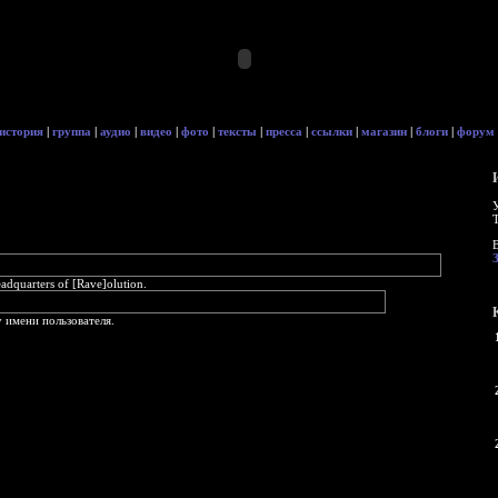
история
|
группа
|
аудио
|
видео
|
фото
|
тексты
|
пресса
|
ссылки
|
магазин
|
блоги
|
форум
quarters of [Rave]olution.
 имени пользователя.