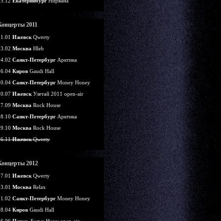
25.12
Екатеринбург
Нирвана
Концерты 2011
21.01
Ижевск
Qwerty
13.02
Москва
Hleb
14.02
Санкт-Петербург
Арктика
16.04
Киров
Gaudi Hall
30.04
Санкт-Петербург
Money Honey
30.07
Ижевск
Улетай 2011 open-air
17.09
Москва
Rock House
28.10
Санкт-Петербург
Арктика
29.10
Москва
Rock House
26.11
Ижевск
Qwerty
Концерты 2012
07.01
Ижевск
Qwerty
13.01
Москва
Relax
11.02
Санкт-Петербург
Money Honey
28.04
Киров
Gaudi Hall