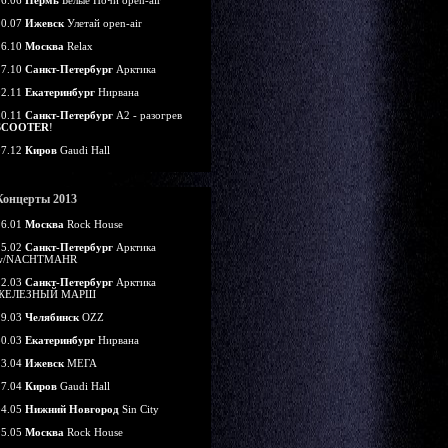
16.06
Пермь
Белые Ночи open-air
20.07
Ижевск
Улетай open-air
26.10
Москва
Relax
27.10
Санкт-Петербург
Арктика
02.11
Екатеринбург
Нирвана
30.11
Санкт-Петербург
А2 - разогрев
SCOOTER
!
07.12
Киров
Gaudi Hall
Концерты 2013
26.01
Москва
Rock House
15.02
Санкт-Петербург
Арктика
w/NACHTMAHR
22.03
Санкт-Петербург
Арктика
ЖЕЛЕЗНЫЙ МАРШ
29.03
Челябинск
OZZ
30.03
Екатеринбург
Нирвана
13.04
Ижевск
МЕГА
27.04
Киров
Gaudi Hall
04.05
Нижний Новгород
Sin City
05.05
Москва
Rock House