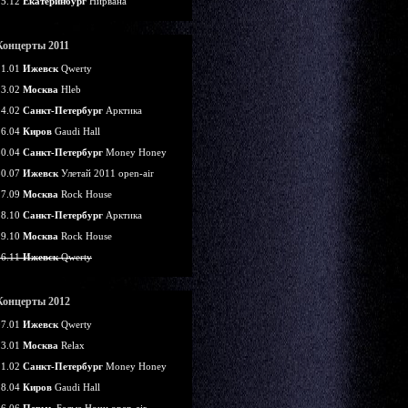
25.12
Екатеринбург
Нирвана
Концерты 2011
21.01
Ижевск
Qwerty
13.02
Москва
Hleb
14.02
Санкт-Петербург
Арктика
16.04
Киров
Gaudi Hall
30.04
Санкт-Петербург
Money Honey
30.07
Ижевск
Улетай 2011 open-air
17.09
Москва
Rock House
28.10
Санкт-Петербург
Арктика
29.10
Москва
Rock House
26.11
Ижевск
Qwerty
Концерты 2012
07.01
Ижевск
Qwerty
13.01
Москва
Relax
11.02
Санкт-Петербург
Money Honey
28.04
Киров
Gaudi Hall