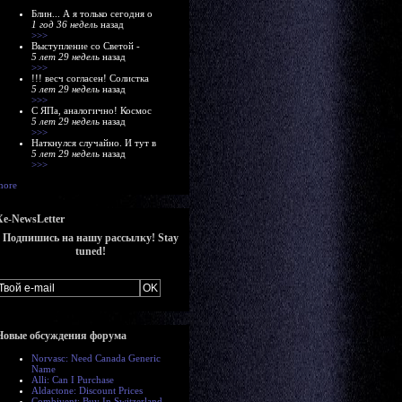
Блин... А я только сегодня о
1 год 36 недель
назад
>>>
Выступление со Светой -
5 лет 29 недель
назад
>>>
!!! весч согласен! Солистка
5 лет 29 недель
назад
>>>
С ЯПа, аналогично! Космос
5 лет 29 недель
назад
>>>
Наткнулся случайно. И тут в
5 лет 29 недель
назад
>>>
more
Xe-NewsLetter
Подпишись на нашу рассылку! Stay
tuned!
Новые обсуждения форума
Norvasc: Need Canada Generic
Name
Alli: Can I Purchase
Aldactone: Discount Prices
Combivent: Buy In Switzerland