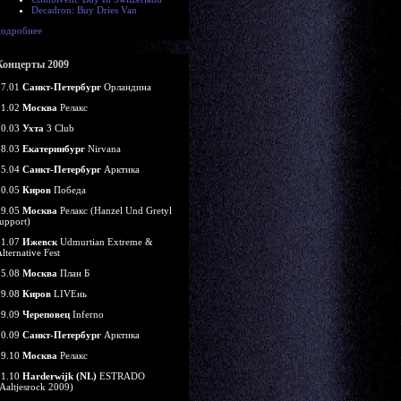
Decadron: Buy Dries Van
подробнее
Концерты 2009
07.01
Санкт-Петербург
Орландина
21.02
Москва
Релакс
20.03
Ухта
3 Club
28.03
Екатеринбург
Nirvana
25.04
Санкт-Петербург
Арктика
10.05
Киров
Победа
29.05
Москва
Релакс (Hanzel Und Gretyl
upport)
11.07
Ижевск
Udmurtian Extreme &
lternative Fest
15.08
Москва
План Б
29.08
Киров
LIVEнь
19.09
Череповец
Inferno
20.09
Санкт-Петербург
Арктика
29.10
Москва
Релакс
31.10
Harderwijk (NL)
ESTRADO
Aaltjesrock 2009)