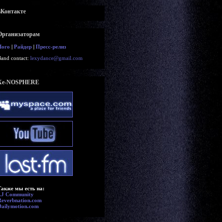
вКонтакте
Организаторам
Лого
|
Райдер
|
Пресс-релиз
Band contact:
lexydance@gmail.com
Xe-NOSPHERE
Также мы есть на:
LJ Community
Reverbnation.com
Dailymotion.com