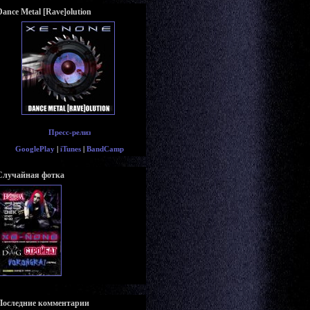
Dance Metal [Rave]olution
Пресс-релиз
GooglePlay
|
iTunes
|
BandCamp
Случайная фотка
Последние комментарии