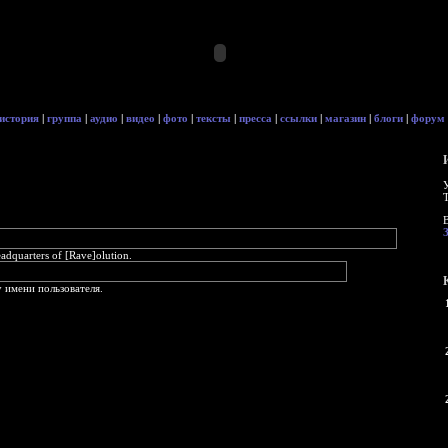
история
|
группа
|
аудио
|
видео
|
фото
|
тексты
|
пресса
|
ссылки
|
магазин
|
блоги
|
форум
quarters of [Rave]olution.
 имени пользователя.