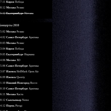
07.11
Киров
Победа
18.12
Москва
Релакс
25.12
Екатеринбург
Nirvana
Концерты 2010
05.02
Москва
Релакс
14.02
Санкт-Петербург
Арктика
20.03
Москва
Релакс
03.04
Киров
Победа
29.05
Екатеринбург
Нирвана
24.06
Москва
ХО
25.06
Санкт-Петербург
Арктика
03.07
Ижевск
HellMark Open Air
26.09
Ижевск
Qwerty
01.10
Нижний Новгород
Rocco
30.10
Санкт-Петербург
Арктика
26.11
Москва
Каста
18.12
Сыктывкар
Nemo
24.12
Пермь
Pirogi