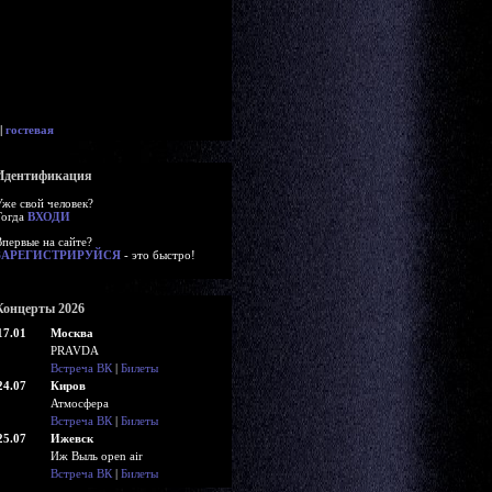
|
гостевая
Идентификация
Уже свой человек?
Тогда
ВХОДИ
Впервые на сайте?
ЗАРЕГИСТРИРУЙСЯ
- это быстро!
Концерты 2026
17.01
Москва
PRAVDA
Встреча ВК
|
Билеты
24.07
Киров
Атмосфера
Встреча ВК
|
Билеты
25.07
Ижевск
Иж Выль open air
Встреча ВК
|
Билеты