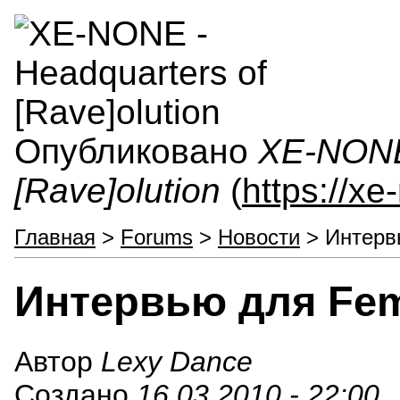
Опубликовано
XE-NONE 
[Rave]olution
(
https://x
Главная
>
Forums
>
Новости
> Интерв
Интервью для Fem
Автор
Lexy Dance
Создано
16.03.2010 - 22:00