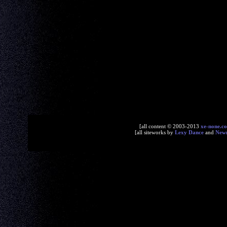
[all content © 2003-2013
xe-none.c
[all siteworks by
Lexy Dance
and
New