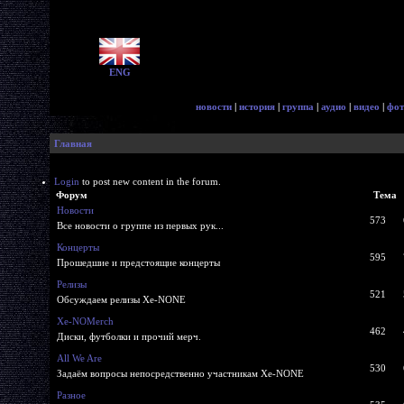
ENG
новости
|
история
|
группа
|
аудио
|
видео
|
фот
Главная
Login
to post new content in the forum.
Форум
Тема
Новости
573
Все новости о группе из первых рук...
Концерты
595
Прошедшие и предстоящие концерты
Релизы
521
Обсуждаем релизы Xe-NONE
Xe-NOMerch
462
Диски, футболки и прочий мерч.
All We Are
530
Задаём вопросы непосредственно участникам Xe-NONE
Разное