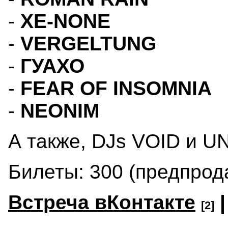
-
XE-NONE
-
VERGELTUNG
-
ГУАХО
-
FEAR OF INSOMNIA
-
NEONIM
А также, DJs VOID и
Билеты: 300 (предпрода
Встреча вКонтакте
[2]