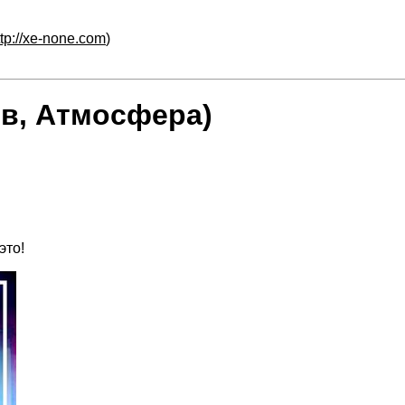
ttp://xe-none.com
)
ов, Атмосфера)
это!