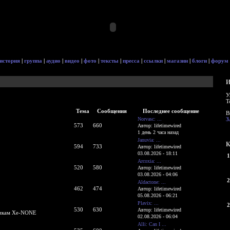
история
|
группа
|
аудио
|
видео
|
фото
|
тексты
|
пресса
|
ссылки
|
магазин
|
блоги
|
форум
И
У
Т
Тема
Сообщения
Последнее сообщение
В
Norvasc: ...
З
573
660
Автор: lifetimewired
1 день 2 часа назад
Januvia: ...
К
594
733
Автор: lifetimewired
03.08.2026 - 18:11
1
Arcoxia: ...
520
580
Автор: lifetimewired
03.08.2026 - 04:06
2
Aldactone: ...
462
474
Автор: lifetimewired
05.08.2026 - 06:21
Plavix: ...
2
530
630
Автор: lifetimewired
никам Xe-NONE
02.08.2026 - 06:04
Alli: Can I ...