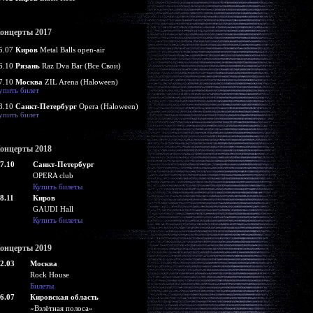
онцерты 2017
5.07
Киров
Metal Balls open-air
6.10
Рязань
Raz Dva Bar (Все Свои)
7.10
Москва
ZIL Arena (Haloween)
упить билет
8.10
Санкт-Петербург
Opera (Haloween)
упить билет
онцерты 2018
7.10
Санкт-Петербург
OPERA club
Купить билеты
8.11
Киров
GAUDI Hall
Купить билеты
онцерты 2019
2.03
Москва
Rock House
Билеты
6.07
Кировская область
«Взлётная полоса»