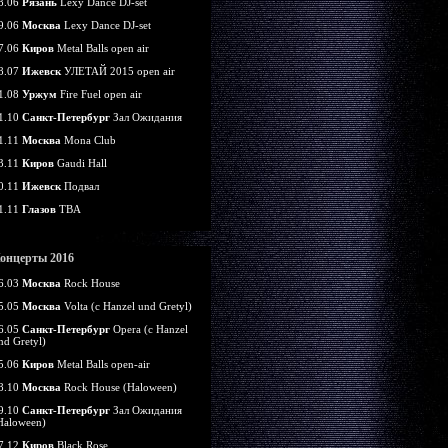
8.06
Рязань
Lexy Dance DJ-set
9.06
Москва
Lexy Dance DJ-set
7.06
Киров
Metal Balls open air
8.07
Ижевск
УЛЕТАЙ 2015 open air
1.08
Уржум
Fire Fuel open air
1.10
Санкт-Петербург
Зал Ожидания
1.11
Москва
Mona Club
3.11
Киров
Gaudi Hall
0.11
Ижевск
Подвал
1.11
Глазов
TBA
онцерты 2016
6.03
Москва
Rock House
5.05
Москва
Volta (c Hanzel und Gretyl)
6.05
Санкт-Петербург
Opera (c Hanzel
nd Gretyl)
5.06
Киров
Metal Balls open-air
8.10
Москва
Rock House (Haloween)
9.10
Санкт-Петербург
Зал Ожидания
Haloween)
7.12
Киров
Black Rose