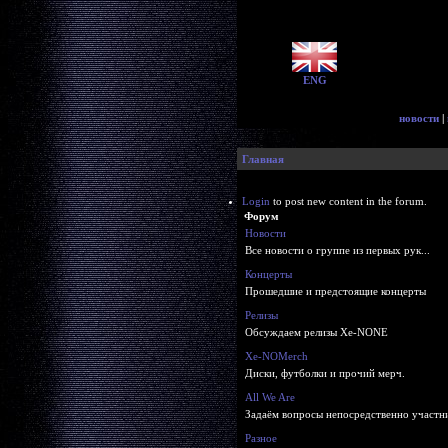
ENG
новости
|
Главная
Login
to post new content in the forum.
Форум
Новости
Все новости о группе из первых рук...
Концерты
Прошедшие и предстоящие концерты
Релизы
Обсуждаем релизы Xe-NONE
Xe-NOMerch
Диски, футболки и прочий мерч.
All We Are
Задаём вопросы непосредственно участ
Разное