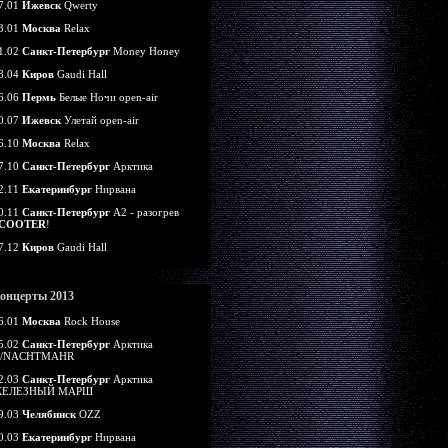
7.01
Ижевск
Qwerty
3.01
Москва
Relax
1.02
Санкт-Петербург
Money Honey
8.04
Киров
Gaudi Hall
6.06
Пермь
Белые Ночи open-air
0.07
Ижевск
Улетай open-air
6.10
Москва
Relax
7.10
Санкт-Петербург
Арктика
2.11
Екатеринбург
Нирвана
0.11
Санкт-Петербург
А2 - разогрев
COOTER
!
7.12
Киров
Gaudi Hall
онцерты 2013
6.01
Москва
Rock House
5.02
Санкт-Петербург
Арктика
/NACHTMAHR
2.03
Санкт-Петербург
Арктика
ЕЛЕЗНЫЙ МАРШ
9.03
Челябинск
OZZ
0.03
Екатеринбург
Нирвана