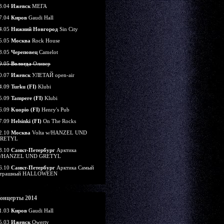
3.04
Ижевск
МЕГА
7.04
Киров
Gaudi Hall
4.05
Нижний Новгород
Sin City
5.05
Москва
Rock House
8.05
Череповец
Camelot
9.05
Вологда
Оливер
0.07
Ижевск
УЛЕТАЙ open-air
4.09
Turku (FI)
Klubi
5.09
Tampere (FI)
Klubi
6.09
Kuopio (FI)
Henry's Pub
7.09
Helsinki (FI)
On The Rocks
2.10
Москва
Volta w/HANZEL UND
RETYL
3.10
Санкт-Петербург
Арктика
/HANZEL UND GRETYL
6.10
Санкт-Петербург
Арктика Самый
трашный HALLOWEEN
онцерты 2014
1.03
Киров
Gaudi Hall
5.03
Ижевск
Qwerty