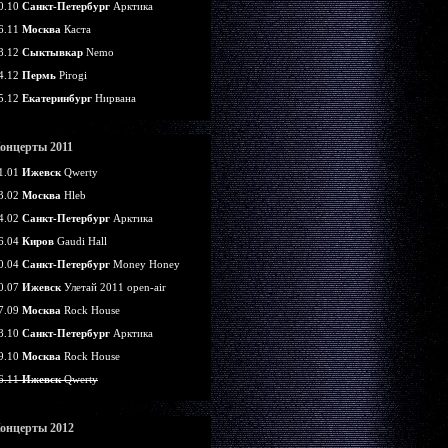
0.10
Санкт-Петербург
Арктика
6.11
Москва
Каста
8.12
Сыктывкар
Nemo
4.12
Пермь
Pirogi
5.12
Екатеринбург
Нирвана
онцерты 2011
1.01
Ижевск
Qwerty
3.02
Москва
Hleb
4.02
Санкт-Петербург
Арктика
6.04
Киров
Gaudi Hall
0.04
Санкт-Петербург
Money Honey
0.07
Ижевск
Улетай 2011 open-air
7.09
Москва
Rock House
8.10
Санкт-Петербург
Арктика
9.10
Москва
Rock House
6.11
Ижевск
Qwerty
онцерты 2012