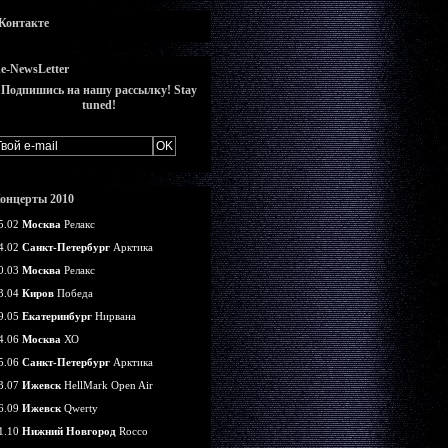
Контакте
e-NewsLetter
Подпишись на нашу рассылку! Stay
tuned!
онцерты 2010
5.02
Москва
Релакс
4.02
Санкт-Петербург
Арктика
0.03
Москва
Релакс
3.04
Киров
Победа
9.05
Екатеринбург
Нирвана
4.06
Москва
ХО
5.06
Санкт-Петербург
Арктика
3.07
Ижевск
HellMark Open Air
6.09
Ижевск
Qwerty
1.10
Нижний Новгород
Rocco