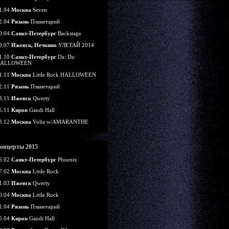
1.04
Москва
Seven
2.04
Рязань
Планетарий
0.04
Санкт-Петербург
Backstage
9.07
Ижевск, Нечкино
УЛЕТАЙ 2014
1.10
Санкт-Петербург
Da: Da:
ALLOWEEN
1.11
Москва
Little Rock HALLOWEEN
2.11
Рязань
Планетарий
8.11
Ижевск
Qwerty
5.11
Киров
Gaudi Hall
3.12
Москва
Volta w/AMARANTHE
онцерты 2015
6.02
Санкт-Петербург
Phoenix
7.02
Москва
Little Rock
1.03
Ижевск
Qwerty
0.04
Москва
Little Rock
1.04
Рязань
Планетарий
5.04
Киров
Gaudi Hall