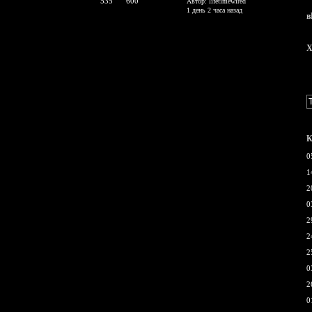
535
600
Автор: lifetimewired
1 день 2 часа назад
в
X
К
0
1
2
0
2
2
2
0
2
0