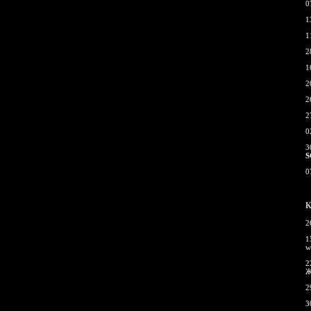
0
1
1
2
1
2
2
2
0
3
S
0
К
2
1
w
2
Ж
2
3