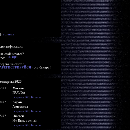
|
гостевая
дентификация
же свой человек?
огда
ВХОДИ
первые на сайте?
АРЕГИСТРИРУЙСЯ
- это быстро!
онцерты 2026
7.01
Москва
PRAVDA
Встреча ВК
|
Билеты
4.07
Киров
Атмосфера
Встреча ВК
|
Билеты
5.07
Ижевск
Иж Выль open air
Встреча ВК
|
Билеты