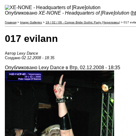
Опубликовано
XE-NONE - Headquarters of [Rave]olution
(
h
Главная
>
Image Galleries
>
19 / 02 / 06 - Corpse Bride Gothic Party (Череповец)
> 017 evil
017 evilann
Автор
Lexy Dance
Создано
02.12.2008 - 18:35
Опубликовано Lexy Dance в Втр, 02.12.2008 - 18:35