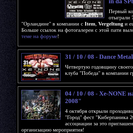
in da SP
Первый ко
отыграли 
"Орландине" в компании с
Item
,
Vergeltung
и е
Больше ссылок на фотогалереи с этой пати вы
теме на форуме
!
31 / 10 / 08 - Dance Met
Четвертую годовщину своего
клуба "Победа" в компании 
04 / 10 / 08 - Xe-NONE 
2008"
4 октября открыли проходив
"Город" фест "Киберпаника 2
ассоциации за это приглаше
организацию мероприятия!