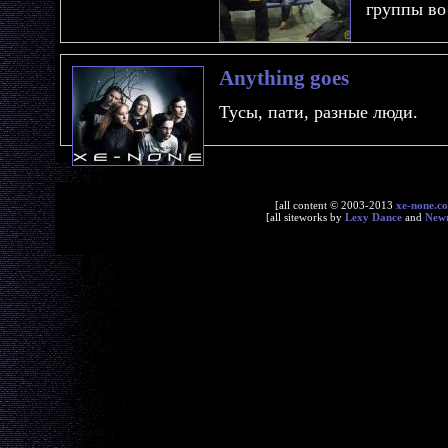
группы во
Anything goes
Тусы, пати, разные люди.
[all content © 2003-2013
xe-none.c
[all siteworks by
Lexy Dance
and
New