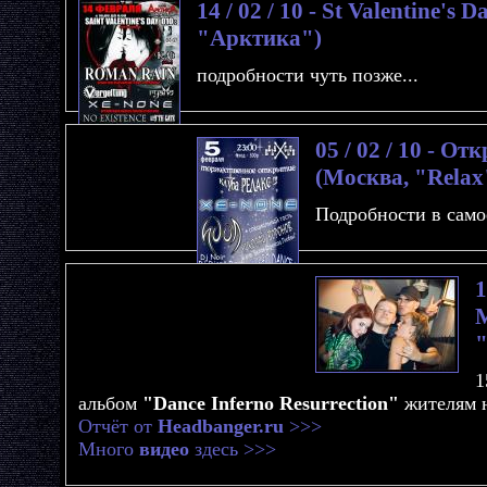
14 / 02 / 10 - St Valentine's 
"Арктика")
подробности чуть позже...
05 / 02 / 10 - О
(Москва, "Relax
Подробности в само
1
M
"
1
альбом
"Dance Inferno Resurrection"
жителям 
Отчёт от
Headbanger.ru
>>>
Много
видео
здесь >>>