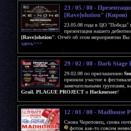
23 / 05 / 08 - Презентац
[Rave]olution" (Киров)
23.05.08 года в ЦО "Победа"
презентация нашего дебютно
[Rave]olution"
. Отчёт об этом мероприятии Вы
здесь>>>
29 / 02 / 08 - Dark Stage
29.02.08 по приглашению
Sn
приняли участие в фестивал
замечательными группами, 
Grail
,
PLAGUE PROJECT
и
Hackmesser
!
12 / 01 / 08 - Madhouse 
Снова Череповец, снова поч
фоток как-то совсем немн