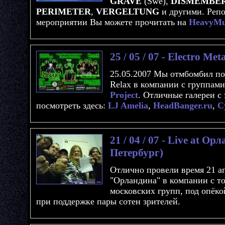
GRAVE
(Swe),
DISMEMBE
PERIMETER
,
VERGELTUNG
и другими. Репо
мероприятии Вы можете прочитать на
HeavyMu
25 / 05 / 07 - Electro Me
25.05.2007 Мы отмбомбил по
Relax в компании с группам
Project
. Отличные галереи с
посмотреть здесь:
LJ Amelia
,
HeadBanger.ru
,
C
21 / 04 / 07 - Live at О
Петербург)
Отлично провели время 21 ап
"Орландина" в компании с т
московских групп, под опёкой
при поддержке пары сотен зрителей.