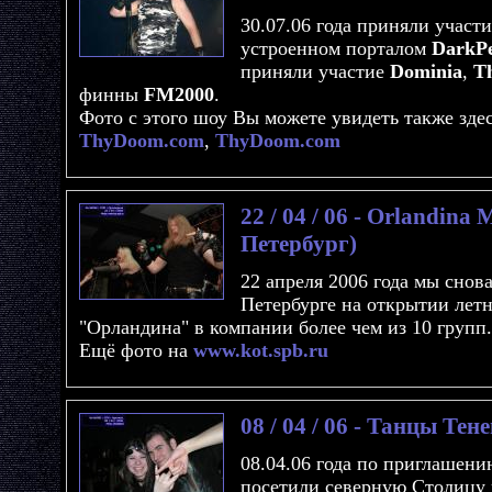
30.07.06 года приняли участие
устроенном порталом
DarkPe
приняли участие
Dominia
,
Th
финны
FM2000
.
Фото с этого шоу Вы можете увидеть также зде
ThyDoom.com
,
ThyDoom.com
22 / 04 / 06 - Orlandina 
Петербург)
22 апреля 2006 года мы снов
Петербурге на открытии летн
"Орландина" в компании более чем из 10 групп.
Ещё фото на
www.kot.spb.ru
08 / 04 / 06 - Танцы Те
08.04.06 года по приглашени
посетили северную Столицу 