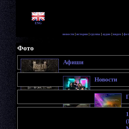
ENG
новости
|
история
|
группа
|
аудио
|
видео
|
фот
Фото
Афиши
Новости
П
1
(
M