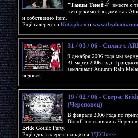
"Танцы Теней 4"
вместе с 
питерскими бэндами как Atom
и собственно Item.
Ещё галереи на
Kot.spb.ru
и
www.thydoom.co
31 / 03 / 06 - Сплит с A
9 декабря 2006 года мы верн
31 марта 2006 года. Грандио
земляками Autumn Rain Melan
человек.
19 / 02 / 06 - Corpse Bri
(Череповец)
В феврале 2006 года по при
BloodLine сгоняли в Черепов
Bride Gothic Party.
Ещё одна галерея находится
ЗДЕСЬ>>>