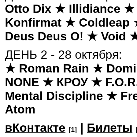
Otto Dix ★ Illidiance 
Konfirmat ★ Coldleap
Deus Deus O! ★ Void ★
ДЕНЬ 2 - 28 октября:
★ Roman Rain ★ Domin
NONE ★ КРОУ ★ F.O.R.
Mental Discipline ★ F
Atom
вКонтакте
|
Билеты
[1]