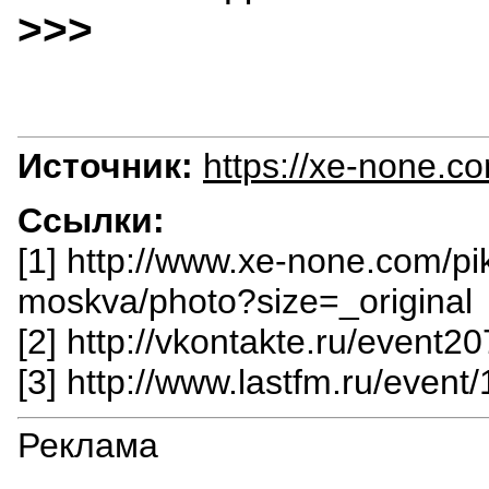
>>>
Источник:
https://xe-none.c
Ссылки:
[1] http://www.xe-none.com/pi
moskva/photo?size=_original
[2] http://vkontakte.ru/event
[3] http://www.lastfm.ru/even
Реклама