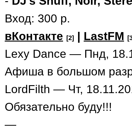
-
DJ's Snuff, Noir, Ste
Вход: 300 р.
вКонтакте
|
LastFM
[2]
[
Lexy Dance — Пнд, 18.1
Афиша в большом раз
LordFilth — Чт, 18.11.20
Обязательно буду!!!
—