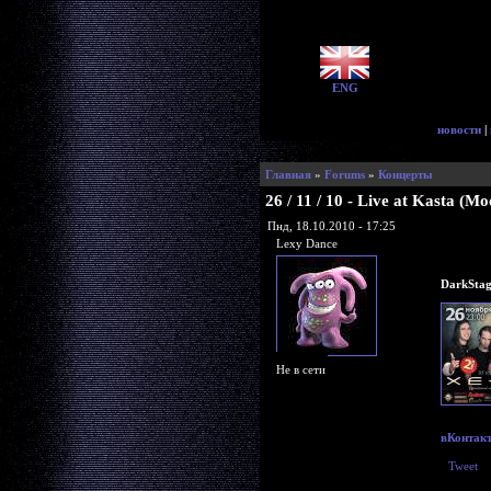
ENG
новости
|
Главная
»
Forums
»
Концерты
26 / 11 / 10 - Live at Kasta (М
Пнд, 18.10.2010 - 17:25
Lexy Dance
DarkStag
Не в сети
вКонтак
Tweet