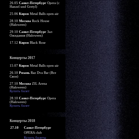
26.05
Санкт-Петербург
Opera (c
Hanzel und Gretyl)
25.06
Киров
Metal Balls open-air
28.10
Москва
Rock House
(Haloween)
29.10
Санкт-Петербург
Зал
Ожидания (Haloween)
17.12
Киров
Black Rose
Концерты 2017
15.07
Киров
Metal Balls open-air
26.10
Рязань
Raz Dva Bar (Все
Свои)
27.10
Москва
ZIL Arena
(Haloween)
Купить билет
28.10
Санкт-Петербург
Opera
(Haloween)
Купить билет
Концерты 2018
27.10
Санкт-Петербург
OPERA club
Купить билеты