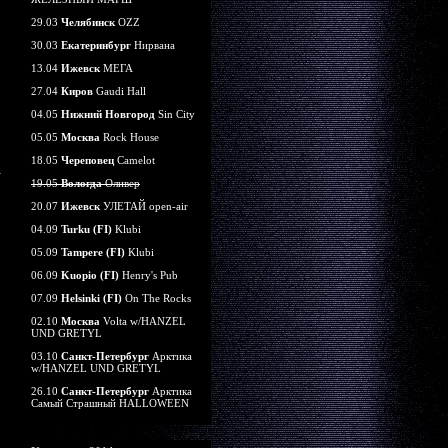
29.03
Челябинск
OZZ
30.03
Екатеринбург
Нирвана
13.04
Ижевск
МЕГА
27.04
Киров
Gaudi Hall
04.05
Нижний Новгород
Sin City
05.05
Москва
Rock House
18.05
Череповец
Camelot
19.05
Вологда
Оливер
20.07
Ижевск
УЛЕТАЙ open-air
04.09
Turku (FI)
Klubi
05.09
Tampere (FI)
Klubi
06.09
Kuopio (FI)
Henry's Pub
07.09
Helsinki (FI)
On The Rocks
02.10
Москва
Volta w/HANZEL
UND GRETYL
03.10
Санкт-Петербург
Арктика
w/HANZEL UND GRETYL
26.10
Санкт-Петербург
Арктика
Самый Страшный HALLOWEEN