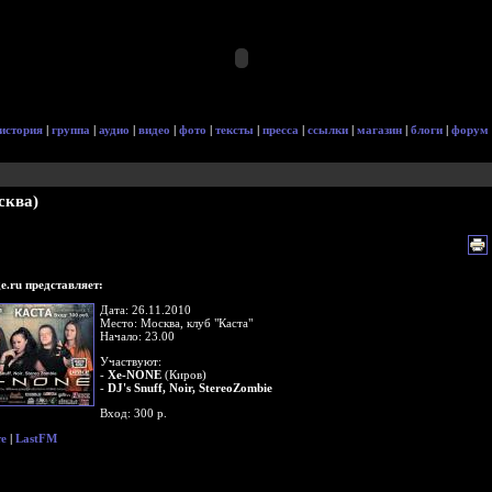
история
|
группа
|
аудио
|
видео
|
фото
|
тексты
|
пресса
|
ссылки
|
магазин
|
блоги
|
форум
осква)
e.ru представляет:
Дата: 26.11.2010
Место: Москва, клуб "Каста"
Начало: 23.00
Участвуют:
-
Xe-NONE
(Киров)
-
DJ's Snuff, Noir, StereoZombie
Вход: 300 р.
те
|
LastFM