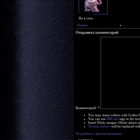
Не в сети
Наверх
Отправить комментарий
Комментарий:
*
You may insert videos with [video
You can use
BBCode
tags in the tex
Insert Flickr images: [flickr-phot
Textual smileys
will be replaced wit
Подробнее о форматировании