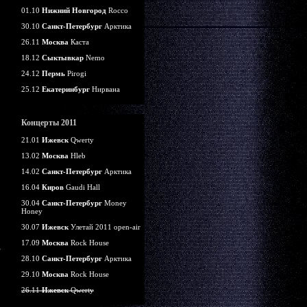
01.10
Нижний Новгород
Rocco
30.10
Санкт-Петербург
Арктика
26.11
Москва
Каста
18.12
Сыктывкар
Nemo
24.12
Пермь
Pirogi
25.12
Екатеринбург
Нирвана
Концерты 2011
21.01
Ижевск
Qwerty
13.02
Москва
Hleb
14.02
Санкт-Петербург
Арктика
16.04
Киров
Gaudi Hall
30.04
Санкт-Петербург
Money
Honey
30.07
Ижевск
Улетай 2011 open-air
17.09
Москва
Rock House
28.10
Санкт-Петербург
Арктика
29.10
Москва
Rock House
26.11
Ижевск
Qwerty