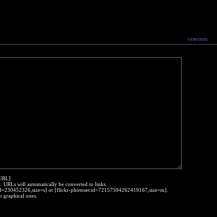
ответить
:URL]
t. URLs will automatically be converted to links.
o:id=230452326,size=s] or [flickr-photoset:id=72157594262419167,size=m].
h graphical ones.