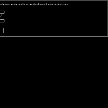
re a human visitor and to prevent automated spam submissions.
___ 
___|
_|  
___ 
___|