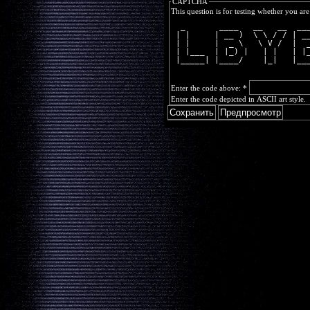
CAPTCHA
This question is for testing whether you a
  _       ____   __   __  __
 | |     | __ )  \ \ / / | _
 | |     |  _ \   \ V /  |  
 | |___  | |_) |   | |   | |
 |_____| |____/    |_|   |__
Enter the code above:
*
Enter the code depicted in ASCII art style.