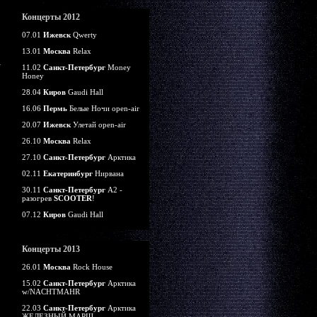
Концерты 2012
07.01
Ижевск
Qwerty
13.01
Москва
Relax
11.02
Санкт-Петербург
Money
Honey
28.04
Киров
Gaudi Hall
16.06
Пермь
Белые Ночи open-air
20.07
Ижевск
Улетай open-air
26.10
Москва
Relax
27.10
Санкт-Петербург
Арктика
02.11
Екатеринбург
Нирвана
30.11
Санкт-Петербург
А2 -
разогрев
SCOOTER
!
07.12
Киров
Gaudi Hall
Концерты 2013
26.01
Москва
Rock House
15.02
Санкт-Петербург
Арктика
w/NACHTMAHR
22.03
Санкт-Петербург
Арктика
ЖЕЛЕЗНЫЙ МАРШ