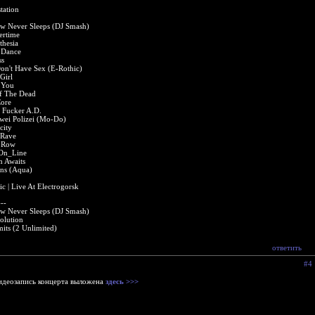
tation
w Never Sleeps (DJ Smash)
rtime
thesia
 Dance
ss
n't Have Sex (E-Rothic)
Girl
 You
f The Dead
Core
l Fucker A.D.
wei Polizei (Mo-Do)
city
 Rave
 Row
 On_Line
n Awaits
ns (Aqua)
ic | Live At Electrogorsk
---
w Never Sleeps (DJ Smash)
olution
its (2 Unlimited)
ответить
#4
идеозапись концерта выложена
здесь >>>