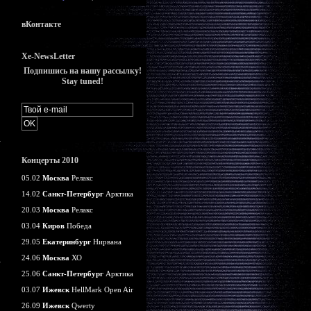
вКонтакте
Xe-NewsLetter
Подпишись на нашу рассылку!
Stay tuned!
Концерты 2010
05.02
Москва
Релакс
14.02
Санкт-Петербург
Арктика
20.03
Москва
Релакс
03.04
Киров
Победа
29.05
Екатеринбург
Нирвана
24.06
Москва
ХО
25.06
Санкт-Петербург
Арктика
03.07
Ижевск
HellMark Open Air
26.09
Ижевск
Qwerty