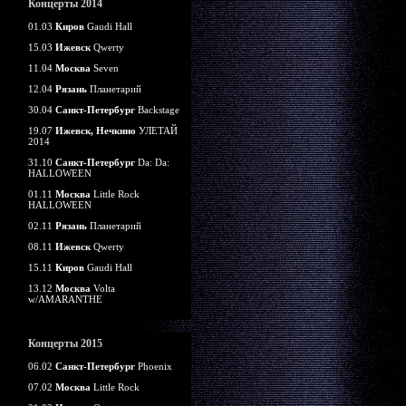
Концерты 2014
01.03
Киров
Gaudi Hall
15.03
Ижевск
Qwerty
11.04
Москва
Seven
12.04
Рязань
Планетарий
30.04
Санкт-Петербург
Backstage
19.07
Ижевск, Нечкино
УЛЕТАЙ
2014
31.10
Санкт-Петербург
Da: Da:
HALLOWEEN
01.11
Москва
Little Rock
HALLOWEEN
02.11
Рязань
Планетарий
08.11
Ижевск
Qwerty
15.11
Киров
Gaudi Hall
13.12
Москва
Volta
w/AMARANTHE
Концерты 2015
06.02
Санкт-Петербург
Phoenix
07.02
Москва
Little Rock