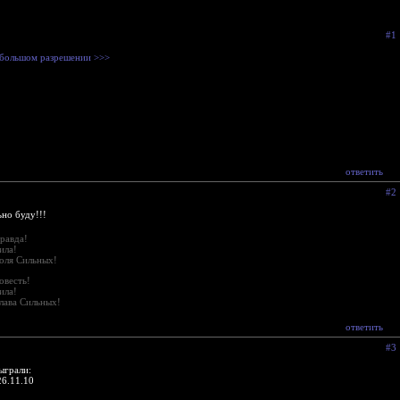
#1
большом разрешении >>>
ответить
#2
ьно буду!!!
равда!
ила!
оля Сильных!
овесть!
ила!
лава Сильных!
ответить
#3
ыграли:
26.11.10