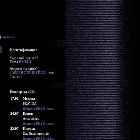
|
гостевая
Идентификация
Уже свой человек?
Тогда
ВХОДИ
Впервые на сайте?
ЗАРЕГИСТРИРУЙСЯ
- это
быстро!
Концерты 2026
17.01
Москва
PRAVDA
Встреча ВК
|
Билеты
24.07
Киров
Атмосфера
Встреча ВК
|
Билеты
25.07
Ижевск
Иж Выль open air
Встреча ВК
|
Билеты