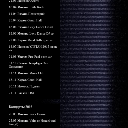
21.03
Ижевск
Qwerty
10.04
Москва
Little Rock
11.04
Рязань
Планетарий
25.04
Киров
Gaudi Hall
18.06
Рязань
Lexy Dance DJ-set
19.06
Москва
Lexy Dance DJ-set
27.06
Киров
Metal Balls open air
18.07
Ижевск
УЛЕТАЙ 2015 open
air
01.08
Уржум
Fire Fuel open air
31.10
Санкт-Петербург
Зал
Ожидания
01.11
Москва
Mona Club
13.11
Киров
Gaudi Hall
20.11
Ижевск
Подвал
21.11
Глазов
TBA
Концерты 2016
26.03
Москва
Rock House
25.05
Москва
Volta (c Hanzel und
Gretyl)