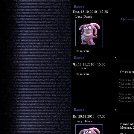
Наверх
Пнд, 18.10.2010 - 17:28
Lexy Dance
Афиша в 
Не в сети
Наверх
Чт, 18.11.2010 - 15:50
LordFilth
Обязател
Не в сети
Мы есть П
Мы есть С
Мы есть В
Мы есть С
Мы есть С
Мы есть С
Наверх
Вс, 28.11.2010 - 07:33
Lexy Dance
Итого от
Москва, 