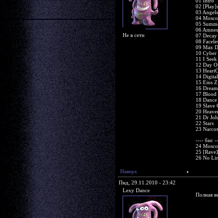
01 Intro
02 [Play]s
03 Angels
04 Mosco
05 Summe
06 Amnes
Не в сети
07 Decay
08 Facele
09 Max Do
10 Cyber 
11 I Seek
12 Day O
13 Heart
14 Digita
15 Eins Z
16 Dream
17 Blood
18 Dance
19 Slave
20 Heave
21 Dr Joh
22 Stars
23 Narcot
---- бис -
24 Mosco
25 [Rave]
26 No Lim
Наверх
Пнд, 29.11.2010 - 23:42
Lexy Dance
Полная в