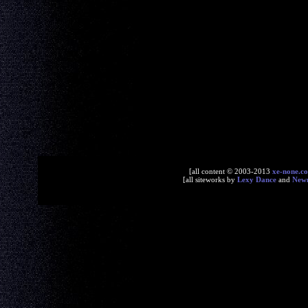
[all content © 2003-2013
xe-none.c
[all siteworks by
Lexy Dance
and
New