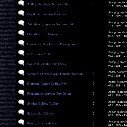
Автор: woodens
Abilify: Purchase Online Online
0
10.11.2024 - 18
Автор: glorycri
Depakote: Buy Best Place Buy
0
10.11.2024 - 09
Автор: glorycri
Zolpidem: Ibuprofen No Prescription
0
10.11.2024 - 09
Автор: woodens
Clonidine: Cost Crown 0
0
09.11.2024 - 18
Автор: woodens
Ginette-35: Buy Cod No Prescription
0
09.11.2024 - 07
Автор: glorycri
Detrol: Visa No Rx
0
08.11.2024 - 21
Автор: glorycri
Lopid: Buy Online Over Seas
0
07.11.2024 - 22
Автор: woodens
Ventolin: Cheapest Wire Transfer Madison
0
07.11.2024 - 11
Автор: woodens
Diltiazem: Where To Buy Next
0
07.11.2024 - 11
Автор: glorycri
Phentermine: Anyone Buy Online
0
07.11.2024 - 05
Автор: glorycri
Synthroid: How To Buy
0
05.11.2024 - 18
Автор: glorycri
Sildalis: Can I Order
0
05.11.2024 - 15
Автор: glorycri
Prozac: In Kuwait Price
0
04.11.2024 - 14