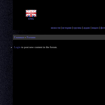
ENG
новости
|
история
|
группа
|
аудио
|
видео
|
фот
Главная
»
Forums
Login
to post new content in the forum.