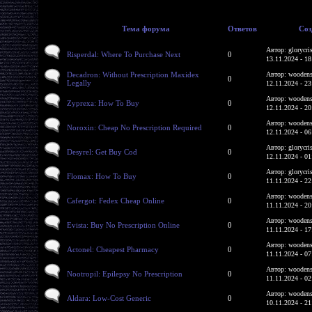
Тема форума
Ответов
Соз
Автор: glorycri
Risperdal: Where To Purchase Next
0
13.11.2024 - 18
Decadron: Without Prescription Maxidex
Автор: woodens
0
Legally
12.11.2024 - 23
Автор: woodens
Zyprexa: How To Buy
0
12.11.2024 - 20
Автор: woodens
Noroxin: Cheap No Prescription Required
0
12.11.2024 - 06
Автор: glorycri
Desyrel: Get Buy Cod
0
12.11.2024 - 01
Автор: glorycri
Flomax: How To Buy
0
11.11.2024 - 22
Автор: woodens
Cafergot: Fedex Cheap Online
0
11.11.2024 - 20
Автор: woodens
Evista: Buy No Prescription Online
0
11.11.2024 - 17
Автор: woodens
Actonel: Cheapest Pharmacy
0
11.11.2024 - 07
Автор: woodens
Nootropil: Epilepsy No Prescription
0
11.11.2024 - 02
Автор: woodens
Aldara: Low-Cost Generic
0
10.11.2024 - 21