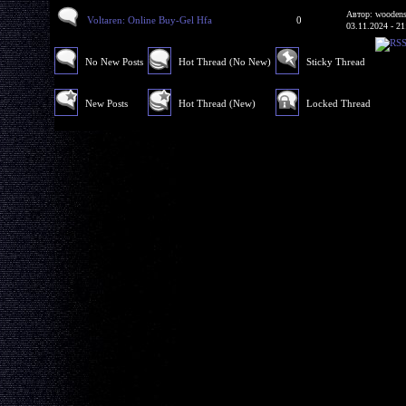
Автор: woodens
Voltaren: Online Buy-Gel Hfa
0
03.11.2024 - 21
No New Posts
Hot Thread (No New)
Sticky Thread
New Posts
Hot Thread (New)
Locked Thread