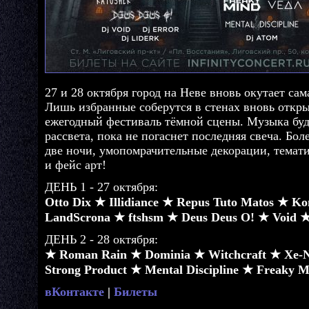
27 и 28 октября город на Неве вновь окутает сам
Лишь избранные соберутся в стенах вновь откры
ежегодный фестиваль тёмной сцены. Музыка буде
рассвета, пока не погаснет последняя свеча. Боле
две ночи, умопомрачительные декорации, темат
и фейс арт!
ДЕНЬ 1 - 27 октября:
Otto Dix ★ Illidiance ★ Repus Tuto Matos ★ K
LandScrona ★ ftshsm ★ Deus Deus O! ★ Void ★
ДЕНЬ 2 - 28 октября:
★ Roman Rain ★ Dominia ★ Witchcraft ★ Xe
Strong Product ★ Mental Discipline ★ Freaky
вКонтакте
|
Билеты