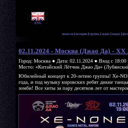
ENG
новости
|
история
|
группа
|
аудио
|
видео
|
фот
02.11.2024 - Москва (Джао Да) - XX 
Город: Москва ● Дата: 02.11.2024 ● Вход с 18:00
Место: «Китайский Лётчик Джао Да» (Лубянский 
Юбилейный концерт к 20-летию группы! Xe-NON
года, и под музыку кировских ребят дикие танц
зомби! Все хиты за пару десятков лет от мастер