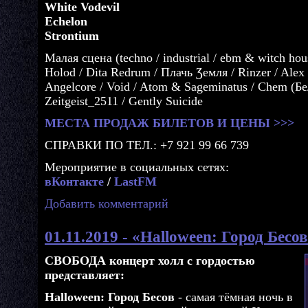
White Vodevil
Echelon
Strontium
Малая сцена (techno / industrial / ebm & witch hous
Holod / Dita Redrum / Πлачь Ʒемля / Rinzer / Alex 
Angelcore / Void / Atom & Sageminatus / Chem (Бел
Zeitgeist_2511 / Gently Suicide
МЕСТА ПРОДАЖ БИЛЕТОВ И ЦЕНЫ >>>
СПРАВКИ ПО ТЕЛ.: +7 921 99 66 739
Мероприятие в социальных сетях:
вКонтакте
/
LastFM
Добавить комментарий
01.11.2019 - «Halloween: Город Бесо
СВОБОДА концерт холл с гордостью
представляет:
Halloween: Город Бесов
- cамая тёмная ночь в