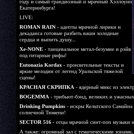
году и самый грандиозный и мрачный Хэллоуин
Екатеринбурга!
LIVE:
ROMAN RAIN
- адепты мрачной лирики и
декаданса готовые разбить ваши холодные
сердца и выпить душу...
Xe-NONE
- танцевальное метал-безумие и рэйв
под гитарные рифы!
Eutonazia Kordax
- пронзительные тексты и
яркие мелодии от легенд Уральской тяжелой
сцены!
КРАСНАЯ СКРИПКА
- ядерный микс из элект
BOGEMMA
- трибьют-бэнд, великих и ужас
Drinking Pumpkins
- искры Кельтского Самайна 
солнечной Тюмени!
SECTOR 516
- отцы мрачной синт-поп музыки н
А также: огромный зал с тематическими зонами, 