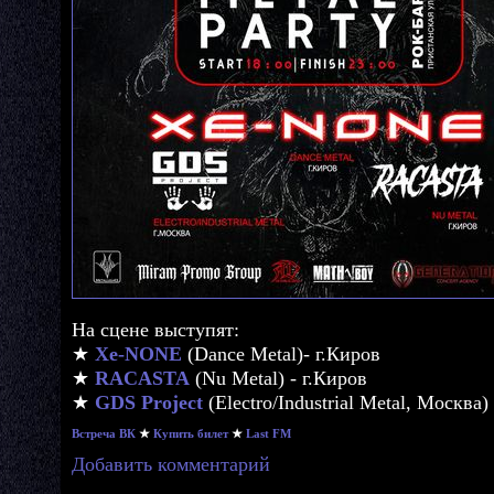
На сцене выступят:
★
Xe-NONE
(Dance Metal)- г.Киров
★
RACASTA
(Nu Metal) - г.Киров
★
GDS Project
(Electro/Industrial Metal, Москва)
Встреча ВК
★
Купить билет
★
Last FM
Добавить комментарий