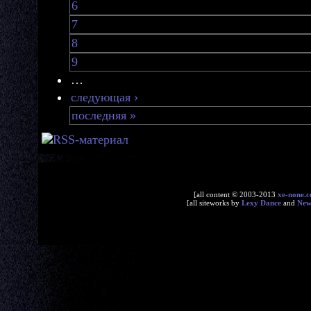
6
7
8
9
…
следующая ›
последняя »
[all content © 2003-2013
xe-none.
[all siteworks by
Lexy Dance
and
Ne