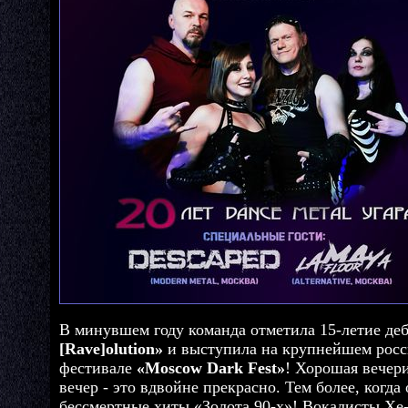
В минувшем году команда отметила 15-летие д
[Rave]olution»
и выступила на крупнейшем росс
фестивале
«Moscow Dark Fest»
! Хорошая вечер
вечер - это вдвойне прекрасно. Тем более, когда
бессмертные хиты «Золота 90-х»! Вокалисты Xe-