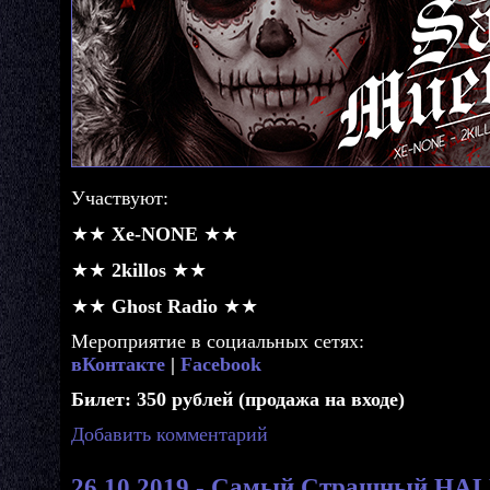
Участвуют:
★★
Xe-NONE
★★
★★
2killos
★★
★★
Ghost Radio
★★
Мероприятие в социальных сетях:
вКонтакте
|
Facebook
Билет: 350 рублей (продажа на входе)
Добавить комментарий
26.10.2019 - Самый Страшный HA