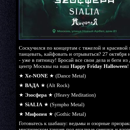
Соскучился по концертам с тяжелой и красивой
танцевать, кайфовать и отрываться? 27 октября
- уже в пятницу! Бросай все свои дела и беги и
центр Москвы на наш
Happy Friday Halloween
!
★
Xe-NONE
★ (Dance Metal)
★
ВАДА
★ (Alt Rock)
★
Эзосфера
★ (Heavy Meditation)
★
SiALIA
★ (Sympho Metal)
★
Мифопея
★ (Gothic Metal)
Готовьтесь к шабашу: ведьмы и озорные призрак
мистическом танцев под ехидные смешки и взор