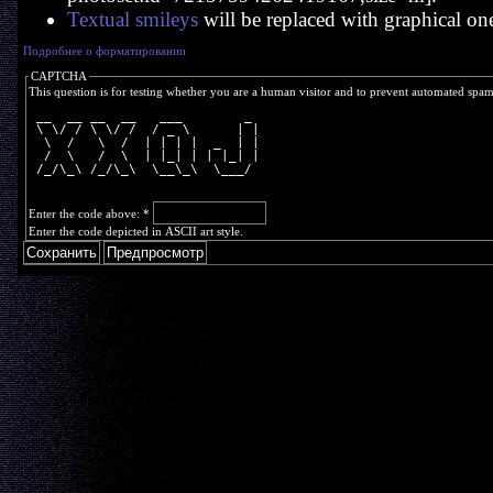
Textual smileys
will be replaced with graphical on
Подробнее о форматировании
CAPTCHA
This question is for testing whether you are a human visitor and to prevent automated spa
 __  __ __  __   ___        _ 
 \ \/ / \ \/ /  / _ \      | |
  \  /   \  /  | | | |  _  | |
  /  \   /  \  | |_| | | |_| |
 /_/\_\ /_/\_\  \__\_\  \___/ 
Enter the code above:
*
Enter the code depicted in ASCII art style.