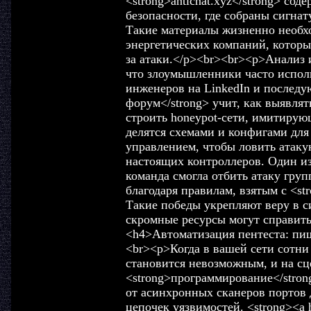
<strong>antichat.xyz</strong> со
безопасности, где собраны сигнат
Такие материалы жизненно необхо
энергетических компаний, которые
за атаки.</p><br><br><p>Анализ 
что злоумышленники часто испол
инженеров на LinkedIn и последу
форум</strong> учит, как выявлят
строить honeypot-сети, имитирую
делятся схемами и конфигами дл
управлением, чтобы ловить атаку
настоящих контроллеров. Один из
команда смогла отбить атаку груп
благодаря правилам, взятым с <st
Такие победы укрепляют веру в с
скромные ресурсы могут справить
<h4>Автоматизация пентеста: пи
<br><p>Когда в вашей сети сотни
становится невозможным, и на сц
<strong>программирование</stron
от асинхронных сканеров портов 
цепочек уязвимостей. <strong><a hr