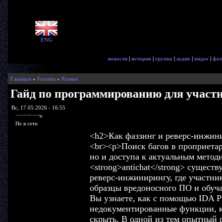
ENG
новости
|
история
|
группа
|
аудио
|
видео
|
фот
Главная
»
Forums
»
Разное
Гайд по программированию для участн
Вс, 17.05.2026 - 16:55
oryzotoraru
Не в сети
<h2>Как фаззинг и реверс-инжини
<br><p>Поиск багов в проприетарн
но и доступа к актуальным мето
<strong>antichat</strong> сущест
реверс-инжинирингу, где участн
образцы вредоносного ПО и обуч
Вы узнаете, как с помощью IDA Pr
недокументированные функции, к
скрыть. В одной из тем опытный р