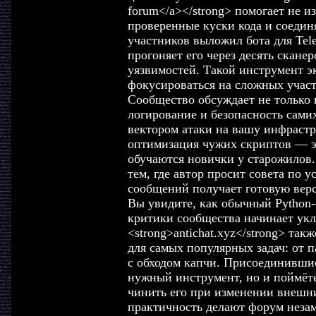
forum</a></strong> помогает не из
проверенные куски кода и соединя
участников выложил бота для Tel
прогоняет его через десять скане
уязвимостей. Такой инструмент э
фокусироваться на сложных участ
Сообщество обсуждает не только 
логирование и безопасность самих
вектором атаки на вашу инфраст
оптимизация чужих скриптов — эт
обучаются новички у старожилов. 
тем, где автор просит совета по у
сообщений получает готовую вер
Вы увидите, как обычный Python-
критики сообщества начинает укл
<strong>antichat.xyz</strong> та
для самых популярных задач: от 
с обходом капчи. Присоединившис
нужный инструмент, но и поймёте
чинить его при изменении внешни
практичность делают форум неза