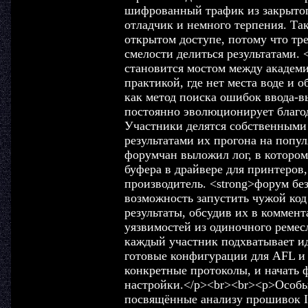
шифрованный трафик из закрытог
отладчик и немного терпения. Та
открытом доступе, потому что тр
смелости делиться результатами. <
становится мостом между академи
практикой, где нет места воде и
как метод поиска ошибок ввода-в
постоянно эволюционирует благо
Участники делятся собственными 
результатами их прогона на попу
форумчан выложил лог, в котором
буфера в драйвере для принтеров,
производитель. <strong>форум бе
возможность запустить чужой код
результаты, обсудив их в коммент
уязвимостей из одиночного ремесл
каждый участник подхватывает ид
готовые конфигурации для AFL и 
конкретные протоколы, и начать ф
настройки.</p><br><br><p>Особы
посвящённые анализу прошивок I