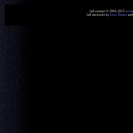
[all content © 2003-2013
xe-n
[all siteworks by
Lexy Dance
an