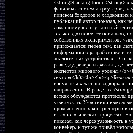
<strong>hacking forum</strong> х
файловых систем из роутеров, ка
поиском бэкдоров и хардкодных к
публикаций автор показал, как че
домашнему шлюзу, который счита
только вдохновляют новичков, но
собственных экспериментов. <stro
пригождается: перед тем, как лез
информацию о разработчике и ти
аналогичных устройствах. Этот 
разведку, реверс и фаззинг, дела
экспертов мирового уровня.</p><
сектора</h3><br><br><p>Безопас
время оставалась на задворках, но
направлений. В разделах <strong
ветках обсуждаются протоколы вр
уязвимости. Участники выкладыв
промышленных контроллеров и и
в технологических процессах. На
показал, как через уязвимость в
конвейер, и тут же привёл метод