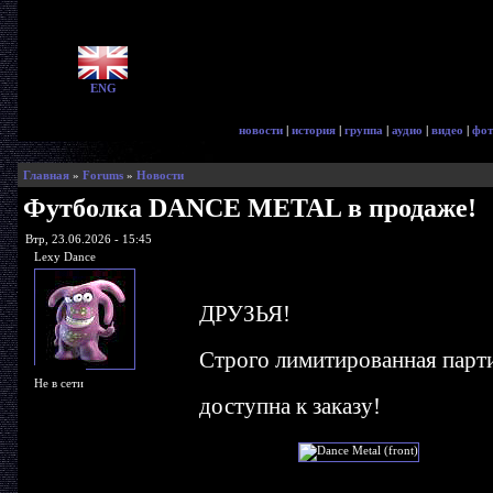
ENG
новости
|
история
|
группа
|
аудио
|
видео
|
фот
Главная
»
Forums
»
Новости
Футболка DANCE METAL в продаже!
Втр, 23.06.2026 - 15:45
Lexy Dance
ДРУЗЬЯ!
Строго лимитированная парт
Не в сети
доступна к заказу!