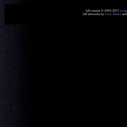
[all content © 2003-2013
xe-n
[all siteworks by
Lexy Dance
an