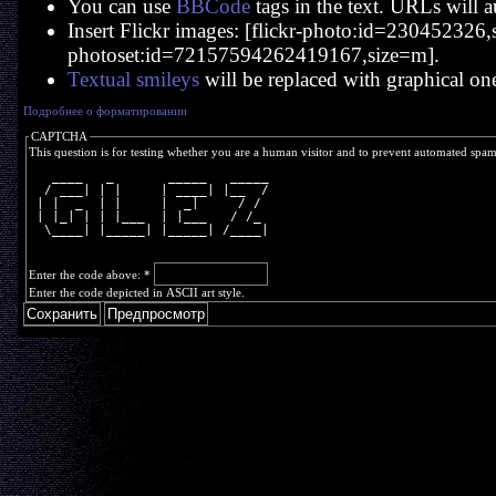
You can use
BBCode
tags in the text. URLs will a
Insert Flickr images: [flickr-photo:id=230452326,si
photoset:id=72157594262419167,size=m].
Textual smileys
will be replaced with graphical on
Подробнее о форматировании
CAPTCHA
This question is for testing whether you are a human visitor and to prevent automated spa
   ____   _       _____   _____
  / ___| | |     | ____| |__  /
 | |  _  | |     |  _|     / / 
 | |_| | | |___  | |___   / /_ 
  \____| |_____| |_____| /____|
Enter the code above:
*
Enter the code depicted in ASCII art style.