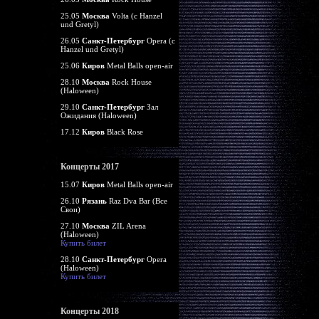
25.05
Москва
Volta (c Hanzel
und Gretyl)
26.05
Санкт-Петербург
Opera (c
Hanzel und Gretyl)
25.06
Киров
Metal Balls open-air
28.10
Москва
Rock House
(Haloween)
29.10
Санкт-Петербург
Зал
Ожидания (Haloween)
17.12
Киров
Black Rose
Концерты 2017
15.07
Киров
Metal Balls open-air
26.10
Рязань
Raz Dva Bar (Все
Свои)
27.10
Москва
ZIL Arena
(Haloween)
Купить билет
28.10
Санкт-Петербург
Opera
(Haloween)
Купить билет
Концерты 2018