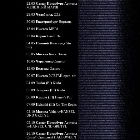
22.03
Санкт-Петербург
Арктика
ЖЕЛЕЗНЫЙ МАРШ
29.03
Челябинск
OZZ
30.03
Екатеринбург
Нирвана
13.04
Ижевск
МЕГА
27.04
Киров
Gaudi Hall
04.05
Нижний Новгород
Sin
City
05.05
Москва
Rock House
18.05
Череповец
Camelot
19.05
Вологда
Оливер
20.07
Ижевск
УЛЕТАЙ open-air
04.09
Turku (FI)
Klubi
05.09
Tampere (FI)
Klubi
06.09
Kuopio (FI)
Henry's Pub
07.09
Helsinki (FI)
On The Rocks
02.10
Москва
Volta w/HANZEL
UND GRETYL
03.10
Санкт-Петербург
Арктика
w/HANZEL UND GRETYL
26.10
Санкт-Петербург
Арктика
Самый Страшный HALLOWEEN