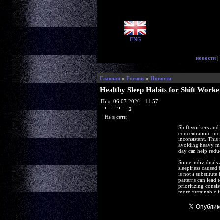
ENG
новости
|
Главная
»
Forums
»
Новости
Healthy Sleep Habits for Shift Work
Пнд, 06.07.2026 - 11:57
lisawilliam2
Не в сети
Shift workers and 
concentration, moo
inconsistent. This
avoiding heavy mea
day can help reduc
Some individuals a
sleepiness caused 
is not a substitut
patterns can lead 
prioritizing consi
more sustainable 