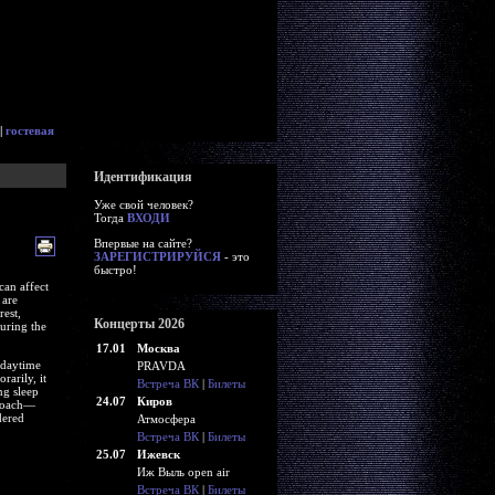
|
гостевая
Идентификация
Уже свой человек?
Тогда
ВХОДИ
Впервые на сайте?
ЗАРЕГИСТРИРУЙСЯ
- это
быстро!
can affect
 are
est,
Концерты 2026
uring the
17.01
Москва
 daytime
PRAVDA
arily, it
Встреча ВК
|
Билеты
ng sleep
24.07
Киров
proach—
dered
Атмосфера
Встреча ВК
|
Билеты
25.07
Ижевск
Иж Выль open air
Встреча ВК
|
Билеты