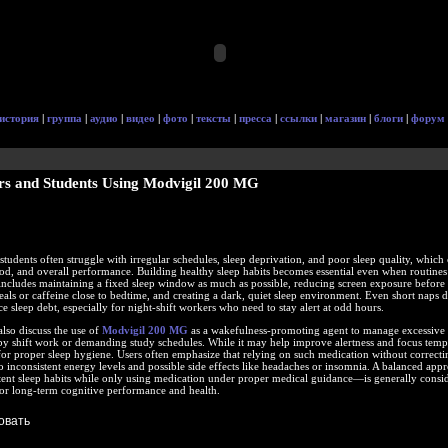
история
|
группа
|
аудио
|
видео
|
фото
|
тексты
|
пресса
|
ссылки
|
магазин
|
блоги
|
форум
ers and Students Using Modvigil 200 MG
students often struggle with irregular schedules, sleep deprivation, and poor sleep quality, which 
d, and overall performance. Building healthy sleep habits becomes essential even when routines
 includes maintaining a fixed sleep window as much as possible, reducing screen exposure before r
ls or caffeine close to bedtime, and creating a dark, quiet sleep environment. Even short naps d
e sleep debt, especially for night-shift workers who need to stay alert at odd hours.
lso discuss the use of
Modvigil 200 MG
as a wakefulness-promoting agent to manage excessive
by shift work or demanding study schedules. While it may help improve alertness and focus tempor
e for proper sleep hygiene. Users often emphasize that relying on such medication without correcti
to inconsistent energy levels and possible side effects like headaches or insomnia. A balanced ap
stent sleep habits while only using medication under proper medical guidance—is generally consi
for long-term cognitive performance and health.