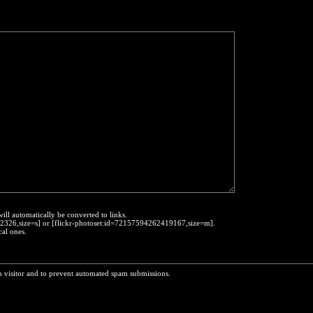
will automatically be converted to links.
452326,size=s] or [flickr-photoset:id=72157594262419167,size=m].
cal ones.
n visitor and to prevent automated spam submissions.