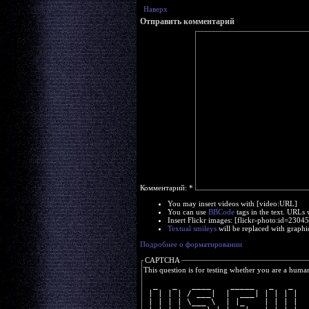
Наверх
Отправить комментарий
Комментарий:
*
You may insert videos with [video:URL]
You can use
BBCode
tags in the text. URLs 
Insert Flickr images: [flickr-photo:id=230
Textual smileys
will be replaced with graphi
Подробнее о форматировании
CAPTCHA
This question is for testing whether you are a huma
  _   _   ____    _____   _   _ 
 | | | | / ___|  |  ___| | | | |
 | | | | \___ \  | |_    | | | |