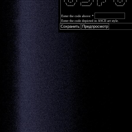
 | |_| |  ___) | |  _|   | |_| |
  \___/  |____/  |_|      \___/ 
Enter the code above:
*
Enter the code depicted in ASCII art style.