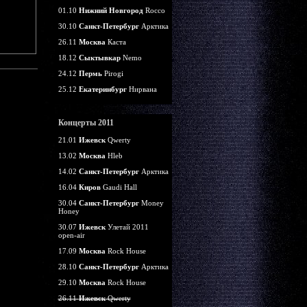
01.10
Нижний Новгород
Rocco
30.10
Санкт-Петербург
Арктика
26.11
Москва
Каста
18.12
Сыктывкар
Nemo
24.12
Пермь
Pirogi
25.12
Екатеринбург
Нирвана
Концерты 2011
21.01
Ижевск
Qwerty
13.02
Москва
Hleb
14.02
Санкт-Петербург
Арктика
16.04
Киров
Gaudi Hall
30.04
Санкт-Петербург
Money
Honey
30.07
Ижевск
Улетай 2011
open-air
17.09
Москва
Rock House
28.10
Санкт-Петербург
Арктика
29.10
Москва
Rock House
26.11
Ижевск
Qwerty