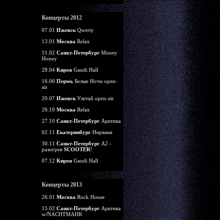
Концерты 2012
07.01
Ижевск
Qwerty
13.01
Москва
Relax
11.02
Санкт-Петербург
Money
Honey
28.04
Киров
Gaudi Hall
16.06
Пермь
Белые Ночи open-
air
20.07
Ижевск
Улетай open-air
26.10
Москва
Relax
27.10
Санкт-Петербург
Арктика
02.11
Екатеринбург
Нирвана
30.11
Санкт-Петербург
А2 -
разогрев
SCOOTER
!
07.12
Киров
Gaudi Hall
Концерты 2013
26.01
Москва
Rock House
15.02
Санкт-Петербург
Арктика
w/NACHTMAHR