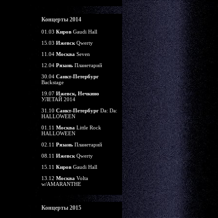
Концерты 2014
01.03
Киров
Gaudi Hall
15.03
Ижевск
Qwerty
11.04
Москва
Seven
12.04
Рязань
Планетарий
30.04
Санкт-Петербург
Backstage
19.07
Ижевск, Нечкино
УЛЕТАЙ 2014
31.10
Санкт-Петербург
Da: Da:
HALLOWEEN
01.11
Москва
Little Rock
HALLOWEEN
02.11
Рязань
Планетарий
08.11
Ижевск
Qwerty
15.11
Киров
Gaudi Hall
13.12
Москва
Volta
w/AMARANTHE
Концерты 2015