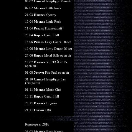
06.02
Санкт-Петербург
Phoenix
07.02
Москва
Little Rock
21.03
Ижевск
Qwerty
10.04
Москва
Little Rock
11.04
Рязань
Планетарий
25.04
Киров
Gaudi Hall
18.06
Рязань
Lexy Dance DJ-set
19.06
Москва
Lexy Dance DJ-set
27.06
Киров
Metal Balls open air
18.07
Ижевск
УЛЕТАЙ 2015
open air
01.08
Уржум
Fire Fuel open air
31.10
Санкт-Петербург
Зал
Ожидания
01.11
Москва
Mona Club
13.11
Киров
Gaudi Hall
20.11
Ижевск
Подвал
21.11
Глазов
TBA
Концерты 2016
26.03
Москва
Rock House