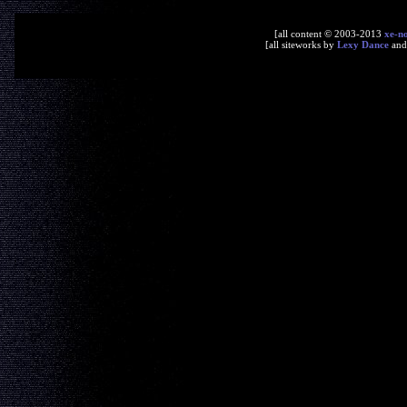
[all content © 2003-2013
xe-n
[all siteworks by
Lexy Dance
an