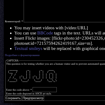
Комментарий:
*
You may insert videos with [video:URL]
You can use
BBCode
tags in the text. URLs will a
Insert Flickr images: [flickr-photo:id=230452326,si
photoset:id=72157594262419167,size=m].
Textual smileys
will be replaced with graphical on
Подробнее о форматировании
CAPTCHA
This question is for testing whether you are a human visitor and to prevent automated spa
  _____      _       _    ___  
 |__  /     | |     | |  / _ \ 
   / /   _  | |  _  | | | | | |
  / /_  | |_| | | |_| | | |_| |
 /____|  \___/   \___/   \__\_\
Enter the code above:
*
Enter the code depicted in ASCII art style.