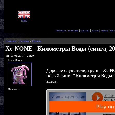
ENG
новости
|
история
|
группа
|
аудио
|
видео
|
фот
Главная
»
Forums
»
Релизы
Xe-NONE - Километры Воды (сингл, 20
Пт, 03.01.2014 - 21:29
Lexy Dance
Дорогие слушатели, группа
Xe-N
новый сингл
"Километры Воды"
здесь.
Не в сети