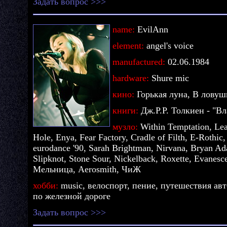
Задать вопрос >>>
name:
EvilAnn
element:
angel's voice
manufactured:
02.06.1984
hardware:
Shure mic
кино:
Горькая луна, В ловуш
книги:
Дж.Р.Р. Толкиен - "Вл
музло:
Within Temptation, Lea
Hole, Enya, Fear Factory, Cradle of Filth, E-Rothic
eurodance '90, Sarah Brightman, Nirvana, Bryan Ad
Slipknot, Stone Sour, Nickelback, Roxette, Evanesc
Мельница, Aerosmith, ЧиЖ
хобби:
music, велоспорт, пение, путешествия ав
по железной дороге
Задать вопрос >>>