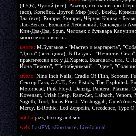
(4,5,6), Чужой (все), Аватар, все наши про Ше
(все), Копейка, Другой Мир (все), Блэйд, Крим
Зла (все), Romper Stomper, Чёрная Кошка - Белы
Лас-Вегасе, Большой Лебовский, Однажды в Ам
Кин-Дза-Дза, Spun, Человек с бульвара Капуцин
много много всего...
книги:
М.Булгаков - "Мастер и маргарита", "Соба
"Дюна" (весь цикл), В.Пикуль - "Нечистая Сила"
практически всё у Д.Хармса, Бхагават-Гита, С.Л
Йона Тихого", "Непобедимый", "Эдем", "Соляри
музло:
Nine Inch Nails, Cradle Of Filth, Scooter, Fe
Cектор Газа, Э.С.Т., Sex Pistols, The Exploited, E
Motorhead, Pink Floyd, Danzig, Pantera, Plazma, C
Kovenant, Uriah Heep, Ram-Zet, Laibach, Venom, 
Sagoth, Tool, Judas Priest, Meshuggah, Guns'n'roses,
Mercy, E-Rothic, Led Zeppelin, Creedence, Type O 
хобби:
jazz, boxing and sex
web:
LastFM
,
вКонтакте
,
LiveJournal