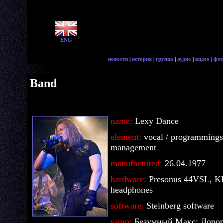
ENG
новости
|
история
|
группа
|
аудио
|
видео
|
фот
Band
name:
Lexy Dance
element:
vocal / programmings 
management
manufactured:
26.04.1977
hardware:
Presonus 44VSL, 
headphones
software:
Steinberg software
кино:
Безумный Макс: Дорог