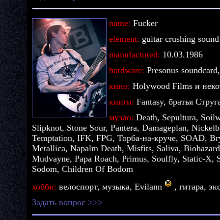
name:
Fucker
element:
guitar crushing sound
manufactured:
10.03.1986
hardware:
Presonus soundcard,
кино:
Holywood Films и нек
книги:
Fantasy, братья Струг
музло:
Death, Sepultura, Soilw
Slipknot, Stone Sour, Pantera, Damageplan, Nickelb
Temptation, IFK, FPG, Торба-на-круче, SOAD, Br
Metallica, Napalm Death, Misfits, Saliva, Biohaza
Mudvayne, Papa Roach, Primus, Soulfly, Static-X, 
Sodom, Children Of Bodom
хобби:
велоспорт, музыка, Evilann
, гитара, э
Задать вопрос >>>