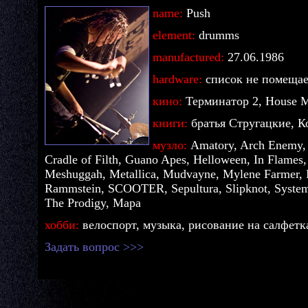
name:
Push
element:
drumms
manufactured:
27.06.1986
hardware:
список не помещае
кино:
Терминатор 2, House 
книги:
братья Стругацкие, К
музло:
Amatory, Arch Enemy, 
Cradle of Filth, Guano Apes, Helloween, In Flames
Meshuggah, Metallica, Mudvayne, Mylene Farmer, 
Rammstein, SCOOTER, Sepultura, Slipknot, Syste
The Prodigy, Мара
хобби:
велоспорт, музыка, рисование на салфетка
Задать вопрос >>>