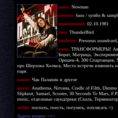
name:
Newman
element:
bass / synths & sampl
manufactured:
02.10.1981
bass:
ThunderBird
hardware:
Presonus soundcard
кино:
ТРАНСФОРМЕРЫ! Авто
Борат, Матрица, Эксперимен
Орешек-4, 300 Спартанцев, 
про Шерлока Холмса, Место встречи изменить 
парк
книги:
Чак Паланик и другое
музло:
Anathema, Nirvana, Cradle of Filth, Dimmu
Slipknot, Samael, Scooter, 30 Seconds To Mars, F.P
music, отдельные саундтреки (Скала, Терминатор
хобби:
поспать, поесть, погулять, поплясать =)
Задать вопрос >>>