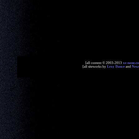
[all content © 2003-2013
xe-none.c
[all siteworks by
Lexy Dance
and
New