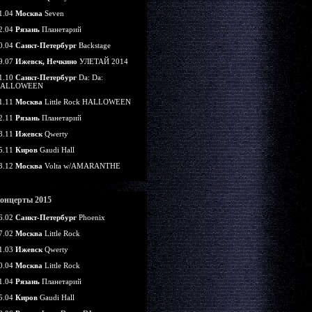
1.04
Москва
Seven
2.04
Рязань
Планетарий
0.04
Санкт-Петербург
Backstage
9.07
Ижевск, Нечкино
УЛЕТАЙ 2014
1.10
Санкт-Петербург
Da: Da:
ALLOWEEN
1.11
Москва
Little Rock HALLOWEEN
2.11
Рязань
Планетарий
8.11
Ижевск
Qwerty
5.11
Киров
Gaudi Hall
3.12
Москва
Volta w/AMARANTHE
онцерты 2015
6.02
Санкт-Петербург
Phoenix
7.02
Москва
Little Rock
1.03
Ижевск
Qwerty
0.04
Москва
Little Rock
1.04
Рязань
Планетарий
5.04
Киров
Gaudi Hall