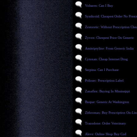
Voltaren: Can I Buy
Synthroid: Cheapest Order No Prescr
Zestoretic: Without Prescription Che
Zyvox: Cheepest Price On Generic
Amitriptyline: From Generic India
Cytoxan: Cheap Internet Drug
Serpina: Can I Purchase
Prilosec: Prescription Label
Zanaflex: Buying In Mississippi
Buspar: Generic At Washington
Zithromax: Buy Prescription On-Lin
Trazodone: Order Veterinary
Aleve: Online Shop Buy Cod