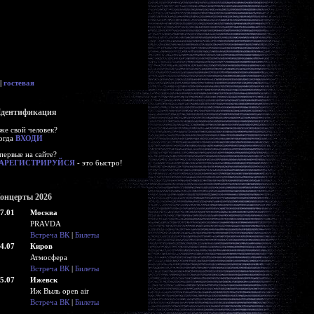
|
гостевая
дентификация
же свой человек?
огда
ВХОДИ
первые на сайте?
АРЕГИСТРИРУЙСЯ
- это быстро!
онцерты 2026
7.01
Москва
PRAVDA
Встреча ВК
|
Билеты
4.07
Киров
Атмосфера
Встреча ВК
|
Билеты
5.07
Ижевск
Иж Выль open air
Встреча ВК
|
Билеты