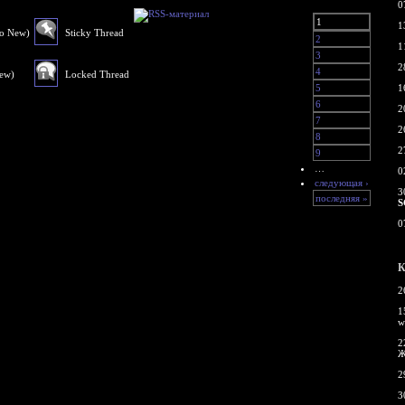
0
1
1
No New)
Sticky Thread
2
1
3
2
4
New)
Locked Thread
5
1
6
2
7
2
8
2
9
…
0
следующая ›
3
последняя »
S
0
К
2
1
w
2
Ж
2
3