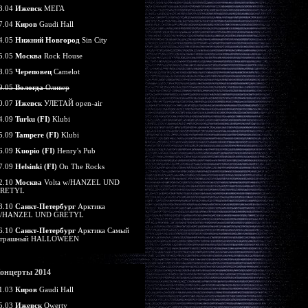
3.04
Ижевск
МЕГА
7.04
Киров
Gaudi Hall
4.05
Нижний Новгород
Sin City
5.05
Москва
Rock House
8.05
Череповец
Camelot
9.05
Вологда
Оливер
0.07
Ижевск
УЛЕТАЙ open-air
4.09
Turku (FI)
Klubi
5.09
Tampere (FI)
Klubi
6.09
Kuopio (FI)
Henry's Pub
7.09
Helsinki (FI)
On The Rocks
2.10
Москва
Volta w/HANZEL UND
RETYL
3.10
Санкт-Петербург
Арктика
/HANZEL UND GRETYL
6.10
Санкт-Петербург
Арктика Самый
трашный HALLOWEEN
онцерты 2014
1.03
Киров
Gaudi Hall
5.03
Ижевск
Qwerty