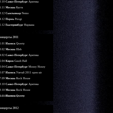
0.10
Санкт-Петербург
Арктика
6.11
Москва
Каста
8.12
Сыктывкар
Nemo
4.12
Пермь
Pirogi
5.12
Екатеринбург
Нирвана
онцерты 2011
1.01
Ижевск
Qwerty
3.02
Москва
Hleb
4.02
Санкт-Петербург
Арктика
6.04
Киров
Gaudi Hall
0.04
Санкт-Петербург
Money Honey
0.07
Ижевск
Улетай 2011 open-air
7.09
Москва
Rock House
8.10
Санкт-Петербург
Арктика
9.10
Москва
Rock House
6.11
Ижевск
Qwerty
онцерты 2012