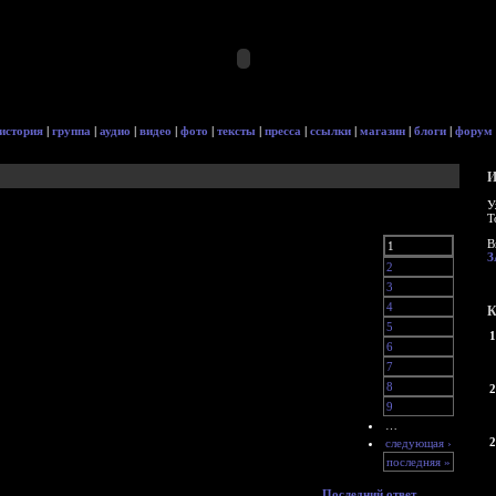
история
|
группа
|
аудио
|
видео
|
фото
|
тексты
|
пресса
|
ссылки
|
магазин
|
блоги
|
форум
И
У
Т
В
1
З
2
3
4
К
5
1
6
7
8
2
9
…
2
следующая ›
последняя »
Последний ответ