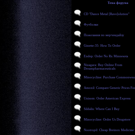
Тема форума
CD "Dance Metal [Rave]olution"
Футболки
Пожелания по мерчендайзу
Ginette-35: How To Order
Endep: Order No Rx Minnesota
Nizagara: Buy Online From
Dreampharmaceuticals
Minocycline: Purchase Commonweal
Amoxil: Compare Generic Prices Fo
Unisom: Order American Express
Sildalis: Where Can I Buy
Minocycline: Order Us Drugstore
Nootropil: Cheap Breinox Medicine