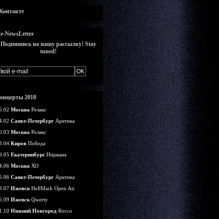
Контакте
e-NewsLetter
Подпишись на нашу рассылку! Stay
tuned!
онцерты 2010
5.02
Москва
Релакс
4.02
Санкт-Петербург
Арктика
0.03
Москва
Релакс
3.04
Киров
Победа
9.05
Екатеринбург
Нирвана
4.06
Москва
ХО
5.06
Санкт-Петербург
Арктика
3.07
Ижевск
HellMark Open Air
6.09
Ижевск
Qwerty
1.10
Нижний Новгород
Rocco