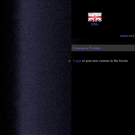
ENG
новости
|
Главная
»
Forums
Login
to post new content in the forum.