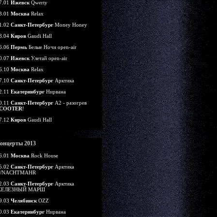
7.01
Ижевск
Qwerty
3.01
Москва
Relax
1.02
Санкт-Петербург
Money Honey
8.04
Киров
Gaudi Hall
6.06
Пермь
Белые Ночи open-air
0.07
Ижевск
Улетай open-air
6.10
Москва
Relax
7.10
Санкт-Петербург
Арктика
2.11
Екатеринбург
Нирвана
0.11
Санкт-Петербург
А2 - разогрев
COOTER
!
7.12
Киров
Gaudi Hall
онцерты 2013
6.01
Москва
Rock House
5.02
Санкт-Петербург
Арктика
/NACHTMAHR
2.03
Санкт-Петербург
Арктика
ЕЛЕЗНЫЙ МАРШ
9.03
Челябинск
OZZ
0.03
Екатеринбург
Нирвана