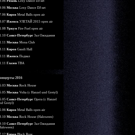
8.06
Рязань
Lexy Dance DJ-set
9.06
Москва
Lexy Dance DJ-set
7.06
Киров
Metal Balls open air
8.07
Ижевск
УЛЕТАЙ 2015 open air
1.08
Уржум
Fire Fuel open air
1.10
Санкт-Петербург
Зал Ожидания
1.11
Москва
Mona Club
3.11
Киров
Gaudi Hall
0.11
Ижевск
Подвал
1.11
Глазов
TBA
онцерты 2016
6.03
Москва
Rock House
5.05
Москва
Volta (c Hanzel und Gretyl)
6.05
Санкт-Петербург
Opera (c Hanzel
nd Gretyl)
5.06
Киров
Metal Balls open-air
8.10
Москва
Rock House (Haloween)
9.10
Санкт-Петербург
Зал Ожидания
Haloween)
7.12
Киров
Black Rose