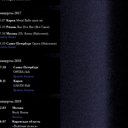
онцерты 2017
5.07
Киров
Metal Balls open-air
6.10
Рязань
Raz Dva Bar (Все Свои)
7.10
Москва
ZIL Arena (Haloween)
упить билет
8.10
Санкт-Петербург
Opera (Haloween)
упить билет
онцерты 2018
7.10
Санкт-Петербург
OPERA club
Купить билеты
8.11
Киров
GAUDI Hall
Купить билеты
онцерты 2019
2.03
Москва
Rock House
Билеты
6.07
Кировская область
«Взлётная полоса»