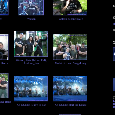
в
О
h!
Watson
Watson релаксирует
Л
B
X
Watson, Kate (Moral Eel),
y Dance
Andrew_Rex
Xe-NONE and Vergeltung
Т
L
ung (take
R
Xe-NONE: Ready to go!
Xe-NONE: Start the Dance
D