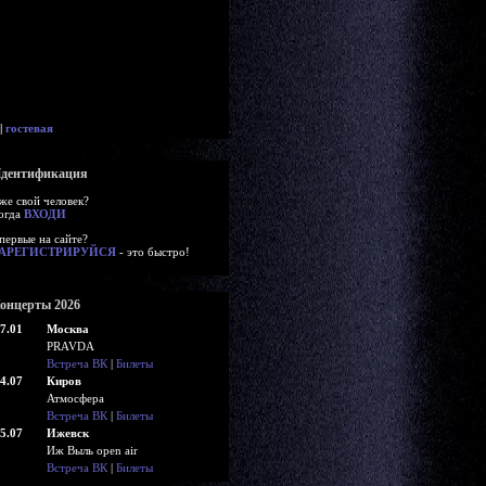
|
гостевая
дентификация
же свой человек?
огда
ВХОДИ
первые на сайте?
АРЕГИСТРИРУЙСЯ
- это быстро!
онцерты 2026
7.01
Москва
PRAVDA
Встреча ВК
|
Билеты
4.07
Киров
Атмосфера
Встреча ВК
|
Билеты
5.07
Ижевск
Иж Выль open air
Встреча ВК
|
Билеты