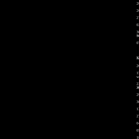
2
2
2
0
3
S
0
К
2
1
w
2
Ж
2
3
1
2
0
0
1