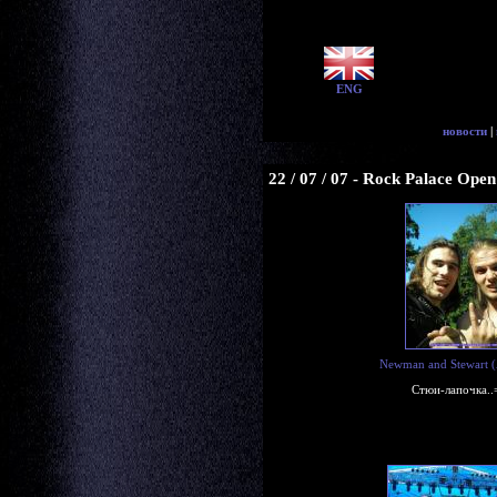
ENG
новости
|
22 / 07 / 07 - Rock Palace Op
Newman and Stewart 
Стюи-лапочка..=