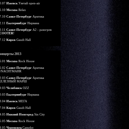
0.07
Ижевск
Улетай open-air
6.10
Москва
Relax
7.10
Санкт-Петербург
Арктика
2.11
Екатеринбург
Нирвана
0.11
Санкт-Петербург
А2 - разогрев
COOTER
!
7.12
Киров
Gaudi Hall
онцерты 2013
6.01
Москва
Rock House
5.02
Санкт-Петербург
Арктика
/NACHTMAHR
2.03
Санкт-Петербург
Арктика
ЕЛЕЗНЫЙ МАРШ
9.03
Челябинск
OZZ
0.03
Екатеринбург
Нирвана
3.04
Ижевск
МЕГА
7.04
Киров
Gaudi Hall
4.05
Нижний Новгород
Sin City
5.05
Москва
Rock House
8.05
Череповец
Camelot