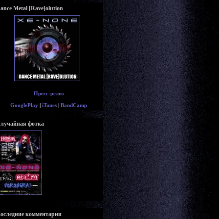
ance Metal [Rave]olution
Пресс-релиз
GooglePlay
|
iTunes
|
BandCamp
лучайная фотка
оследние комментарии