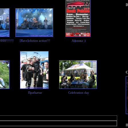
D
!!!!!!!!!!!!
[Rave]olution action!!!
Афишка :)
С
Прибытие
Сelebration day
П