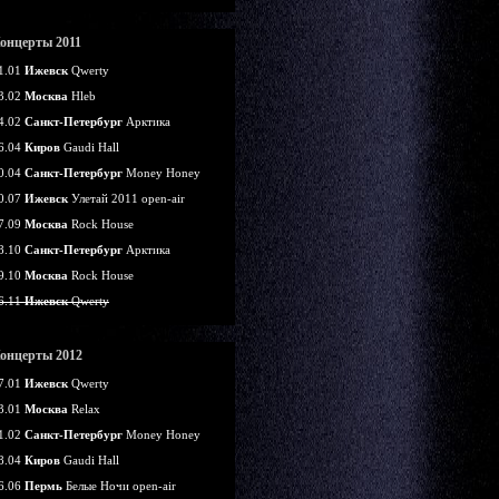
онцерты 2011
1.01
Ижевск
Qwerty
3.02
Москва
Hleb
4.02
Санкт-Петербург
Арктика
6.04
Киров
Gaudi Hall
0.04
Санкт-Петербург
Money Honey
0.07
Ижевск
Улетай 2011 open-air
7.09
Москва
Rock House
8.10
Санкт-Петербург
Арктика
9.10
Москва
Rock House
6.11
Ижевск
Qwerty
онцерты 2012
7.01
Ижевск
Qwerty
3.01
Москва
Relax
1.02
Санкт-Петербург
Money Honey
8.04
Киров
Gaudi Hall
6.06
Пермь
Белые Ночи open-air