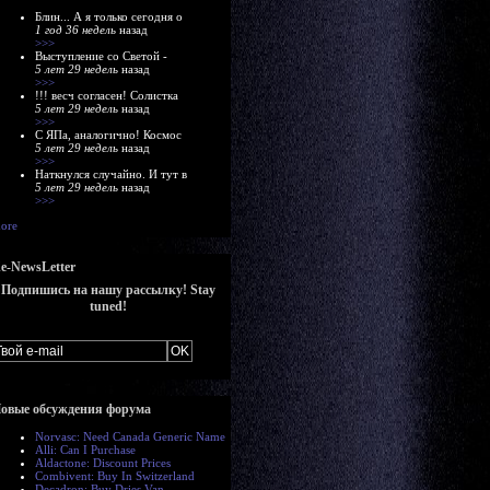
Блин... А я только сегодня о
1 год 36 недель
назад
>>>
Выступление со Светой -
5 лет 29 недель
назад
>>>
!!! весч согласен! Солистка
5 лет 29 недель
назад
>>>
С ЯПа, аналогично! Космос
5 лет 29 недель
назад
>>>
Наткнулся случайно. И тут в
5 лет 29 недель
назад
>>>
ore
e-NewsLetter
Подпишись на нашу рассылку! Stay
tuned!
овые обсуждения форума
Norvasc: Need Canada Generic Name
Alli: Can I Purchase
Aldactone: Discount Prices
Combivent: Buy In Switzerland
Decadron: Buy Dries Van