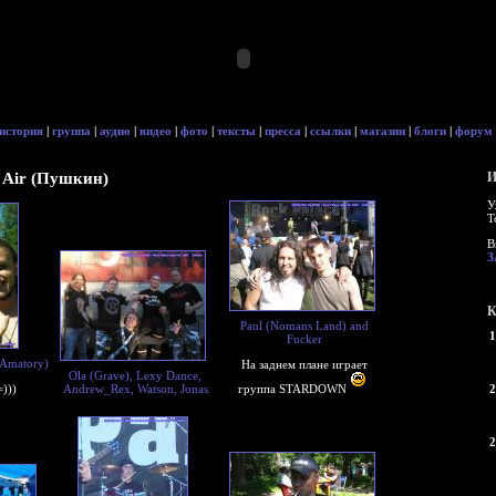
история
|
группа
|
аудио
|
видео
|
фото
|
тексты
|
пресса
|
ссылки
|
магазин
|
блоги
|
форум
en Air (Пушкин)
И
У
Т
В
З
К
Paul (Nomans Land) and
1
Fucker
(Amatory)
На заднем плане играет
Ola (Grave), Lexy Dance,
)))
Andrew_Rex, Watson, Jonas
группа STARDOWN
2
2