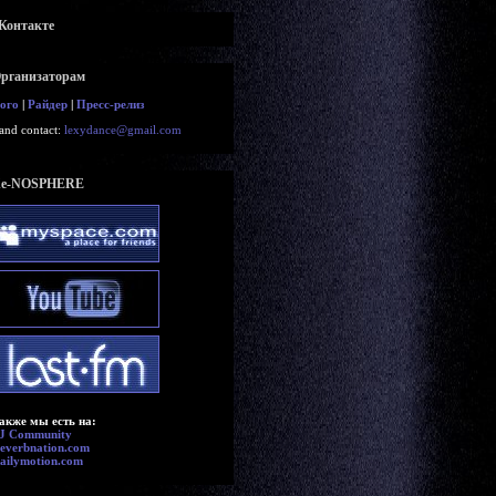
Контакте
рганизаторам
ого
|
Райдер
|
Пресс-релиз
and contact:
lexydance@gmail.com
e-NOSPHERE
акже мы есть на:
J Community
everbnation.com
ailymotion.com