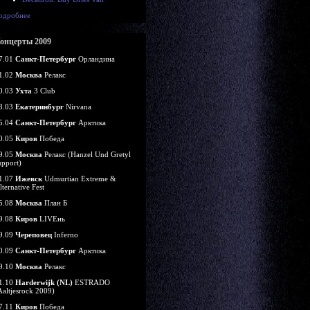
одробнее
онцерты 2009
7.01
Санкт-Петербург
Орландина
1.02
Москва
Релакс
0.03
Ухта
3 Club
8.03
Екатеринбург
Nirvana
5.04
Санкт-Петербург
Арктика
0.05
Киров
Победа
9.05
Москва
Релакс (Hanzel Und Gretyl
upport)
1.07
Ижевск
Udmurtian Extreme &
lternative Fest
5.08
Москва
План Б
9.08
Киров
LIVEнь
9.09
Череповец
Inferno
0.09
Санкт-Петербург
Арктика
9.10
Москва
Релакс
1.10
Harderwijk (NL)
ESTRADO
Aaltjesrock 2009)
7.11
Киров
Победа