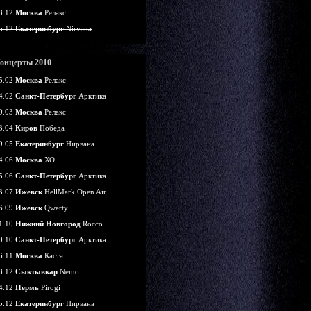
8.12
Москва
Релакс
5.12
Екатеринбург
Nirvana
онцерты 2010
5.02
Москва
Релакс
4.02
Санкт-Петербург
Арктика
0.03
Москва
Релакс
3.04
Киров
Победа
9.05
Екатеринбург
Нирвана
4.06
Москва
ХО
5.06
Санкт-Петербург
Арктика
3.07
Ижевск
HellMark Open Air
6.09
Ижевск
Qwerty
1.10
Нижний Новгород
Rocco
0.10
Санкт-Петербург
Арктика
6.11
Москва
Каста
8.12
Сыктывкар
Nemo
4.12
Пермь
Pirogi
5.12
Екатеринбург
Нирвана