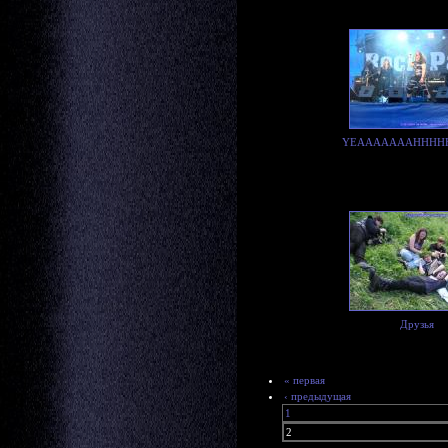
YEAAAAAAAHHHHHHH
Друзья
« первая
‹ предыдущая
1
2