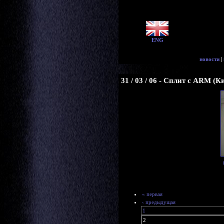
ENG
новости
|
31 / 03 / 06 - Сплит с ARM (К
« первая
‹ предыдущая
1
2