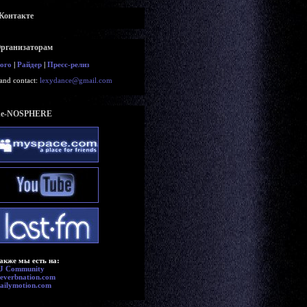
Контакте
рганизаторам
ого
|
Райдер
|
Пресс-релиз
and contact:
lexydance@gmail.com
e-NOSPHERE
акже мы есть на:
J Community
everbnation.com
ailymotion.com