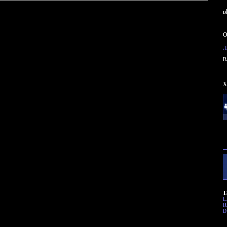
в
О
Л
B
X
Т
L
R
D