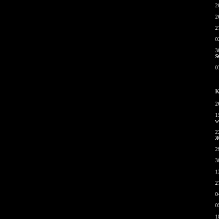
2
2
2
0
3
S
0
К
2
1
w
2
Ж
2
3
1
2
0
0
1