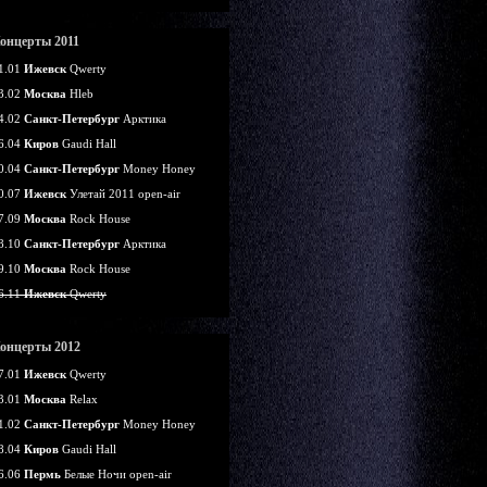
онцерты 2011
1.01
Ижевск
Qwerty
3.02
Москва
Hleb
4.02
Санкт-Петербург
Арктика
6.04
Киров
Gaudi Hall
0.04
Санкт-Петербург
Money Honey
0.07
Ижевск
Улетай 2011 open-air
7.09
Москва
Rock House
8.10
Санкт-Петербург
Арктика
9.10
Москва
Rock House
6.11
Ижевск
Qwerty
онцерты 2012
7.01
Ижевск
Qwerty
3.01
Москва
Relax
1.02
Санкт-Петербург
Money Honey
8.04
Киров
Gaudi Hall
6.06
Пермь
Белые Ночи open-air