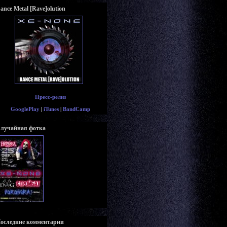
ance Metal [Rave]olution
Пресс-релиз
GooglePlay
|
iTunes
|
BandCamp
лучайная фотка
оследние комментарии