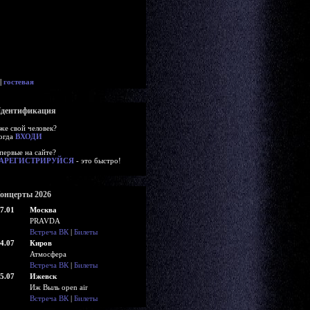
|
гостевая
дентификация
же свой человек?
огда
ВХОДИ
первые на сайте?
АРЕГИСТРИРУЙСЯ
- это быстро!
онцерты 2026
7.01
Москва
PRAVDA
Встреча ВК
|
Билеты
4.07
Киров
Атмосфера
Встреча ВК
|
Билеты
5.07
Ижевск
Иж Выль open air
Встреча ВК
|
Билеты