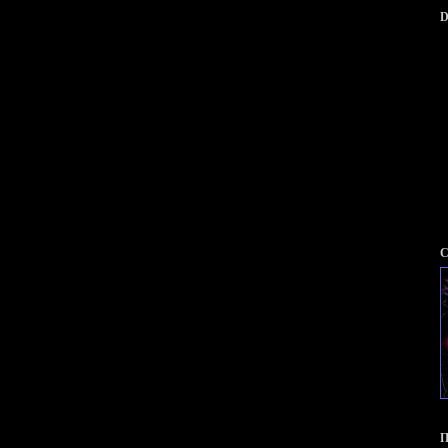
D
С
П