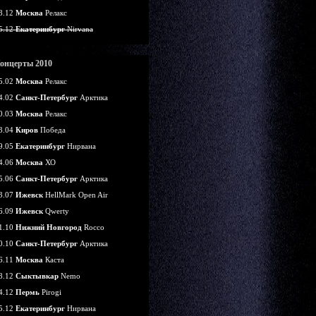
8.12
Москва
Релакс
5.12
Екатеринбург
Nirvana
онцерты 2010
5.02
Москва
Релакс
4.02
Санкт-Петербург
Арктика
0.03
Москва
Релакс
3.04
Киров
Победа
9.05
Екатеринбург
Нирвана
4.06
Москва
ХО
5.06
Санкт-Петербург
Арктика
3.07
Ижевск
HellMark Open Air
6.09
Ижевск
Qwerty
1.10
Нижний Новгород
Rocco
0.10
Санкт-Петербург
Арктика
6.11
Москва
Каста
8.12
Сыктывкар
Nemo
4.12
Пермь
Pirogi
5.12
Екатеринбург
Нирвана