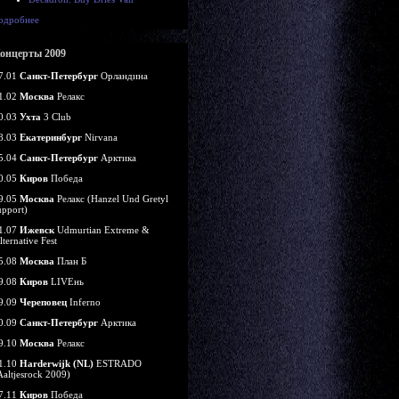
одробнее
онцерты 2009
7.01
Санкт-Петербург
Орландина
1.02
Москва
Релакс
0.03
Ухта
3 Club
8.03
Екатеринбург
Nirvana
5.04
Санкт-Петербург
Арктика
0.05
Киров
Победа
9.05
Москва
Релакс (Hanzel Und Gretyl
upport)
1.07
Ижевск
Udmurtian Extreme &
lternative Fest
5.08
Москва
План Б
9.08
Киров
LIVEнь
9.09
Череповец
Inferno
0.09
Санкт-Петербург
Арктика
9.10
Москва
Релакс
1.10
Harderwijk (NL)
ESTRADO
Aaltjesrock 2009)
7.11
Киров
Победа