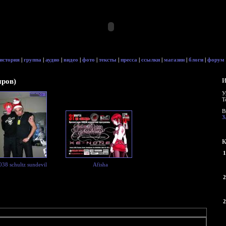
история
|
группа
|
аудио
|
видео
|
фото
|
тексты
|
пресса
|
ссылки
|
магазин
|
блоги
|
форум
иров)
И
У
Т
В
З
К
1
038 schultz sundevil
Afisha
2
2