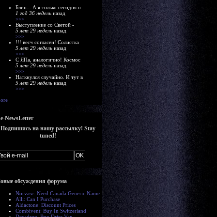
Блин... А я только сегодня о
1 год 36 недель
назад
>>>
Выступление со Светой -
5 лет 29 недель
назад
>>>
!!! весч согласен! Солистка
5 лет 29 недель
назад
>>>
С ЯПа, аналогично! Космос
5 лет 29 недель
назад
>>>
Наткнулся случайно. И тут в
5 лет 29 недель
назад
>>>
ore
e-NewsLetter
Подпишись на нашу рассылку! Stay
tuned!
овые обсуждения форума
Norvasc: Need Canada Generic Name
Alli: Can I Purchase
Aldactone: Discount Prices
Combivent: Buy In Switzerland
Decadron: Buy Dries Van