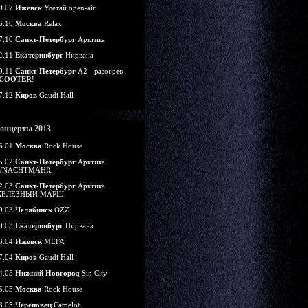
0.07
Ижевск
Улетай open-air
6.10
Москва
Relax
7.10
Санкт-Петербург
Арктика
2.11
Екатеринбург
Нирвана
0.11
Санкт-Петербург
А2 - разогрев
COOTER
!
7.12
Киров
Gaudi Hall
онцерты 2013
6.01
Москва
Rock House
5.02
Санкт-Петербург
Арктика
/NACHTMAHR
2.03
Санкт-Петербург
Арктика
ЕЛЕЗНЫЙ МАРШ
9.03
Челябинск
OZZ
0.03
Екатеринбург
Нирвана
3.04
Ижевск
МЕГА
7.04
Киров
Gaudi Hall
4.05
Нижний Новгород
Sin City
5.05
Москва
Rock House
8.05
Череповец
Camelot