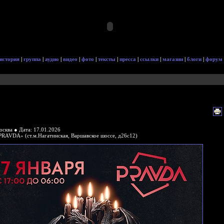
история
|
группа
|
аудио
|
видео
|
фото
|
тексты
|
пресса
|
ссылки
|
магазин
|
блоги
|
форум
осква ● Дата: 17.01.2026
PRAVDA» (ст.м.Нагатинская, Варшавское шоссе, д26с12)