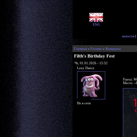
ENG
новости
|
Главная
»
Forums
»
Концерты
Filth's Birthday Fest
Чт, 01.01.2026 - 15:52
Lexy Dance
Город: М
Место: «
Не в сети