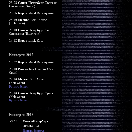
26.05
Санкт-Петербург
Opera (c
Hanzel und Gretyl)
25.06
Киров
Metal Balls open-air
28.10
Москва
Rock House
(Haloween)
29.10
Санкт-Петербург
Зал
Ожидания (Haloween)
17.12
Киров
Black Rose
Концерты 2017
15.07
Киров
Metal Balls open-air
26.10
Рязань
Raz Dva Bar (Все
Свои)
27.10
Москва
ZIL Arena
(Haloween)
Купить билет
28.10
Санкт-Петербург
Opera
(Haloween)
Купить билет
Концерты 2018
27.10
Санкт-Петербург
OPERA club
Купить билеты