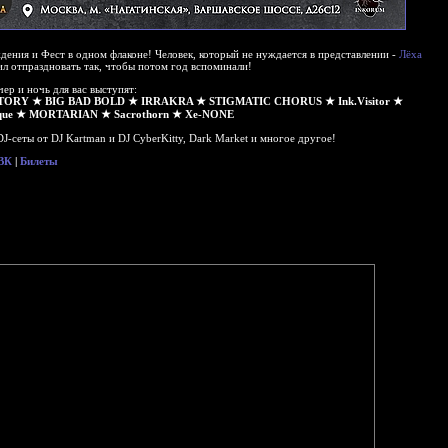
дения и Фест в одном флаконе! Человек, который не нуждается в представлении -
Лёха
л отпраздновать так, чтобы потом год вспоминали!
чер и ночь для вас выступят:
ORY ★ BIG BAD BOLD ★ IRRAKRA ★ STIGMATIC CHORUS ★ Ink.Visitor ★
que ★ MORTARIAN ★ Sacrothorn ★ Xe-NONE
J-сеты от DJ Kartman и DJ СyberKitty, Dark Market и многое другое!
 ВК
|
Билеты