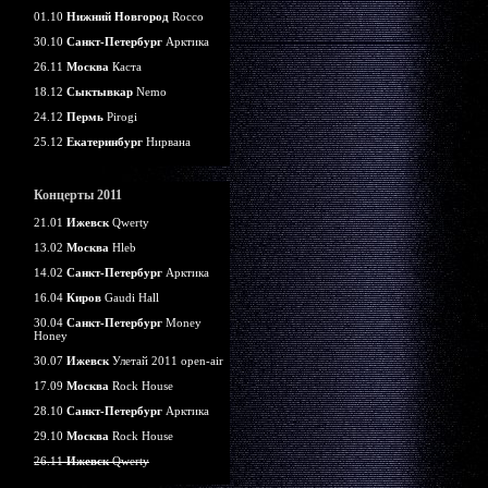
01.10
Нижний Новгород
Rocco
30.10
Санкт-Петербург
Арктика
26.11
Москва
Каста
18.12
Сыктывкар
Nemo
24.12
Пермь
Pirogi
25.12
Екатеринбург
Нирвана
Концерты 2011
21.01
Ижевск
Qwerty
13.02
Москва
Hleb
14.02
Санкт-Петербург
Арктика
16.04
Киров
Gaudi Hall
30.04
Санкт-Петербург
Money
Honey
30.07
Ижевск
Улетай 2011 open-air
17.09
Москва
Rock House
28.10
Санкт-Петербург
Арктика
29.10
Москва
Rock House
26.11
Ижевск
Qwerty