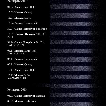
Концерты 2014
01.03
Киров
Gaudi Hall
15.03
Ижевск
Qwerty
11.04
Москва
Seven
12.04
Рязань
Планетарий
30.04
Санкт-Петербург
Backstage
19.07
Ижевск, Нечкино
УЛЕТАЙ
2014
31.10
Санкт-Петербург
Da: Da:
HALLOWEEN
01.11
Москва
Little Rock
HALLOWEEN
02.11
Рязань
Планетарий
08.11
Ижевск
Qwerty
15.11
Киров
Gaudi Hall
13.12
Москва
Volta
w/AMARANTHE
Концерты 2015
06.02
Санкт-Петербург
Phoenix
07.02
Москва
Little Rock