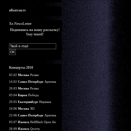
вКонтакте
Xe-NewsLetter
Подпишись на нашу рассылку!
Stay tuned!
Концерты 2010
05.02
Москва
Релакс
14.02
Санкт-Петербург
Арктика
20.03
Москва
Релакс
03.04
Киров
Победа
29.05
Екатеринбург
Нирвана
24.06
Москва
ХО
25.06
Санкт-Петербург
Арктика
03.07
Ижевск
HellMark Open Air
26.09
Ижевск
Qwerty