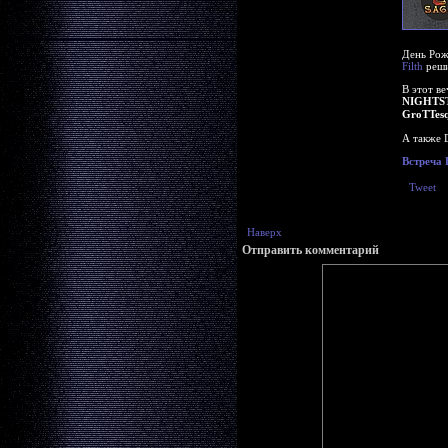
День Рож
Filth
реши
В этот ве
NIGHTST
GroTTes
А также D
Встреча
Tweet
Наверх
Отправить комментарий