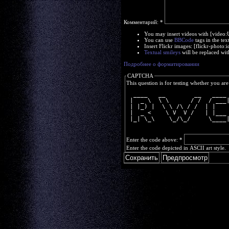
Комментарий:
*
You may insert videos with [video
You can use
BBCode
tags in the tex
Insert Flickr images: [flickr-phot
Textual smileys
will be replaced wit
Подробнее о форматировании
CAPTCHA
This question is for testing whether you a
  ____   __        __   ____
 |  _ \  \ \      / /  / ___
 | |_) |  \ \ /\ / /  | |   
 |  _ <    \ V  V /   | |___
 |_| \_\    \_/\_/     \____
Enter the code above:
*
Enter the code depicted in ASCII art style.