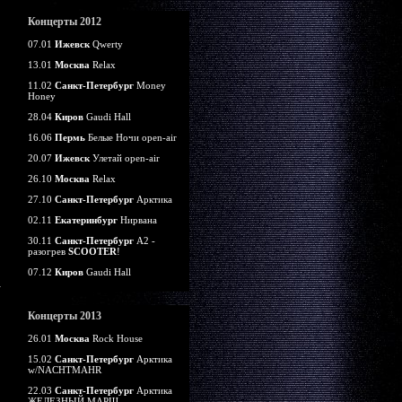
Концерты 2012
07.01
Ижевск
Qwerty
13.01
Москва
Relax
11.02
Санкт-Петербург
Money
Honey
28.04
Киров
Gaudi Hall
16.06
Пермь
Белые Ночи open-air
20.07
Ижевск
Улетай open-air
26.10
Москва
Relax
27.10
Санкт-Петербург
Арктика
02.11
Екатеринбург
Нирвана
30.11
Санкт-Петербург
А2 -
разогрев
SCOOTER
!
07.12
Киров
Gaudi Hall
Концерты 2013
26.01
Москва
Rock House
15.02
Санкт-Петербург
Арктика
w/NACHTMAHR
22.03
Санкт-Петербург
Арктика
ЖЕЛЕЗНЫЙ МАРШ