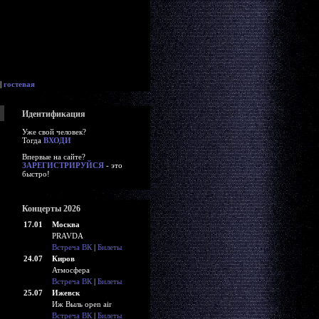
|
гостевая
Идентификация
Уже свой человек?
Тогда
ВХОДИ
Впервые на сайте?
ЗАРЕГИСТРИРУЙСЯ
- это
быстро!
Концерты 2026
17.01
Москва
PRAVDA
Встреча ВК
|
Билеты
24.07
Киров
Атмосфера
Встреча ВК
|
Билеты
25.07
Ижевск
Иж Выль open air
Встреча ВК
|
Билеты