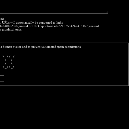
:URL]
t. URLs will automatically be converted to links.
o:id=230452326,size=s] or [flickr-photoset:id=72157594262419167,size=m].
h graphical ones.
re a human visitor and to prevent automated spam submissions.
  __  __
| \ \/ /
   \  / 
   /  \ 
| /_/\_\