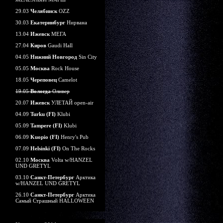
29.03
Челябинск
OZZ
30.03
Екатеринбург
Нирвана
13.04
Ижевск
МЕГА
27.04
Киров
Gaudi Hall
04.05
Нижний Новгород
Sin City
05.05
Москва
Rock House
18.05
Череповец
Camelot
19.05
Вологда
Оливер
20.07
Ижевск
УЛЕТАЙ open-air
04.09
Turku (FI)
Klubi
05.09
Tampere (FI)
Klubi
06.09
Kuopio (FI)
Henry's Pub
07.09
Helsinki (FI)
On The Rocks
02.10
Москва
Volta w/HANZEL
UND GRETYL
03.10
Санкт-Петербург
Арктика
w/HANZEL UND GRETYL
26.10
Санкт-Петербург
Арктика
Самый Страшный HALLOWEEN