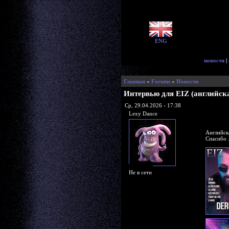
ENG
новости
|
Главная
»
Forums
»
Новости
Интервью для EIZ (английска
Ср, 29.04.2026 - 17:38
Lexy Dance
Английск
Спасибо
Не в сети