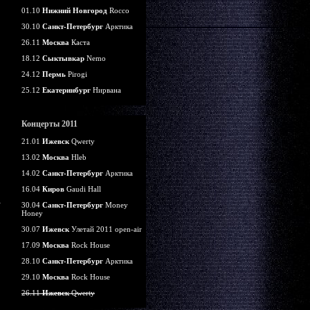
01.10
Нижний Новгород
Rocco
30.10
Санкт-Петербург
Арктика
26.11
Москва
Каста
18.12
Сыктывкар
Nemo
24.12
Пермь
Pirogi
25.12
Екатеринбург
Нирвана
Концерты 2011
21.01
Ижевск
Qwerty
13.02
Москва
Hleb
14.02
Санкт-Петербург
Арктика
16.04
Киров
Gaudi Hall
30.04
Санкт-Петербург
Money
Honey
30.07
Ижевск
Улетай 2011 open-air
17.09
Москва
Rock House
28.10
Санкт-Петербург
Арктика
29.10
Москва
Rock House
26.11
Ижевск
Qwerty