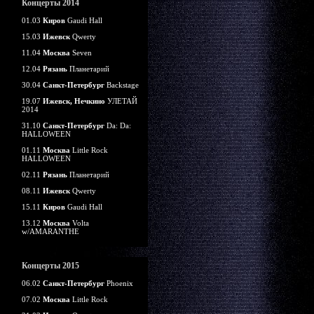
Концерты 2014
01.03
Киров
Gaudi Hall
15.03
Ижевск
Qwerty
11.04
Москва
Seven
12.04
Рязань
Планетарий
30.04
Санкт-Петербург
Backstage
19.07
Ижевск, Нечкино
УЛЕТАЙ
2014
31.10
Санкт-Петербург
Da: Da:
HALLOWEEN
01.11
Москва
Little Rock
HALLOWEEN
02.11
Рязань
Планетарий
08.11
Ижевск
Qwerty
15.11
Киров
Gaudi Hall
13.12
Москва
Volta
w/AMARANTHE
Концерты 2015
06.02
Санкт-Петербург
Phoenix
07.02
Москва
Little Rock