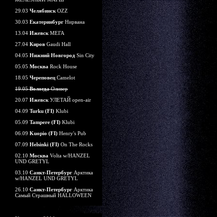
29.03
Челябинск
OZZ
30.03
Екатеринбург
Нирвана
13.04
Ижевск
МЕГА
27.04
Киров
Gaudi Hall
04.05
Нижний Новгород
Sin City
05.05
Москва
Rock House
18.05
Череповец
Camelot
19.05
Вологда
Оливер
20.07
Ижевск
УЛЕТАЙ open-air
04.09
Turku (FI)
Klubi
05.09
Tampere (FI)
Klubi
06.09
Kuopio (FI)
Henry's Pub
07.09
Helsinki (FI)
On The Rocks
02.10
Москва
Volta w/HANZEL
UND GRETYL
03.10
Санкт-Петербург
Арктика
w/HANZEL UND GRETYL
26.10
Санкт-Петербург
Арктика
Самый Страшный HALLOWEEN