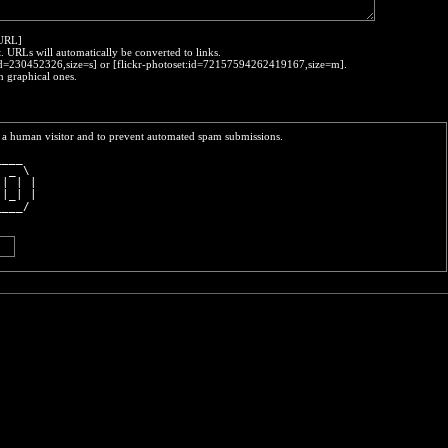
:URL]
t. URLs will automatically be converted to links.
o:id=230452326,size=s] or [flickr-photoset:id=72157594262419167,size=m].
h graphical ones.
re a human visitor and to prevent automated spam submissions.
____  
  _ \ 
 | | |
 |_| |
____/ 