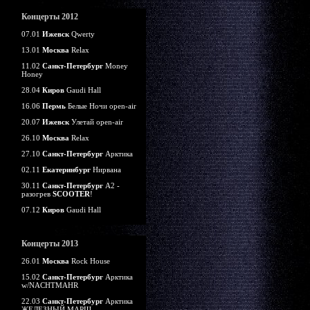
Концерты 2012
07.01
Ижевск
Qwerty
13.01
Москва
Relax
11.02
Санкт-Петербург
Money
Honey
28.04
Киров
Gaudi Hall
16.06
Пермь
Белые Ночи open-air
20.07
Ижевск
Улетай open-air
26.10
Москва
Relax
27.10
Санкт-Петербург
Арктика
02.11
Екатеринбург
Нирвана
30.11
Санкт-Петербург
А2 -
разогрев
SCOOTER
!
07.12
Киров
Gaudi Hall
Концерты 2013
26.01
Москва
Rock House
15.02
Санкт-Петербург
Арктика
w/NACHTMAHR
22.03
Санкт-Петербург
Арктика
ЖЕЛЕЗНЫЙ МАРШ