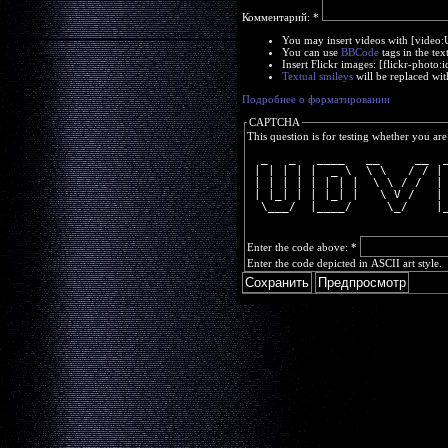
Комментарий:
*
You may insert videos with [video
You can use
BBCode
tags in the tex
Insert Flickr images: [flickr-phot
Textual smileys
will be replaced wit
Подробнее о форматировании
CAPTCHA
This question is for testing whether you a
  _   _   ____   __     __  
 | | | | |  _ \  \ \   / / |
 | | | | | | | |  \ \ / /  |
 | |_| | | |_| |   \ V /   |
  \___/  |____/     \_/    |
Enter the code above:
*
Enter the code depicted in ASCII art style.