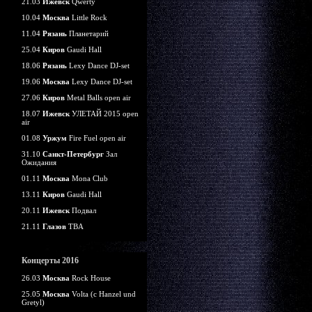
21.03
Ижевск
Qwerty
10.04
Москва
Little Rock
11.04
Рязань
Планетарий
25.04
Киров
Gaudi Hall
18.06
Рязань
Lexy Dance DJ-set
19.06
Москва
Lexy Dance DJ-set
27.06
Киров
Metal Balls open air
18.07
Ижевск
УЛЕТАЙ 2015 open
air
01.08
Уржум
Fire Fuel open air
31.10
Санкт-Петербург
Зал
Ожидания
01.11
Москва
Mona Club
13.11
Киров
Gaudi Hall
20.11
Ижевск
Подвал
21.11
Глазов
TBA
Концерты 2016
26.03
Москва
Rock House
25.05
Москва
Volta (c Hanzel und
Gretyl)