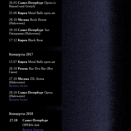
26.05
Санкт-Петербург
Opera (c
Hanzel und Gretyl)
25.06
Киров
Metal Balls open-air
28.10
Москва
Rock House
(Haloween)
29.10
Санкт-Петербург
Зал
Ожидания (Haloween)
17.12
Киров
Black Rose
Концерты 2017
15.07
Киров
Metal Balls open-air
26.10
Рязань
Raz Dva Bar (Все
Свои)
27.10
Москва
ZIL Arena
(Haloween)
Купить билет
28.10
Санкт-Петербург
Opera
(Haloween)
Купить билет
Концерты 2018
27.10
Санкт-Петербург
OPERA club
Купить билеты