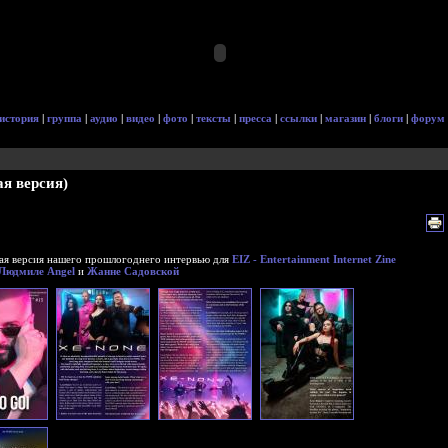
история
|
группа
|
аудио
|
видео
|
фото
|
тексты
|
пресса
|
ссылки
|
магазин
|
блоги
|
форум
я версия)
ая версия нашего прошлогоднего интервью для
EIZ - Entertainment Internet Zine
Людмиле Angel
и
Жанне Садовской