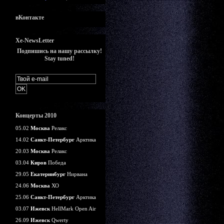
вКонтакте
Xe-NewsLetter
Подпишись на нашу рассылку!
Stay tuned!
Концерты 2010
05.02
Москва
Релакс
14.02
Санкт-Петербург
Арктика
20.03
Москва
Релакс
03.04
Киров
Победа
29.05
Екатеринбург
Нирвана
24.06
Москва
ХО
25.06
Санкт-Петербург
Арктика
03.07
Ижевск
HellMark Open Air
26.09
Ижевск
Qwerty