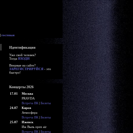
|
гостевая
Идентификация
Уже свой человек?
Тогда
ВХОДИ
Впервые на сайте?
ЗАРЕГИСТРИРУЙСЯ
- это
быстро!
Концерты 2026
17.01
Москва
PRAVDA
Встреча ВК
|
Билеты
24.07
Киров
Атмосфера
Встреча ВК
|
Билеты
25.07
Ижевск
Иж Выль open air
Встреча ВК
|
Билеты