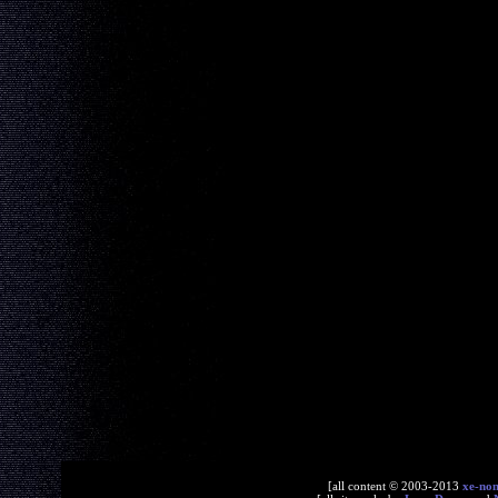
[all content © 2003-2013
xe-no