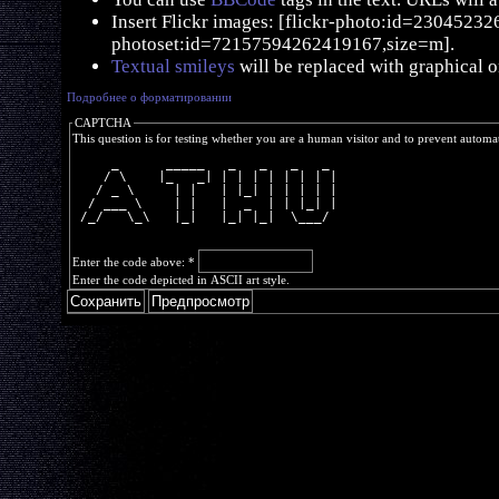
Insert Flickr images: [flickr-photo:id=230452326,
photoset:id=72157594262419167,size=m].
Textual smileys
will be replaced with graphical o
Подробнее о форматировании
CAPTCHA
This question is for testing whether you are a human visitor and to prevent autom
     _      _____   _   _   _   _ 
    / \    |_   _| | | | | | | | |
   / _ \     | |   | |_| | | | | |
  / ___ \    | |   |  _  | | |_| |
 /_/   \_\   |_|   |_| |_|  \___/ 
Enter the code above:
*
Enter the code depicted in ASCII art style.