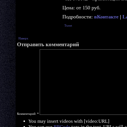
Цена: от 150 руб.
Подробности:
вКонтакте
|
L
Tweet
Наверх
Отправить комментарий
Комментарий:
*
You may insert videos with [video:URL]
You can use
BBCode
tags in the text. URLs will 