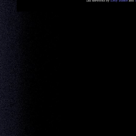
[all siteworks by
Lexy Dance
and