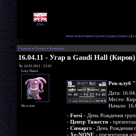
ENG
новости
|
история
|
группа
|
аудио
|
видео
|
фот
Главная
»
Forums
»
Концерты
16.04.11 - Угар в Gaudi Hall (Киров)
Чт, 24.03.2011 - 23:02
Lexy Dance
Рок-клуб "
Дата: 16.04
Место: Кир
Начало: 16.
Не в сети
-
Forsi
- День Рождения груп
-
Центр Тяжести
- презента
-
Симаргл
- День Рождения 
-
Xe-NONE
- презентация аль