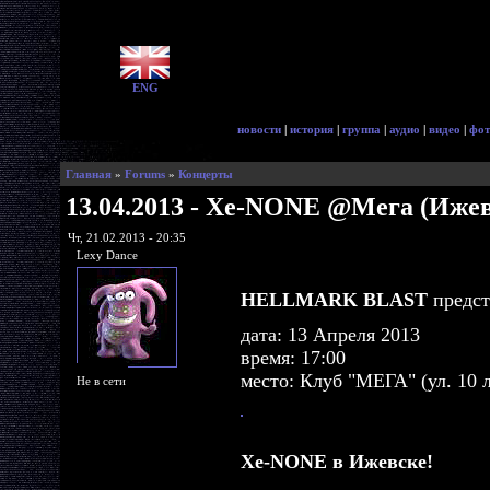
ENG
новости
|
история
|
группа
|
аудио
|
видео
|
фот
Главная
»
Forums
»
Концерты
13.04.2013 - Xe-NONE @Мега (Иже
Чт, 21.02.2013 - 20:35
Lexy Dance
HELLMARK BLAST
предст
дата: 13 Апреля 2013
время: 17:00
место: Клуб "МЕГА" (ул. 10 л
Не в сети
Xe-NONE в Ижевске!