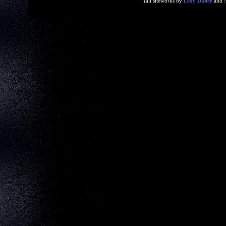
[all siteworks by
Lexy Dance
and