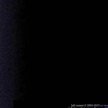
[all content © 2003-2013
xe-no