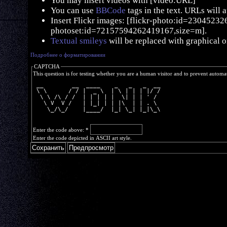
You may insert videos with [video:URL]
You can use
BBCode
tags in the text. URLs will 
Insert Flickr images: [flickr-photo:id=230452326,
photoset:id=72157594262419167,size=m].
Textual smileys
will be replaced with graphical o
Подробнее о форматировании
CAPTCHA
This question is for testing whether you are a human visitor and to prevent autom
 __        __  ____    _   _   _  __
 \ \      / / |  _ \  | \ | | | |/ /
  \ \ /\ / /  | | | | |  \| | | ' / 
   \ V  V /   | |_| | | |\  | | . \ 
    \_/\_/    |____/  |_| \_| |_|\_\
Enter the code above:
*
Enter the code depicted in ASCII art style.