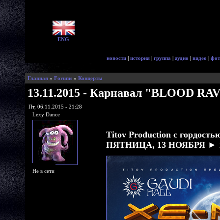
ENG
новости
|
история
|
группа
|
аудио
|
видео
|
фот
Главная
»
Forums
»
Концерты
13.11.2015 - Карнавал "BLOOD RAV
Пт, 06.11.2015 - 21:28
Lexy Dance
Titov Production с гордость
ПЯТНИЦА, 13 НОЯБРЯ ► 
Не в сети