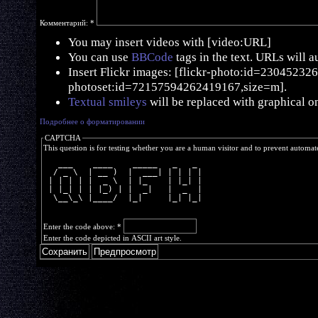
Комментарий:
*
You may insert videos with [video:URL]
You can use
BBCode
tags in the text. URLs will a
Insert Flickr images: [flickr-photo:id=230452326,
photoset:id=72157594262419167,size=m].
Textual smileys
will be replaced with graphical o
Подробнее о форматировании
CAPTCHA
This question is for testing whether you are a human visitor and to prevent automa
   ___    ____    _____   _   _ 
  / _ \  | __ )  |  ___| | | | |
 | | | | |  _ \  | |_    | |_| |
 | |_| | | |_) | |  _|   |  _  |
  \__\_\ |____/  |_|     |_| |_|
Enter the code above:
*
Enter the code depicted in ASCII art style.