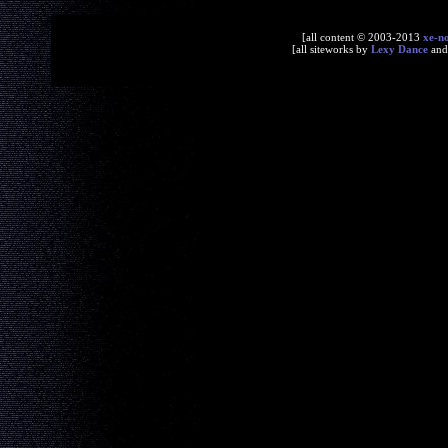
[all content © 2003-2013
xe-n
[all siteworks by
Lexy Dance
an